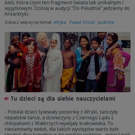
bieli, która czyni ten fragment świata tak unikalnym i
wyjątkowym. Dzisiaj w audycji "Do Południa" jedziemy do
Antarktyki.
Zobacz więcej na temat:
Afryka
Paweł Drozd
podróże
Tu dzieci są dla siebie nauczycielami
- Polskie dzieci śpiewały piosenkę z Afryki, tańczyły
nepalskie tańce, a dziewczyny z Czarnego Lądu z
chłopakami z Wałbrzych wywijały krakowiaka. To
niesamowity widok, dla takich występów warto było
spędzić dwa tygodnie w tej wielkiej rodzinie - mówi Jacek