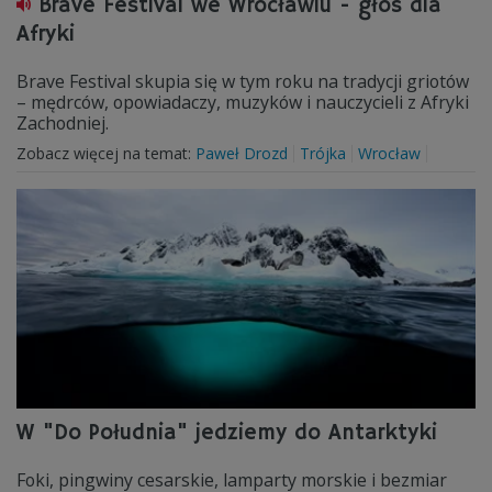
Brave Festival we Wrocławiu - głos dla
Afryki
Brave Festival skupia się w tym roku na tradycji griotów
– mędrców, opowiadaczy, muzyków i nauczycieli z Afryki
Zachodniej.
Zobacz więcej na temat:
Paweł Drozd
Trójka
Wrocław
W "Do Południa" jedziemy do Antarktyki
Foki, pingwiny cesarskie, lamparty morskie i bezmiar