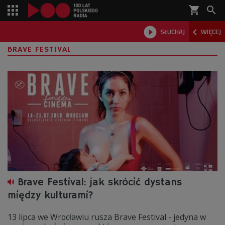
shopping_cart



SŁUCHAJ
WIĘCEJ

BRAVE FESTIVAL
Brave Festival: jak skrócić dystans
między kulturami?
13 lipca we Wrocławiu rusza Brave Festival - jedyna w