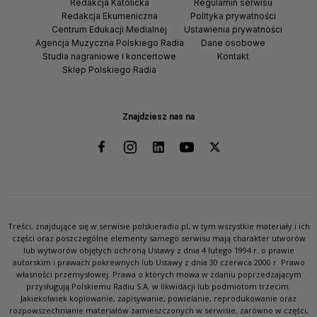
Redakcja Katolicka
Regulamin serwisu
Redakcja Ekumeniczna
Polityka prywatności
Centrum Edukacji Medialnej
Ustawienia prywatności
Agencja Muzyczna Polskiego Radia
Dane osobowe
Studia nagraniowe i koncertowe
Kontakt
Sklep Polskiego Radia
Znajdziesz nas na
Treści, znajdujące się w serwisie polskieradio.pl, w tym wszystkie materiały i ich
części oraz poszczególne elementy samego serwisu mają charakter utworów
lub wytworów objętych ochroną Ustawy z dnia 4 lutego 1994 r. o prawie
autorskim i prawach pokrewnych lub Ustawy z dnia 30 czerwca 2000 r. Prawo
własności przemysłowej. Prawa o których mowa w zdaniu poprzedzającym
przysługują Polskiemu Radiu S.A. w likwidacji lub podmiotom trzecim.
Jakiekolwiek kopiowanie, zapisywanie, powielanie, reprodukowanie oraz
rozpowszechnianie materiałów zamieszczonych w serwisie, zarówno w części,