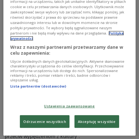
informacji na urządzeniu, takich jak unikalne identyfikatory w plikach
festiwal odbędzie się pod hasłem
cookie w celu przetwarzania danych osobowych. Użytkownik może
"Widzialni/Niewidzialni".
zaakceptować swoje wybory lub zarządzać nimi, klikając poniżej, jak
również skorzystać z prawa do sprzeciwu na podstawie prawnie
Zobacz więcej na temat:
Czwórka
Michał Piwowarek
uzasadnionego interesu lub w dowolnym momencie na stronie
KULTURA
polityki prywatności. Te wybory będą sygnalizowane naszym
partnerom i nie będą miały wpływu na dane przeglądania.
Polityka
prywatności
Wraz z naszymi partnerami przetwarzamy dane w
celu zapewnienia:
Użycie dokładnych danych geolokalizacyjnych. Aktywne skanowanie
charakterystyki urządzenia do celów identyfikacji. Przechowywanie
informacji na urządzeniu lub dostęp do nich. Spersonalizowane
reklamy i treści, pomiar reklam i treści, badnie odbiorców i
ulepszanie usług.
Lista partnerów (dostawców)
"Widzialni/Niewidzialni". Co pokaże 13.
Ustawienia zaawansowane
Brave Festival?
Odrzucenie wszystkich
Akceptuję wszystkie
Gościem "Poranka Dwójki" będzie Grzegorz Bral,
dyrektor artystyczny wrocławskiego "Brave Festival -
przeciw wypędzeniom z kultury".