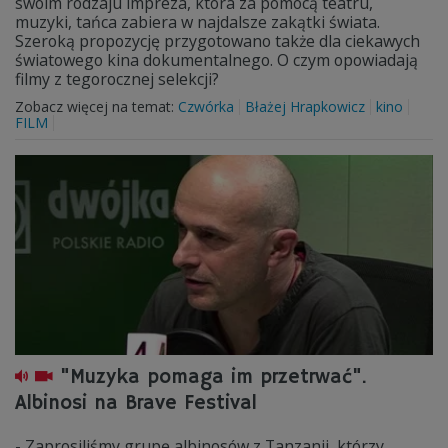
swoim rodzaju impreza, która za pomocą teatru,
muzyki, tańca zabiera w najdalsze zakątki świata.
Szeroką propozycję przygotowano także dla ciekawych
światowego kina dokumentalnego. O czym opowiadają
filmy z tegorocznej selekcji?
Zobacz więcej na temat:
Czwórka
Błażej Hrapkowicz
kino
FILM
"Muzyka pomaga im przetrwać".
Albinosi na Brave Festival
- Zaprosiliśmy grupę albinosów z Tanzanii, którzy