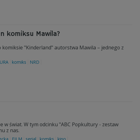
en komiksu Mawila?
o komiksie "Kinderland" autorstwa Mawila – jednego z
URA
komiks
NRD
e w świat. W tym odcinku "ABC Popkultury - zestaw
u z nas.
ecka
FILM
serial
komiks
kino