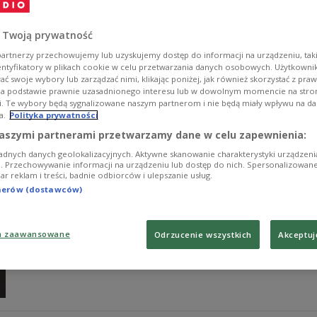
- Pokazują te same wiadomości, tylko w inny sposób. Ko
uniwersalnym - powiedział w Polskim Radiu 24 Szymon 
 Twoją prywatność
naukową.
artnerzy przechowujemy lub uzyskujemy dostęp do informacji na urządzeniu, taki
Zobacz więcej na temat:
komiks
komiksy
KULTURA
literatu
entyfikatory w plikach cookie w celu przetwarzania danych osobowych. Użytkown
NAUKA
ć swoje wybory lub zarządzać nimi, klikając poniżej, jak również skorzystać z pra
na podstawie prawnie uzasadnionego interesu lub w dowolnym momencie na stroni
i. Te wybory będą sygnalizowane naszym partnerom i nie będą miały wpływu na d
a.
Polityka prywatności
aszymi partnerami przetwarzamy dane w celu zapewnienia:
Animacje i Oscary
adnych danych geolokalizacyjnych. Aktywne skanowanie charakterystyki urządzen
ji. Przechowywanie informacji na urządzeniu lub dostęp do nich. Spersonalizowane
iar reklam i treści, badnie odbiorców i ulepszanie usług.
– Z Oscarami za animacje jest podobnie jak z Oscarami
tnerów (dostawców)
oczekiwania, ale należy pamiętać o tym, że są to nagro
nagradzane są filmy bardzo dobrze znane w Stanach Zj
rozdania najważniejszych nagród filmowych reżyser ani
a zaawansowane
Odrzucenie wszystkich
Akceptuj
Zobacz więcej na temat:
Trójka
serial
Katarzyna Borowiecka