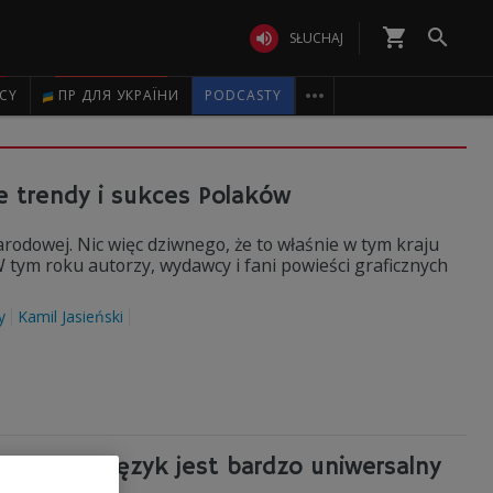
shopping_cart


SŁUCHAJ

ICY
ПР ДЛЯ УКРАЇНИ
PODCASTY
 trendy i sukces Polaków
arodowej. Nic więc dziwnego, że to właśnie w tym kraju
 tym roku autorzy, wydawcy i fani powieści graficznych
y
Kamil Jasieński
ch: ten język jest bardzo uniwersalny