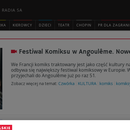
 RADIA SA
RKA
KIEROWCY
DZIECI
TEATR
CHOPIN
PR DLA ZAGRAN

Festiwal Komiksu w Angoulême. Nowe
We Francji komiks traktowany jest jako część kultury n
odbywa się największy festiwal komiksowy w Europie. W
przyjechali do Angoulême już po raz 51.
Zobacz więcej na temat:
Czwórka
KULTURA
komiks
komiks
Szymon Holcman o komiksach naukowy