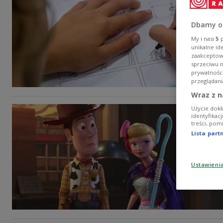
Dbamy o
My i nasi
5
p
unikalne id
zaakceptowa
sprzeciwu 
prywatnośc
przeglądani
Wraz z n
Użycie dokł
identyfikac
treści, pom
Lista par
Ustawieni