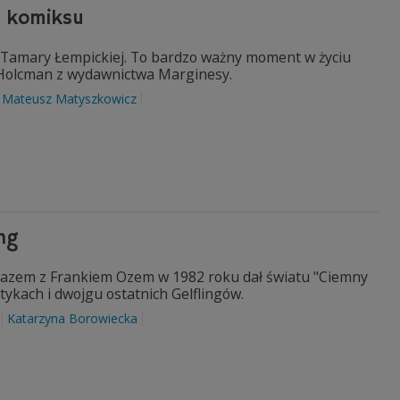
h komiksu
 Tamary Łempickiej. To bardzo ważny moment w życiu
n Holcman z wydawnictwa Marginesy.
Mateusz Matyszkowicz
ing
azem z Frankiem Ozem w 1982 roku dał światu "Ciemny
tykach i dwojgu ostatnich Gelflingów.
Katarzyna Borowiecka