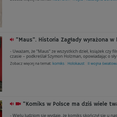
"Maus". Historia Zagłady wyrażona w
- Uważam, że "Maus" ze wszystkich dzieł, książek czy fi
czasie – podkreślał Szymon Holzman, opowiadając o s
Zobacz więcej na temat:
komiks
Holokaust
II wojna światow
"Komiks w Polsce ma dziś wiele tw
- Wielu ludziom się wydaje, że komiks skończył się u na