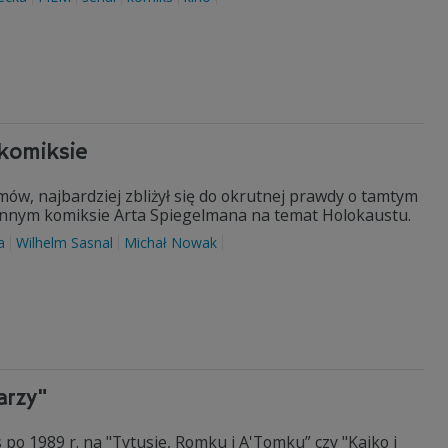
 komiksie
lmów, najbardziej zbliżył się do okrutnej prawdy o tamtym
łynnym komiksie Arta Spiegelmana na temat Holokaustu.
a
Wilhelm Sasnal
Michał Nowak
arzy"
s po 1989 r. na "Tytusie, Romku i A'Tomku” czy "Kajko i