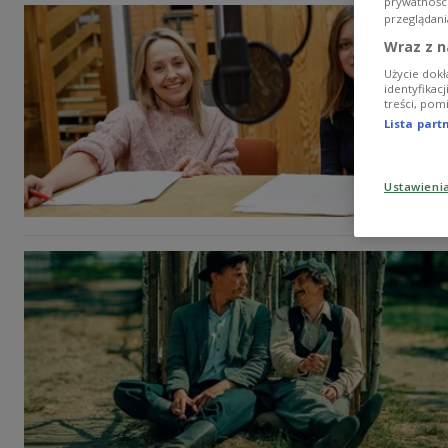
prywatnośc
przeglądani
Wraz z n
Użycie dokł
identyfikac
treści, pom
Lista par
Ustawieni