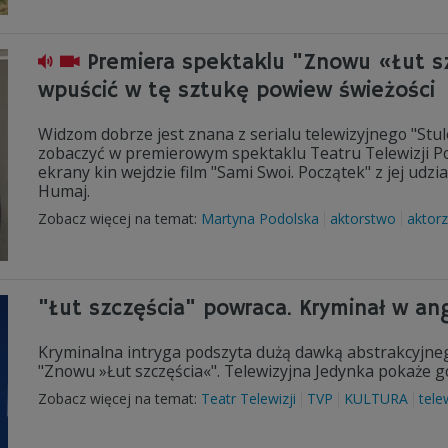
Premiera spektaklu "Znowu «Łut s
wpuścić w tę sztukę powiew świeżości
Widzom dobrze jest znana z serialu telewizyjnego "Stule
zobaczyć w premierowym spektaklu Teatru Telewizji Pols
ekrany kin wejdzie film "Sami Swoi. Początek" z jej udz
Humaj.
Zobacz więcej na temat:
Martyna Podolska
aktorstwo
aktor
"Łut szczęścia" powraca. Kryminał w ang
Kryminalna intryga podszyta dużą dawką abstrakcyjne
"Znowu »Łut szczęścia«". Telewizyjna Jedynka pokaże go 
Zobacz więcej na temat:
Teatr Telewizji
TVP
KULTURA
tele