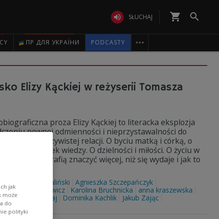
shopping_cart


SŁUCHAJ

ICY
ПР ДЛЯ УКРАЇНИ
PODCASTY
sko Elizy Kąckiej w reżyserii Tomasza
ograficzna proza Elizy Kąckiej to literacka eksplozja
dczeniu pewnej odmienności i nieprzystawalności do
aniu nieoczywistej relacji. O byciu matką i córką, o
ywaniu ścieżek wiedzy. O dzielności i miłości. O życiu w
k słowa potrafią znaczyć więcej, niż się wydaje i jak to
 Kącka
Paweł Szaliński
Agnieszka Szczepańczyk
ch jak
ski
Anna Grycewicz
Karolina Bruchnicka
anna kraszewska
ik może
owska
Maria Maj
Dominika Kachlik
Jakub Zając
wa do
e polityki