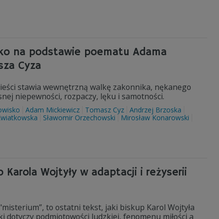
wisko na podstawie poematu Adama
asza Cyza
wieści stawia wewnętrzną walkę zakonnika, nękanego
nej niepewności, rozpaczy, lęku i samotności.
owisko
Adam Mickiewicz
Tomasz Cyz
Andrzej Brzoska
Kwiatkowska
Sławomir Orzechowski
Mirosław Konarowski
Karola Wojtyły w adaptacji i reżyserii
isterium”, to ostatni tekst, jaki biskup Karol Wojtyła
uki dotyczy podmiotowości ludzkiej, fenomenu miłości a