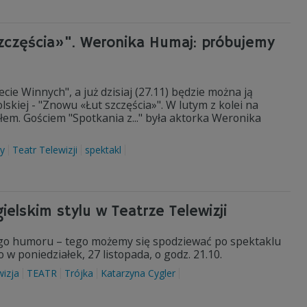
zczęścia»". Weronika Humaj: próbujemy
cie Winnych", a już dzisiaj (27.11) będzie można ją
kiej - "Znowu «Łut szczęścia»". W lutym z kolei na
iałem. Gościem "Spotkania z..." była aktorka Weronika
zy
Teatr Telewizji
spektakl
ielskim stylu w Teatrze Telewizji
go humoru – tego możemy się spodziewać po spektaklu
w poniedziałek, 27 listopada, o godz. 21.10.
wizja
TEATR
Trójka
Katarzyna Cygler