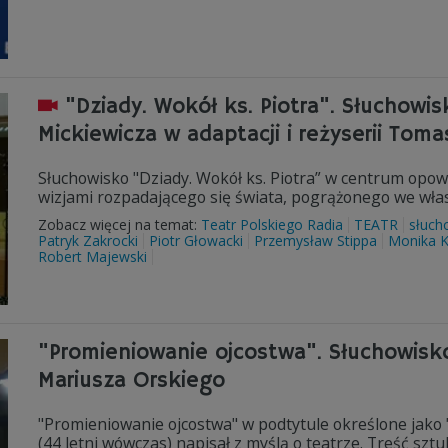
"Dziady. Wokół ks. Piotra". Słucho
Mickiewicza w adaptacji i reżyserii Tom
Słuchowisko "Dziady. Wokół ks. Piotra” w centrum opo
wizjami rozpadającego się świata, pogrążonego we włas
Zobacz więcej na temat:
Teatr Polskiego Radia
TEATR
słuch
Patryk Zakrocki
Piotr Głowacki
Przemysław Stippa
Monika 
Robert Majewski
"Promieniowanie ojcostwa". Słuchowisko 
Mariusza Orskiego
"Promieniowanie ojcostwa" w podtytule określone jako "m
(44 letni wówczas) napisał z myślą o teatrze. Treść szt