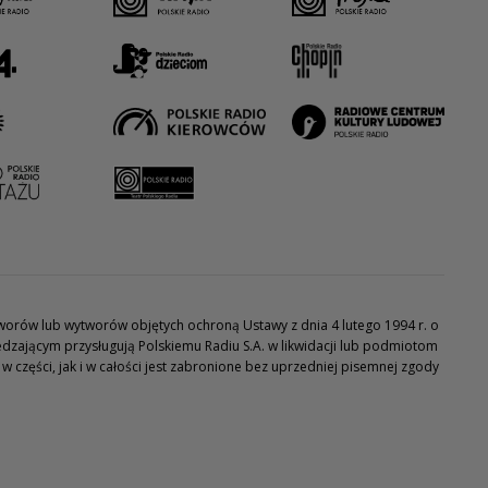
utworów lub wytworów objętych ochroną Ustawy z dnia 4 lutego 1994 r. o
dzającym przysługują Polskiemu Radiu S.A. w likwidacji lub podmiotom
części, jak i w całości jest zabronione bez uprzedniej pisemnej zgody