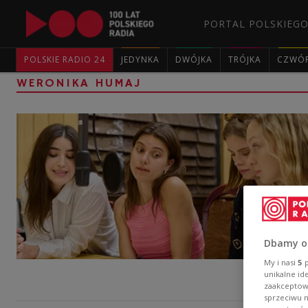
PORTAL POLSKIEGO
POLSKIE RADIO 24
JEDYNKA
DWÓJKA
TRÓJKA
CZWÓ
WERONIKA HUMAJ
Dbamy o
My i nasi
5
p
unikalne id
zaakceptowa
sprzeciwu 