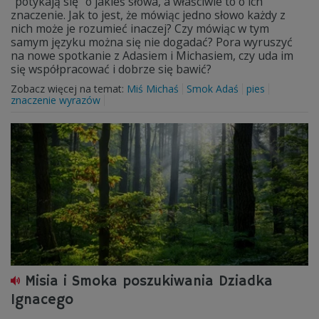
"potykają się" o jakieś słowa, a właściwie to o ich
znaczenie. Jak to jest, że mówiąc jedno słowo każdy z
nich może je rozumieć inaczej? Czy mówiąc w tym
samym języku można się nie dogadać? Pora wyruszyć
na nowe spotkanie z Adasiem i Michasiem, czy uda im
się współpracować i dobrze się bawić?
Zobacz więcej na temat:
Miś Michaś
Smok Adaś
pies
znaczenie wyrazów
Misia i Smoka poszukiwania Dziadka
Ignacego