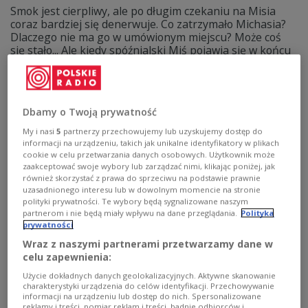
Smok jest cierpliwy, ale po długim czekaniu na Misia
coraz bardziej się denerwuje. Co zatrzymało Michasia?
Dlaczego nie ma go w umówionym miejscu? Może coś
się stało... Ale kiedy spóźnialski Miś pojawia się w końcu
okazuje się, że Dziadek Ignacy zniknął. Trzeba będzie go
jak najszybciej odnaleźć...
Zobacz więcej na temat:
Miś Michaś
Smok Adaś
las
Dbamy o Twoją prywatność
My i nasi
5
partnerzy przechowujemy lub uzyskujemy dostęp do
informacji na urządzeniu, takich jak unikalne identyfikatory w plikach
cookie w celu przetwarzania danych osobowych. Użytkownik może
zaakceptować swoje wybory lub zarządzać nimi, klikając poniżej, jak
również skorzystać z prawa do sprzeciwu na podstawie prawnie
uzasadnionego interesu lub w dowolnym momencie na stronie
polityki prywatności. Te wybory będą sygnalizowane naszym
partnerom i nie będą miały wpływu na dane przeglądania.
Polityka
prywatności
Wraz z naszymi partnerami przetwarzamy dane w
celu zapewnienia:
Skąd zwyczaj topienia Marzanny? Miś i
Użycie dokładnych danych geolokalizacyjnych. Aktywne skanowanie
Smok szukali odpowiedzi
charakterystyki urządzenia do celów identyfikacji. Przechowywanie
informacji na urządzeniu lub dostęp do nich. Spersonalizowane
reklamy i treści, pomiar reklam i treści, badnie odbiorców i