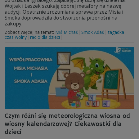
od dziadka Ignacego. Zajadając się uczą się dzielenia.
Wojtek i Leszek szukają dobrej metafory na nazwę
audycji. Opatrznie zrozumiana sprawa przez Misia i
Smoka doprowadziła do stworzenia przenośni na
zakupy.
Zobacz więcej na temat:
Miś Michaś
Smok Adaś
zagadka
czas wolny
radio dla dzieci
Czym różni się meteorologiczna wiosna od
wiosny kalendarzowej? Ciekawostki dla
dzieci