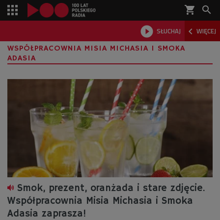
shopping_cart



SŁUCHAJ
WIĘCEJ

WSPÓŁPRACOWNIA MISIA MICHASIA I SMOKA
ADASIA
Smok, prezent, oranżada i stare zdjęcie.
Współpracownia Misia Michasia i Smoka
Adasia zaprasza!