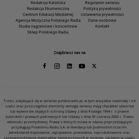
Redakcja Katolicka
Regulamin serwisu
Redakcja Ekumeniczna
Polityka prywatności
Centrum Edukacji Medialnej
Ustawienia prywatności
Agencja Muzyczna Polskiego Radia
Dane osobowe
Studia nagraniowe i koncertowe
Kontakt
Sklep Polskiego Radia
Znajdziesz nas na
Treści, znajdujące się w serwisie polskieradio.pl, w tym wszystkie materiały i ich
części oraz poszczególne elementy samego serwisu mają charakter utworów
lub wytworów objętych ochroną Ustawy z dnia 4 lutego 1994 r. o prawie
autorskim i prawach pokrewnych lub Ustawy z dnia 30 czerwca 2000 r. Prawo
własności przemysłowej. Prawa o których mowa w zdaniu poprzedzającym
przysługują Polskiemu Radiu S.A. w likwidacji lub podmiotom trzecim.
Jakiekolwiek kopiowanie, zapisywanie, powielanie, reprodukowanie oraz
rozpowszechnianie materiałów zamieszczonych w serwisie, zarówno w części,