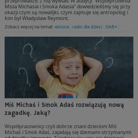
przeprowadzić z nią wywiad. W audycji "Współprcownia
Misia Michasia i Smoka Adasia" dowiedzieliśmy się przy
okazji czym są nowalijki, czym zajmuje się antropolog i
kim był Władysław Reymont.
Zobacz więcej na temat:
wiosna
radio dla dzieci
DAB+
Miś Michaś i Smok Adaś rozwiązują nową
zagadkę. Jaką?
Współpracownicy czyli dobrze znani dzieciom Miś
Michaś i Smok Adaś, zajadają się dżemami otrzymanymi