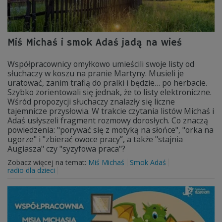
Miś Michaś i smok Adaś jadą na wieś
Współpracownicy omyłkowo umieścili swoje listy od
słuchaczy w koszu na pranie Martyny. Musieli je
uratować, zanim trafią do pralki i będzie… po herbacie.
Szybko zorientowali się jednak, że to listy elektroniczne.
Wśród propozycji słuchaczy znalazły się liczne
tajemnicze przysłowia. W trakcie czytania listów Michaś i
Adaś usłyszeli fragment rozmowy dorosłych. Co znaczą
powiedzenia: "porywać się z motyką na słońce", "orka na
ugorze" i "zbierać owoce pracy”, a także "stajnia
Augiasza" czy "syzyfowa praca"?
Zobacz więcej na temat:
Miś Michaś
Smok Adaś
radio dla dzieci