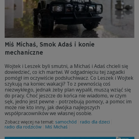
Miś Michaś, Smok Adaś i konie
mechaniczne
Wojtek i Leszek byli smutni, a Michaś i Adaś chcieli się
dowiedzieć, co ich martwi. W odgadnięciu tej zagadki
pomógł im oczywiście podsłuchiwacz. Co Leszek i Wojtek
szykują na koniec wakacji? To z pewnością coś
niezwykłego, jednak żeby plan wypalił, muszą wziąć się
do pracy. Choć jeszcze do końca nie wiadomo, w czym
sęk, jedno jest pewne - potrzebują pomocy, a pomoc im
może nie kto inny, jak dwójka najlepszych
współpracowników we własnej osobie.
Zobacz więcej na temat:
samochód
radio dla dzieci
radio dla rodziców
Miś Michaś