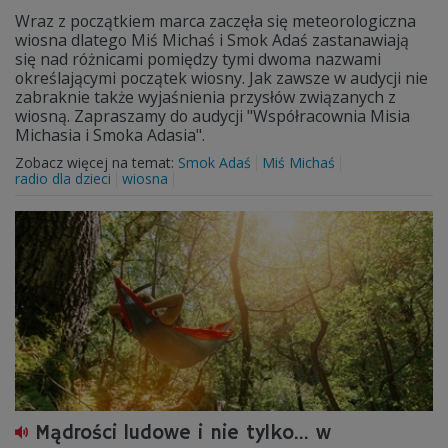
Wraz z początkiem marca zaczęła się meteorologiczna
wiosna dlatego Miś Michaś i Smok Adaś zastanawiają
się nad różnicami pomiędzy tymi dwoma nazwami
określającymi początek wiosny. Jak zawsze w audycji nie
zabraknie także wyjaśnienia przysłów związanych z
wiosną. Zapraszamy do audycji "Współracownia Misia
Michasia i Smoka Adasia".
Zobacz więcej na temat:
Smok Adaś
Miś Michaś
radio dla dzieci
wiosna
Mądrości ludowe i nie tylko... w