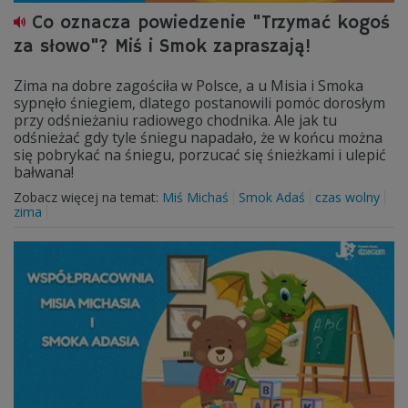
Co oznacza powiedzenie "Trzymać kogoś
za słowo"? Miś i Smok zapraszają!
Zima na dobre zagościła w Polsce, a u Misia i Smoka
sypnęło śniegiem, dlatego postanowili pomóc dorosłym
przy odśnieżaniu radiowego chodnika. Ale jak tu
odśnieżać gdy tyle śniegu napadało, że w końcu można
się pobrykać na śniegu, porzucać się śnieżkami i ulepić
bałwana!
Zobacz więcej na temat:
Miś Michaś
Smok Adaś
czas wolny
zima