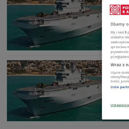
Dbamy o
My i nasi
5
p
unikalne id
zaakceptowa
sprzeciwu 
prywatnośc
przeglądani
Wraz z n
Użycie dokł
identyfikac
treści, pom
Lista par
Ustawieni