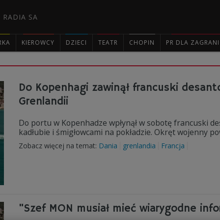
 RADIA SA
RKA
KIEROWCY
DZIECI
TEATR
CHOPIN
PR DLA ZAGRAN

Do Kopenhagi zawinął francuski desantow
Grenlandii
Do portu w Kopenhadze wpłynął w sobotę francuski desa
kadłubie i śmigłowcami na pokładzie. Okręt wojenny pow
Zobacz więcej na temat:
Dania
grenlandia
Francja
"Szef MON musiał mieć wiarygodne infor