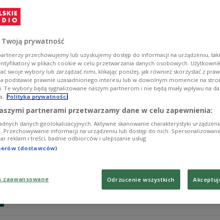
Jeśli szef MON Antoni Macierewicz wypowiadał się na t
wiarygodne informacje; mam pełne zaufanie do ministra
rzecznik rządu Rafał Bochenek.
 Twoją prywatność
Zobacz więcej na temat:
Antoni Macierewicz
Ministerstwo O
artnerzy przechowujemy lub uzyskujemy dostęp do informacji na urządzeniu, taki
entyfikatory w plikach cookie w celu przetwarzania danych osobowych. Użytkown
ć swoje wybory lub zarządzać nimi, klikając poniżej, jak również skorzystać z pra
na podstawie prawnie uzasadnionego interesu lub w dowolnym momencie na stroni
i. Te wybory będą sygnalizowane naszym partnerom i nie będą miały wpływu na d
a.
Polityka prywatności
MON: oczekujemy jasnego stanowiska 
aszymi partnerami przetwarzamy dane w celu zapewnienia:
adnych danych geolokalizacyjnych. Aktywne skanowanie charakterystyki urządzen
W interesie bezpieczeństwa Polski jest to, aby Rosja 
ji. Przechowywanie informacji na urządzeniu lub dostęp do nich. Spersonalizowane
iar reklam i treści, badnie odbiorców i ulepszanie usług.
śmigłowcowych klasy Mistral - podkreśliła w sobotę w
rzecznika prasowego MON Katarzyna Jakubowska.
tnerów (dostawców)
Zobacz więcej na temat:
Ministerstwo Obrony Narodowej
PO
a zaawansowane
Odrzucenie wszystkich
Akceptuj