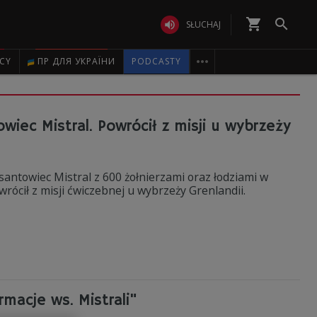
shopping_cart


SŁUCHAJ

ICY
ПР ДЛЯ УКРАЇНИ
PODCASTY
iec Mistral. Powrócił z misji u wybrzeży
ntowiec Mistral z 600 żołnierzami oraz łodziami w
rócił z misji ćwiczebnej u wybrzeży Grenlandii.
macje ws. Mistrali"