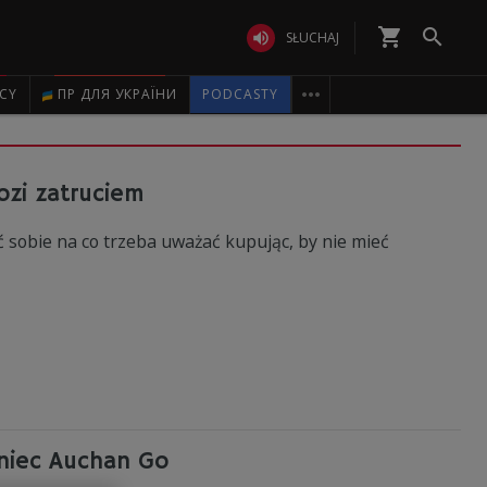
shopping_cart


SŁUCHAJ

ICY
ПР ДЛЯ УКРАЇНИ
PODCASTY
rozi zatruciem
sobie na co trzeba uważać kupując, by nie mieć
niec Auchan Go