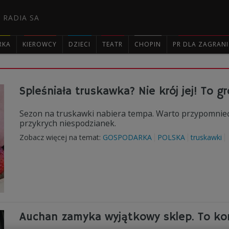
 RADIA SA
RKA
KIEROWCY
DZIECI
TEATR
CHOPIN
PR DLA ZAGRAN

Spleśniała truskawka? Nie krój jej! To g
Sezon na truskawki nabiera tempa. Warto przypomnieć 
przykrych niespodzianek.
Zobacz więcej na temat:
GOSPODARKA
POLSKA
truskawki
Auchan zamyka wyjątkowy sklep. To ko