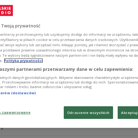
Sieć Auchan zamknęła swój jedyny sklep Auchan Go. Był
której klienci mogli robić zakupy całą dobę.
Zobacz więcej na temat:
GOSPODARKA
POLSKA
handel deta
 Twoją prywatność
artnerzy przechowujemy lub uzyskujemy dostęp do informacji na urządzeniu, taki
entyfikatory w plikach cookie w celu przetwarzania danych osobowych. Użytkown
ć swoje wybory lub zarządzać nimi, klikając poniżej, jak również skorzystać z pra
na podstawie prawnie uzasadnionego interesu lub w dowolnym momencie na stroni
i. Te wybory będą sygnalizowane naszym partnerom i nie będą miały wpływu na d
a.
Polityka prywatności
Rodzina 2+2 kontra inflacja. Wie
PREMIUM
aszymi partnerami przetwarzamy dane w celu zapewnienia:
adnych danych geolokalizacyjnych. Aktywne skanowanie charakterystyki urządzen
W kwietniu wartość miesięcznego koszyka rodziny 2+2 
ji. Przechowywanie informacji na urządzeniu lub dostęp do nich. Spersonalizowane
iar reklam i treści, badnie odbiorców i ulepszanie usług.
złotych. Choć rodziny wciąż najskuteczniej obniżają ko
wielkogabarytowych, to dane za ostatni miesiąc wska
tnerów (dostawców)
Zobacz więcej na temat:
GOSPODARKA
POLSKA
indeks mie
a zaawansowane
Odrzucenie wszystkich
Akceptuj