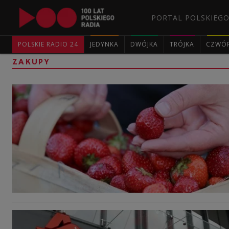
PORTAL POLSKIEGO
POLSKIE RADIO 24
JEDYNKA
DWÓJKA
TRÓJKA
CZWÓ
ZAKUPY