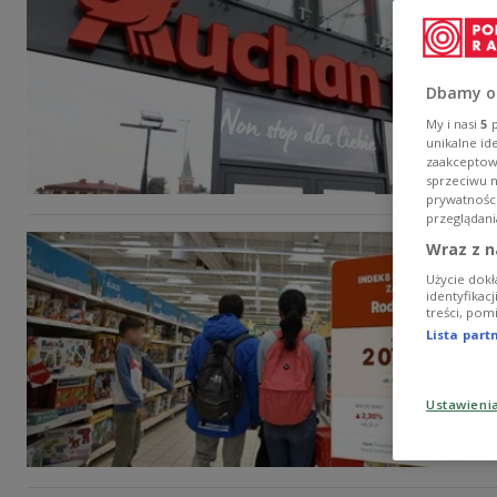
Dbamy o
My i nasi
5
p
unikalne id
zaakceptowa
sprzeciwu 
prywatnośc
przeglądani
Wraz z n
Użycie dokł
identyfikac
treści, pom
Lista par
Ustawieni