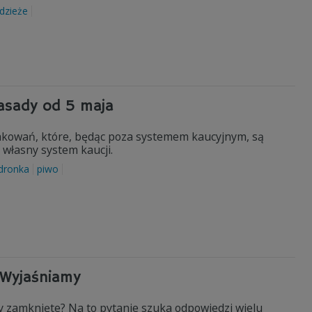
dzieże
asady od 5 maja
pakowań, które, będąc poza systemem kaucyjnym, są
ą własny system kaucji.
dronka
piwo
 Wyjaśniamy
y zamknięte? Na to pytanie szuka odpowiedzi wielu