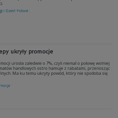
i.
gi i Dzień Polonii
lepy ukryły promocje
cji urosła zaledwie o 7%, czyli niemal o połowę wolniej
rmatów handlowych ostro hamuje z rabatami, przenosząc
bilnych. Ma ku temu ukryty powód, który nie spodoba się
mocje