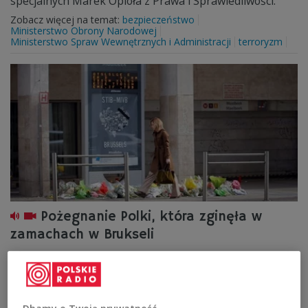
specjalnych Marek Opioła z Prawa i Sprawiedliwości.
Zobacz więcej na temat:
bezpieczeństwo
Ministerstwo Obrony Narodowej
Ministerstwo Spraw Wewnętrznych i Administracji
terroryzm
Pożegnanie Polki, która zginęła w
zamachach w Brukseli
Radni Rady Miasta Węgrów uczcili minutą ciszy pamięć
Janiny Panasewicz, mieszkanki tego miasta, śmiertelnej
ofiary zamachu terrorystycznego na stacji metra
Maelbeek w Brukseli.