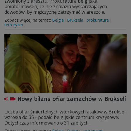
zwolniony z aresztu. Prokuratura belgijska
poinformowała, że nie znalazła wystarczających
dowodów, by mężczyznę zatrzymać w areszcie.
Zobacz więcej na temat:
Belgia
Bruksela
prokuratura
terroryzm
Nowy bilans ofiar zamachów w Brukseli
Liczba ofiar śmiertelnych wtorkowych ataków w Brukseli
wzrosła do 35 - podało belgijskie centrum kryzysowe.
Dotychczas informowano o 31 zabitych.
Zobacz więcej na temat:
Belgia
Europa
terroryzm