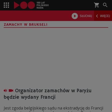
shopping_cart



SŁUCHAJ
WIĘCEJ

ZAMACHY W BRUKSELI
Organizator zamachów w Paryżu
będzie wydany Francji
Jest zgoda belgijskiego sądu na ekstradycję do Francji