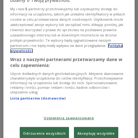
Dbamy o Twoją prywatność
Zobacz więcej na temat:
Belgia
Bruksela
pogrzeby
My i nasi
5
partnerzy przechowujemy lub uzyskujemy dostęp do
terroryzm
informacji na urządzeniu, takich jak unikalne identyfikatory w plikach
cookie w celu przetwarzania danych osobowych. Użytkownik może
zaakceptować swoje wybory lub zarządzać nimi, klikając poniżej, jak
również skorzystać z prawa do sprzeciwu na podstawie prawnie
uzasadnionego interesu lub w dowolnym momencie na stronie
polityki prywatności. Te wybory będą sygnalizowane naszym
partnerom i nie będą miały wpływu na dane przeglądania.
Polityka
prywatności
Wraz z naszymi partnerami przetwarzamy dane w
celu zapewnienia:
Użycie dokładnych danych geolokalizacyjnych. Aktywne skanowanie
charakterystyki urządzenia do celów identyfikacji. Przechowywanie
informacji na urządzeniu lub dostęp do nich. Spersonalizowane
reklamy i treści, pomiar reklam i treści, badnie odbiorców i
Antyterrorystyczna obława w Holandii
ulepszanie usług.
Lista partnerów (dostawców)
Holenderska policja przeprowadziła w Rotterdamie
kolejną obławę, której celem byli terroryści powiązani z
udaremnionym we Francji zamachem, ale tym razem
Ustawienia zaawansowane
nikogo nie zatrzymano.
Zobacz więcej na temat:
Belgia
Francja
Holandia
terroryzm
Odrzucenie wszystkich
Akceptuję wszystkie