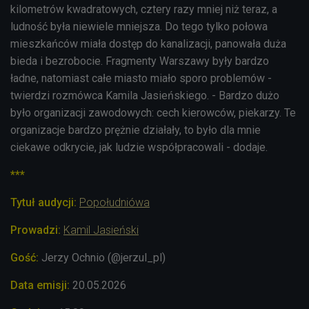
kilometrów kwadratowych, cztery razy mniej niż teraz, a
ludność była niewiele mniejsza. Do tego tylko połowa
mieszkańców miała dostęp do kanalizacji, panowała duża
bieda i bezrobocie. Fragmenty Warszawy były bardzo
ładne, natomiast całe miasto miało sporo problemów -
twierdzi rozmówca Kamila Jasieńskiego. - Bardzo dużo
było organizacji zawodowych: cech kierowców, piekarzy. Te
organizacje bardzo prężnie działały, to było dla mnie
ciekawe odkrycie, jak ludzie współpracowali - dodaje.
***
Tytuł audycji:
Popołudniówa
Prowadzi:
Kamil Jasieński
Gość:
Jerzy Ochnio (@jerzul_pl)
Data emisji:
20.05.2026