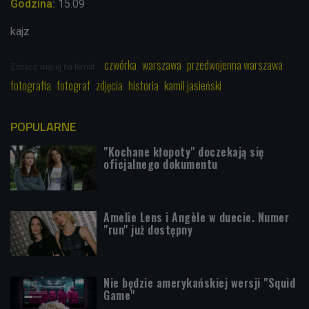
Godzina:
15.09
kajz
czwórka
warszawa
przedwojenna warszawa
Zobacz więcej na temat:
fotografia
fotograf
zdjęcia
historia
kamil jasieński
POPULARNE
"Kochane kłopoty" doczekają się
oficjalnego dokumentu
Amelie Lens i Angèle w duecie. Numer
"run" już dostępny
Nie będzie amerykańskiej wersji "Squid
Game"