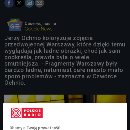
Obserwuj nas na
Google News
Jerzy Ochnio koloryzuje zdjęcia
przedwojennej Warszawy, które dzięki temu
wyglądają jak ładne obrazki, choć jak sam
podkreśla, prawda była o wiele
smutniejsza. - Fragmenty Warszawy były
bardzo ładne, natomiast całe miasto miało
sporo problemów - zaznacza w Czwórce
Ochnio.
Dbamy o Twoją prywatność