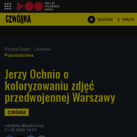
shopping_cart



WIĘCEJ
SŁUCHAJ

Polskie Radio
Czwórka
Popołudniówa
Jerzy Ochnio o
koloryzowaniu zdjęć
przedwojennej Warszawy
ostatnia aktualizacja:
21.05.2026 14:03