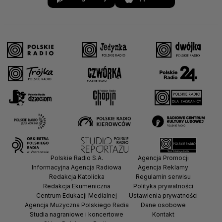
Polskie Radio S.A.
Agencja Promocji
Informacyjna Agencja Radiowa
Agencja Reklamy
Redakcja Katolicka
Regulamin serwisu
Redakcja Ekumeniczna
Polityka prywatności
Centrum Edukacji Medialnej
Ustawienia prywatności
Agencja Muzyczna Polskiego Radia
Dane osobowe
Studia nagraniowe i koncertowe
Kontakt