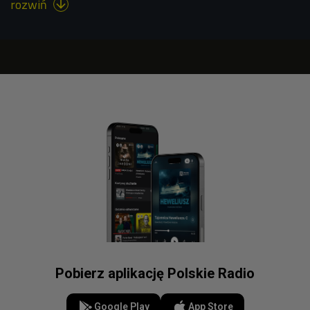
rozwiń

Pobierz aplikację Polskie Radio
Google Play
App Store