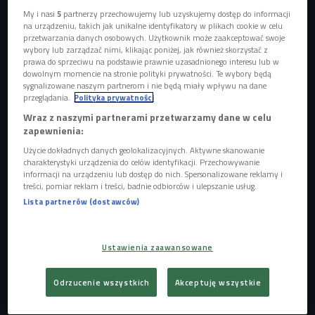
My i nasi
5
partnerzy przechowujemy lub uzyskujemy dostęp do informacji
na urządzeniu, takich jak unikalne identyfikatory w plikach cookie w celu
przetwarzania danych osobowych. Użytkownik może zaakceptować swoje
wybory lub zarządzać nimi, klikając poniżej, jak również skorzystać z
prawa do sprzeciwu na podstawie prawnie uzasadnionego interesu lub w
dowolnym momencie na stronie polityki prywatności. Te wybory będą
sygnalizowane naszym partnerom i nie będą miały wpływu na dane
Jerzy Ochnio i Kamil Jasieński
Foto: Piotr Podlewski/Polskie Radio
przeglądania.
Polityka prywatności
Wraz z naszymi partnerami przetwarzamy dane w celu
- To już 6 lat zabawy, która zamieniła się w całkiem spore
zapewnienia:
hobby. To były najpierw przedwojenne zdjęcia rodzinne, a
Użycie dokładnych danych geolokalizacyjnych. Aktywne skanowanie
później kierunek Warszawa - mówi w Czwórce Jerzy
charakterystyki urządzenia do celów identyfikacji. Przechowywanie
Ochnio. Na swoim Instagramie publikuje koloryzowanie
informacji na urządzeniu lub dostęp do nich. Spersonalizowane reklamy i
treści, pomiar reklam i treści, badnie odbiorców i ulepszanie usług.
zdjęcia przedwojennej stolicy.
Lista partnerów (dostawców)
Posłuchaj audycji "Popołudniówa" z Jerzym Ochniem
Ustawienia zaawansowane
Jak zaznacza nasz gość, przedwojennych zdjęć jest cała
Odrzucenie wszystkich
Akceptuję wszystkie
masa, a dostęp do nich można uzyskać przez internet i jest
on wyjątkowo łatwy. - Wszystkim polecam Narodowe