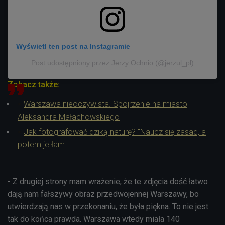
Wyświetl ten post na Instagramie
Post udostępniony przez Jerzy Ochnio (@jerzul_pl)
Zobacz także:
Warszawa nieoczywista. Spojrzenie na miasto
Aleksandra Małachowskiego
Jak fotografować dziką naturę? "Naucz się zasad, a
potem je łam"
- Z drugiej strony mam wrażenie, że te zdjęcia dość łatwo
dają nam fałszywy obraz przedwojennej Warszawy, bo
utwierdzają nas w przekonaniu, że była piękna. To nie jest
tak do końca prawda. Warszawa wtedy miała 140