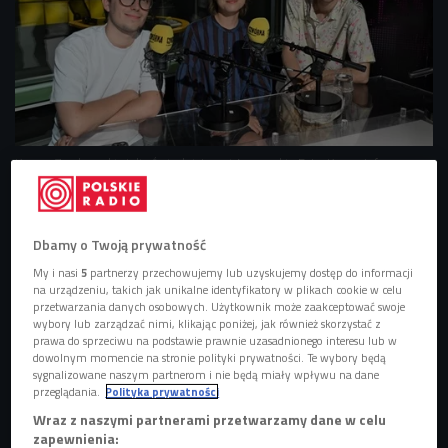
Kacper Zembrzucki, Julia Święch i Jeremi Angowski
Foto: Krzysztof
Świeżak/Polskie Radio
"No… wiadomo" to program realizowany przez
Dbamy o Twoją prywatność
TVP2.
My i nasi
5
partnerzy przechowujemy lub uzyskujemy dostęp do informacji
Tworzą go młodzi twórcy internetowi: Julia Święch,
na urządzeniu, takich jak unikalne identyfikatory w plikach cookie w celu
Kacper Zembrzucki i Aleksander Lipski.
przetwarzania danych osobowych. Użytkownik może zaakceptować swoje
wybory lub zarządzać nimi, klikając poniżej, jak również skorzystać z
Każdy odcinek jest skrótem z życia parlamentu,
prawa do sprzeciwu na podstawie prawnie uzasadnionego interesu lub w
Internetu, gazet i rozmów dziadków z wnukami.
dowolnym momencie na stronie polityki prywatności. Te wybory będą
sygnalizowane naszym partnerom i nie będą miały wpływu na dane
Ich treści kierowane są do generacji Z.
przeglądania.
Polityka prywatności
Wraz z naszymi partnerami przetwarzamy dane w celu
zapewnienia:
Życie polityczne w telewizyjnym skrócie