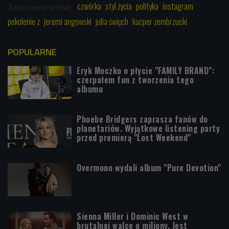
czwórka
styl życia
polityka
instagram
Zobacz więcej na temat:
pokolenie z
jeremi angowski
julia święch
kacper zembrzucki
POPULARNE
Eryk Moczko o płycie "FAMILY BRAND":
czerpałem fun z tworzenia tego
albumu
Phoebe Bridgers zaprasza fanów do
planetariów. Wyjątkowe listening party
przed premierą "Lost Weekend"
Overmono wydali album "Pure Devotion"
Sienna Miller i Dominic West w
brutalnej walce o miliony. Jest