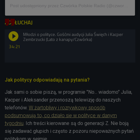
Post udostępniony przez Czwórka Polskie Radio (@czworka_polskieradio)
POSŁUCHAJ
Młodzi o polityce. Gośćmi audycji Julia Święch i Kacper
Zembrzucki (Lato z kanapy/Czwórka)
34:21
Jak politycy odpowiadają na pytania?
Jak sami o sobie piszą, w programie "No... wiadomo" Julia,
Kacper i Aleksander przenoszą telewizję do naszych
telefonów.
W żartobliwy i rozrywkowy sposób
podsumowują to, co działo się w polityce w danym
tygodniu
. Ich treści kierowane są do generacji Z. Nie boją
się zadawać głupich i często z pozoru niepoważnych pytań
politykom w sejmie.