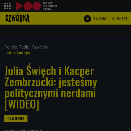
shopping_cart



WIĘCEJ
SŁUCHAJ

Polskie Radio
Czwórka
Lato z kanapy
Julia Święch i Kacper
Zembrzucki: jesteśmy
politycznymi nerdami
[WIDEO]