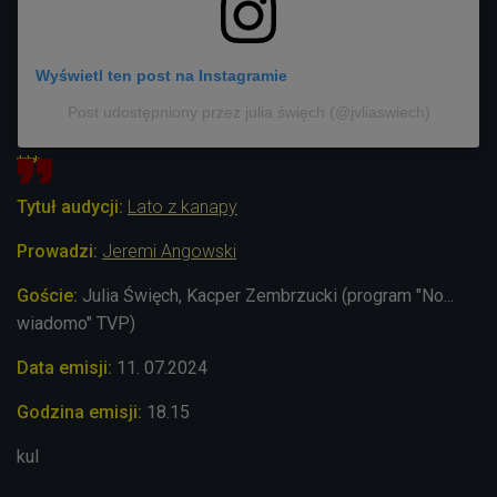
Wyświetl ten post na Instagramie
Post udostępniony przez julia święch (@jvliaswiech)
***
Tytuł audycji:
Lato z kanapy
Prowadzi:
Jeremi Angowski
Goście:
Julia Święch, Kacper Zembrzucki (program "No...
wiadomo" TVP)
Data emisji:
11. 07.2024
Godzina emisji:
18.15
kul