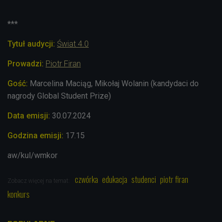
***
Tytuł audycji:
Świat 4.0
Prowadzi:
Piotr Firan
Gość:
Marcelina Maciąg, Mikołaj Wolanin (kandydaci do
nagrody Global Student Prize)
Data emisji:
30.07.2024
Godzina emisji:
17.15
aw/kul/wmkor
czwórka
edukacja
studenci
piotr firan
Zobacz więcej na temat:
konkurs