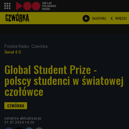
shopping_cart



WIĘCEJ
SŁUCHAJ

Polskie Radio
Czwórka
Świat 4.0
Global Student Prize -
polscy studenci w światowej
czołówce
ostatnia aktualizacja:
31.07.2024 14:26