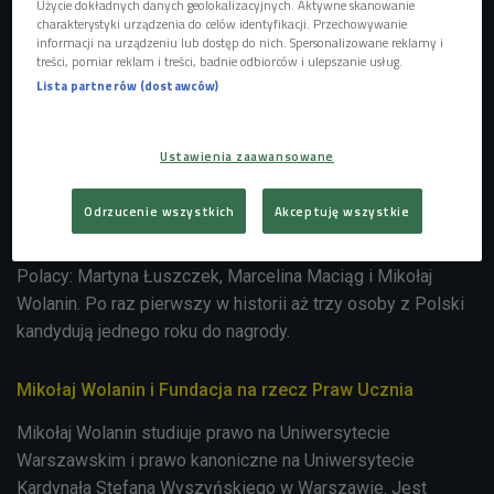
Użycie dokładnych danych geolokalizacyjnych. Aktywne skanowanie
charakterystyki urządzenia do celów identyfikacji. Przechowywanie
informacji na urządzeniu lub dostęp do nich. Spersonalizowane reklamy i
treści, pomiar reklam i treści, badnie odbiorców i ulepszanie usług.
Global Student Prize - co to za nagroda?
Lista partnerów (dostawców)
Global Student Prize to konkurs, który organizują wspólnie
Varkey Foundation oraz Chegg.org
. Zanim ogłoszone
Ustawienia zaawansowane
zostanie nazwisko najlepszego studenta świata, na
przełomie sierpnia i września poznamy finałową dziesiątkę.
Odrzucenie wszystkich
Akceptuję wszystkie
A już teraz, spośród ponad 11 tys. aplikacji, wybrano 50
pretendentów do nagrody. W tym gronie znaleźli się też
Polacy: Martyna Łuszczek, Marcelina Maciąg i Mikołaj
Wolanin. Po raz pierwszy w historii aż trzy osoby z Polski
kandydują jednego roku do nagrody.
Mikołaj Wolanin i Fundacja na rzecz Praw Ucznia
Mikołaj Wolanin
studiuje prawo na Uniwersytecie
Warszawskim i prawo kanoniczne na Uniwersytecie
Kardynała Stefana Wyszyńskiego w Warszawie. Jest