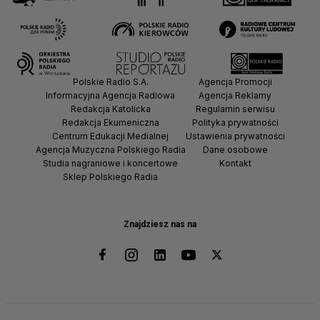
Polskie Radio S.A.
Agencja Promocji
Informacyjna Agencja Radiowa
Agencja Reklamy
Redakcja Katolicka
Regulamin serwisu
Redakcja Ekumeniczna
Polityka prywatności
Centrum Edukacji Medialnej
Ustawienia prywatności
Agencja Muzyczna Polskiego Radia
Dane osobowe
Studia nagraniowe i koncertowe
Kontakt
Sklep Polskiego Radia
Znajdziesz nas na