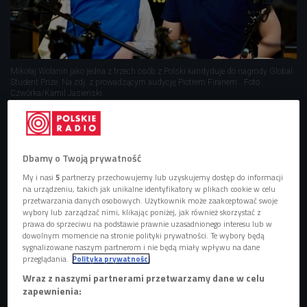
Mikołaj Wolanin jako jedna z trzech osób z Polski kandyduje do nagrody Global
Student Prize. Na zdj. z prowadzącym audycję Piotrem Firanem
Foto:
Czwórka/Kamil Jasieński
Global Student Prize to prestiżowa nagroda
przyznawana uczniowi, który wywiera znaczący
wpływ na edukację, życie swoich rówieśników oraz
Dbamy o Twoją prywatność
społeczeństwo.
My i nasi
5
partnerzy przechowujemy lub uzyskujemy dostęp do informacji
na urządzeniu, takich jak unikalne identyfikatory w plikach cookie w celu
Po raz pierwszy w historii aż trzy osoby z Polski
przetwarzania danych osobowych. Użytkownik może zaakceptować swoje
kandydują jednego roku do tej nagrody.
wybory lub zarządzać nimi, klikając poniżej, jak również skorzystać z
prawa do sprzeciwu na podstawie prawnie uzasadnionego interesu lub w
Wśród 50 pretendentów do nagrody znaleźli się
dowolnym momencie na stronie polityki prywatności. Te wybory będą
sygnalizowane naszym partnerom i nie będą miały wpływu na dane
Martyna Łuszczek, Marcelina Maciąg i Mikołaj
przeglądania.
Polityka prywatności
Wolanin.
Wraz z naszymi partnerami przetwarzamy dane w celu
Marcelina Maciąg i Mikołaj Wolanin w Czwórce
zapewnienia:
opowiadają o swoich projektach.