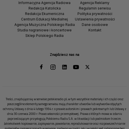
Informacyjna Agencja Radiowa
Agencja Reklamy
Redakcja Katolicka
Regulamin serwisu
Redakcja Ekumeniczna
Polityka prywatności
Centrum Edukacji Medialnej
Ustawienia prywatności
Agencja Muzyczna Polskiego Radia
Dane osobowe
Studia nagraniowe i koncertowe
Kontakt
Sklep Polskiego Radia
Znajdziesz nas na
Treści, znajdujące się w serwisie polskieradio.pl, w tym wszystkie materiały i ich części oraz
poszczególne elementy samego serwisu mają charakter utworów lub wytworów objętych
ochroną Ustawy z dnia 4 lutego 1994 r. o prawie autorskim i prawach pokrewnych lub Ustawy z
dnia 30 czerwca 2000 r. Prawo własności przemysłowej. Prawa o których mowa w zdaniu
poprzedzającym przysługują Polskiemu Radiu S.A. w likwidacji lub podmiotom trzecim.
Jakiekolwiek kopiowanie, zapisywanie, powielanie, reprodukowanie oraz rozpowszechnianie
materiałów zamieszczonych w serwisie, zarówno w części, jak i w całości jest zabronione bez