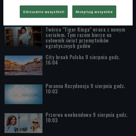
John Hughes miał pomysł na
kontynuację "Klubu winowajców"
Odrzucenie wszystkich
Akceptuję wszystkie
Twórca "Tiger Kinga" wraca z nowym
serialem. Tym razem bierze na
celownik świat przemytników
egzotycznych gadów
City break Polska 9 sierpnia godz.
16:04
Poranna Rezydencja 9 sierpnia godz.
10:03
Przerwa weekendowa 9 sierpnia godz.
10:03