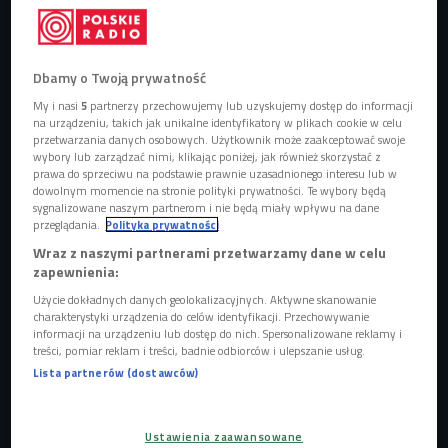
"
Backstage
” jako podróż po kuluarach życia Dioxa w
warstwie tekstowej opowiada o jego "zakulisowych”
Dbamy o Twoją prywatność
uczuciach i przemyśleniach.
Muzycznie jest to jak zawsze
My i nasi
5
partnerzy przechowujemy lub uzyskujemy dostęp do informacji
hip hop w najlepszym wydaniu: nawiązujące do klasyki
na urządzeniu, takich jak unikalne identyfikatory w plikach cookie w celu
gatunku produkcje Little’a uzupełnione świetnymi
przetwarzania danych osobowych. Użytkownik może zaakceptować swoje
wybory lub zarządzać nimi, klikając poniżej, jak również skorzystać z
skreczami i cutami DJ-a Chwiała.
Na płycie pojawia się
prawa do sprzeciwu na podstawie prawnie uzasadnionego interesu lub w
tylko kilku, ale jakże znaczących gości: Hades, O.S.T.R.,
dowolnym momencie na stronie polityki prywatności. Te wybory będą
sygnalizowane naszym partnerom i nie będą miały wpływu na dane
Pelson, RakRaczej. Za warstwę brzmieniową, tak jak przy
przeglądania.
Polityka prywatności
poprzedniej płycie, odpowiedzialny jest duet The Returners.
Wraz z naszymi partnerami przetwarzamy dane w celu
zapewnienia:
Płyta ukazała się pod patronatem Czwórki.
Użycie dokładnych danych geolokalizacyjnych. Aktywne skanowanie
charakterystyki urządzenia do celów identyfikacji. Przechowywanie
czwórka
muzyka
patronat
europa
podróże
Zobacz więcej na temat:
informacji na urządzeniu lub dostęp do nich. Spersonalizowane reklamy i
treści, pomiar reklam i treści, badnie odbiorców i ulepszanie usług.
pezet
sokół
tede
płyta
Lista partnerów (dostawców)
POPULARNE
Ustawienia zaawansowane