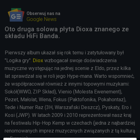
Obserwuj nas na
Google News
Oto druga solowa płyta Dioxa znanego ze
składu HiFi Banda.
Pierwszy album ukazał się rok temu i zatytułowany był
"Logika gry".
Diox
wzbogacał swoje doświadczenia
muzyczne występując na jednej scenie z Eldo, przez kilka
lat sprawdzał się w roli jego Hype-mana. Warto wspomnieć,
że współpracował również z innymi topowymi muzykami:
Sokół(WWO, ZIP Skład), Vienio (Molesta Ewenement),
Pezet, Małolat, Wena, Fokus (Paktofonika, Pokahontaz),
Tede i Numer Raz (3H, Warszafski Deszcz), Pyskaty, Ero i
Kosi (JWP). W latach 2009 i 2010 reprezentował nasz kraj
na festiwalu Hip-Hop Kemp w czechach (jedna z najbardziej
renomowanych imprez muzycznych związanych z tą kulturą
w Europie).