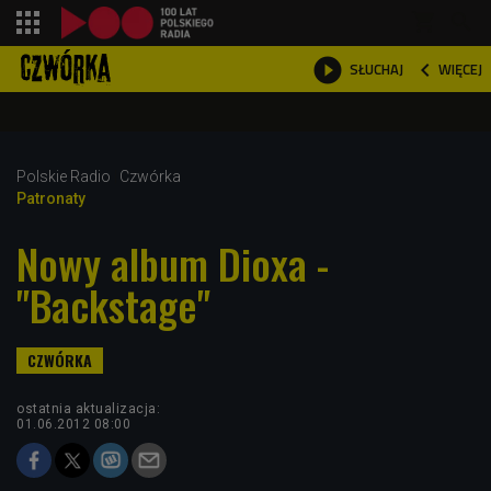
shopping_cart



WIĘCEJ
SŁUCHAJ

Polskie Radio
Czwórka
Patronaty
Nowy album Dioxa -
"Backstage"
ostatnia aktualizacja:
01.06.2012 08:00