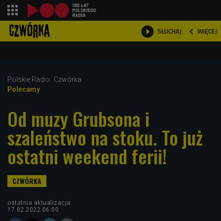
shopping_cart



WIĘCEJ
SŁUCHAJ

Polskie Radio
Czwórka
Polecamy
Od muzy Grubsona i
szaleństwo na stoku. To już
ostatni weekend ferii!
ostatnia aktualizacja:
17.02.2022 06:00