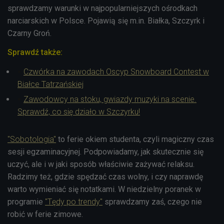
s
prawdzamy warunki w najpopularniejszych ośrodkach
narciarskich w Polsce. Pojawią się m.in. Białka, Szczyrk i
Czarny Groń.
Sprawdź także:
Czwórka na zawodach Oscyp Snowboard Contest w
Białce Tatrzańskiej
Zawodowcy na stoku, gwiazdy muzyki na scenie.
Sprawdź, co się działo w Szczyrku!
"Sobotologia"
to fe
rie okiem studenta, czyli magiczny czas
sesji egzaminacyjnej. Podpowiadamy, jak skutecznie się
uczyć, ale i w jaki sposób właściwie zażywać relaksu.
Radzimy też, gdzie spędzać czas wolny, i czy naprawdę
warto wymieniać się notatkami. W niedzielny poranek w
programie
"Tędy po trendy"
sprawdzamy zaś, czego nie
robić w ferie zimowe.