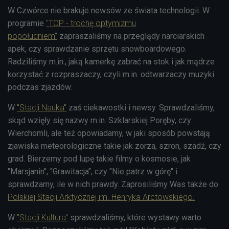
W Czwórce nie brakuje newsów ze świata technologii. W
programie
"TOP - trochę optymizmu
popołudniem"
zapraszaliśmy na przeglądy narciarskich
apek, czy sprawdzanie sprzętu snowboardowego.
Radziliśmy m.in., jaką kamerkę zabrać na stok i jak mądrze
korzystać z rozpraszaczy, czyli m.in. odtwarzaczy muzyki
podczas zjazdów.
W
"Stacji Nauka"
zaś ciekawostki i newsy. Sprawdzaliśmy,
skąd wzięły się nazwy m.in. Szklarskiej Poręby, czy
Wierchomli, ale też opowiadamy, w jaki sposób powstają
zjawiska meteorologiczne takie jak zorza, szron, szadź, czy
grad. Bierzemy pod lupę takie filmy o kosmosie, jak
"Marsjanin", "Grawitacja", czy "Nie patrz w górę" i
sprawdzamy, ile w nich prawdy. Zaprosiliśmy Was także do
Polskiej Stacji Arktycznej im. Henryka Arctowskiego.
W
"Stacji Kultura"
sprawdzaliśmy, które wystawy warto