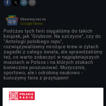
Obserwuj nas na
Google News
Podczas tych ferii sięgaliśmy do takich
książek, jak "Grubson. Na szczycie", czy do
"Antologii polskiego rapu",
rozwiązywaliśemy mrożące krew w żyłach
zagadki z całego świata, ale sprawdzaliśmy
też, co warto zobaczyć w najpiękniejszych
miastach w Polsce i na których stokach
koniecznie poszusować. Muzycznie,
sportowo, ale i odrobinę naukowo -
kończymy ferie z przytupem!