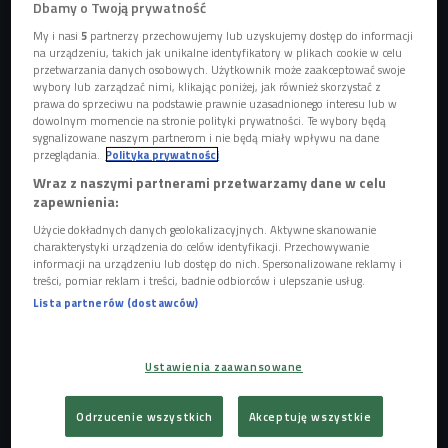
Dbamy o Twoją prywatność
My i nasi
5
partnerzy przechowujemy lub uzyskujemy dostęp do informacji
na urządzeniu, takich jak unikalne identyfikatory w plikach cookie w celu
przetwarzania danych osobowych. Użytkownik może zaakceptować swoje
wybory lub zarządzać nimi, klikając poniżej, jak również skorzystać z
prawa do sprzeciwu na podstawie prawnie uzasadnionego interesu lub w
dowolnym momencie na stronie polityki prywatności. Te wybory będą
sygnalizowane naszym partnerom i nie będą miały wpływu na dane
przeglądania.
Polityka prywatności
Co będzie się działo w ferie w Czwórce?
Foto: mat. pras./Czwórka
Wraz z naszymi partnerami przetwarzamy dane w celu
zapewnienia:
Jest przede wszystkim muzycznie, ale także kulturalnie i
Użycie dokładnych danych geolokalizacyjnych. Aktywne skanowanie
literacko, bo przez ferie zapoznajemy się z 12 tytułami
charakterystyki urządzenia do celów identyfikacji. Przechowywanie
książkowymi.
W każdy wtorek i piątek w
"Muzycznym
informacji na urządzeniu lub dostęp do nich. Spersonalizowane reklamy i
treści, pomiar reklam i treści, badnie odbiorców i ulepszanie usług.
Lunchu"
pojawiały się takie wydawnictwa, jak
"30 lat polskiej
Lista partnerów (dostawców)
sceny techno", "Rahim. Ludzie z tylnego siedzenia",
"Antologia polskiego rapu", "To nie jest hip-hop. Rozmowy",
"Zanim pójdę. Długa droga zespołu Happysad",
"GrubSon.
Ustawienia zaawansowane
Na szczycie"
, "Piosenka musi posiadać tekst. I muzykę.
200 najważniejszych utworów polskiego rocka",
Odrzucenie wszystkich
Akceptuję wszystkie
"Encyklopedia Polskiego Reggae i Ska", "Serca bicie.