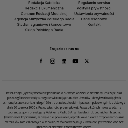
Redakcja Katolicka
Regulamin serwisu
Redakcja Ekumeniczna
Polityka prywatności
Centrum Edukacji Medialnej
Ustawienia prywatności
Agencja Muzyczna Polskiego Radia
Dane osobowe
Studia nagraniowe i koncertowe
Kontakt
Sklep Polskiego Radia
Znajdziesz nas na
Treści, znajdujące się w serwisie polskieradio.pl, w tym wszystkie materiały i ich części oraz
poszczególne elementy samego serwisu mają charakter utworów lub wytworów objętych
ochroną Ustawy z dnia 4 lutego 1994 r. o prawie autorskim i prawach pokrewnych lub Ustawy z
dnia 30 czerwca 2000 r. Prawo własności przemysłowej. Prawa o których mowa w zdaniu
poprzedzającym przysługują Polskiemu Radiu S.A. w likwidacji lub podmiotom trzecim.
Jakiekolwiek kopiowanie, zapisywanie, powielanie, reprodukowanie oraz rozpowszechnianie
materiałów zamieszczonych w serwisie, zarówno w części, jak i w całości jest zabronione bez
uprzedniej pisemnej zgody uprawnionego.