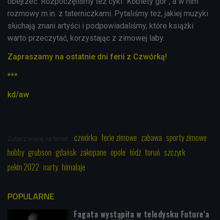
obejrzeć. Rozpoczęliśmy też cykl "Kobiety gór", a w nim
rozmowy m.in. z taterniczkami. Pytaliśmy też, jakiej muzyki
słuchają znani artyści i podpowiadaliśmy, które książki
warto przeczytać, korzystając z zimowej laby.
Zapraszamy na ostatnie dni ferii z Czwórką!
***
kd/aw
czwórka
ferie zimowe
zabawa
sporty zimowe
Zobacz więcej na temat:
hobby
grubson
gdańsk
zakopane
opole
łódź
toruń
szczyrk
pekin 2022
narty
himalaje
POPULARNE
Fagata wystąpiła w teledysku Future'a