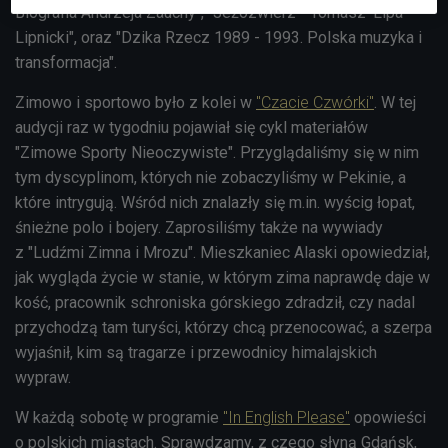
Biografia Andrzeja Zauchy", "Jeżozwierz - Tomasz 'Lipa'
Lipnicki", oraz "Dzika Rzecz 1989 - 1993. Polska muzyka i
transformacja".
Zimowo i sportowo było z kolei w
"Czacie Czwórki"
. W tej
audycji
raz w tygodniu pojawiał się cykl materiałów
"Zimowe Sporty Nieoczywiste". Przyglądaliśmy się w nim
tym dyscyplinom, których nie zobaczyliśmy w Pekinie, a
które intrygują. Wśród nich znalazły się m.in. wyścig łopat,
śnieżne polo i bojery. Zaprosiliśmy także na wywiady
z
"Ludźmi Zimna i Mrozu". Mieszkaniec Alaski opowiedział,
jak wygląda życie w stanie, w którym zima naprawdę daje w
kość, pracownik schroniska górskiego zdradził, czy nadal
przychodzą tam turyści, którzy chcą przenocować, a szerpa
wyjaśnił, kim są tragarze i przewodnicy himalajskich
wypraw.
W każdą sobotę w programie
"
In English Please"
opowieści
o polskich miastach. Sprawdzamy, z czego słyną
Gdańsk,