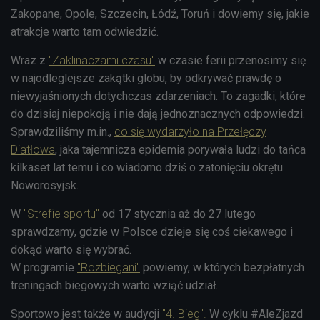
Zakopane, Opole, Szczecin, Łódź, Toruń i dowiemy się, jakie
atrakcje warto tam odwiedzić.
Wraz z
"Zaklinaczami czasu"
w czasie ferii
przenosimy się
w najodleglejsze zakątki globu, by odkrywać prawdę o
niewyjaśnionych dotychczas zdarzeniach. To zagadki,
które
do dzisiaj niepokoją i nie dają jednoznacznych odpowiedzi.
Sprawdziliśmy m.in.,
co się wydarzyło na Przełęczy
Diatłowa
, jaka tajemnicza epidemia porywała ludzi do tańca
kilkaset lat temu i co wiadomo dziś o zatonięciu okrętu
Noworosyjsk.
W
"Strefie sportu"
od 17 stycznia aż do 27 lutego
sprawdzamy, gdzie w Polsce dzieje się coś ciekawego i
dokąd warto się wybrać.
W
programie
"Rozbiegani"
powiemy, w których bezpłatnych
treningach biegowych warto wziąć udział.
Sportowo jest także w audycji
"4. Bieg".
W cyklu #AleZjazd