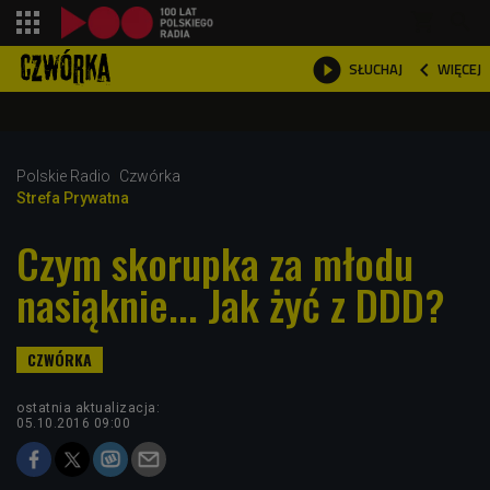
shopping_cart



WIĘCEJ
SŁUCHAJ

Polskie Radio
Czwórka
Strefa Prywatna
Czym skorupka za młodu
nasiąknie... Jak żyć z DDD?
ostatnia aktualizacja:
05.10.2016 09:00