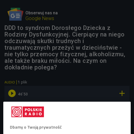
Obserwuj nas na
Google News
DDD to syndrom Dorosłego Dziecka z
Rodziny Dysfunkcyjnej. Cierpiący na niego
odczuwają skutki trudnych i
traumatycznych przeżyć w dzieciństwie -
nie tylko przemocy fizycznej, alkoholizmu,
ale także braku miłości. Na czym on
dokładnie polega?
1 plik
AUDIO


46'50
DDD czyli Dorosłe Dzieci z Rodzin Dysfunkcyjnych. Jak
sobie radzić z tym syndromem? (Strefa
Prywatna/Czwórka)
Dbamy o Twoją prywatność