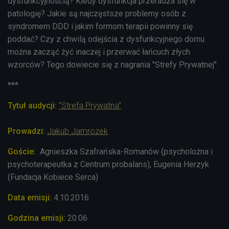
dysfunkcyjnością? Kiedy dysfunkcja przeradza się w
patologię? Jakie są najczęstsze problemy osób z
syndromem DDD i jakim formom terapii powinny się
poddać? Czy z chwilą odejścia z dysfunkcyjnego domu
można zacząć żyć inaczej i przerwać łańcuch złych
wzorców? Tego dowiecie się z nagrania "Strefy Prywatnej".
***
Tytuł audycji:
"Strefa Prywatna"
Prowadzi:
Jakub Jamrozek
Goście:
Agnieszka Szafrańska-Romanów (psycholożna i
psychoterapeutka z Centrum probalans), Eugenia Herzyk
(Fundacja Kobiece Serca)
Data emisji:
4.10.2016
Godzina emisji:
20.06