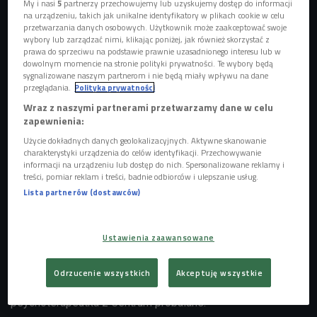
My i nasi
5
partnerzy przechowujemy lub uzyskujemy dostęp do informacji
na urządzeniu, takich jak unikalne identyfikatory w plikach cookie w celu
przetwarzania danych osobowych. Użytkownik może zaakceptować swoje
wybory lub zarządzać nimi, klikając poniżej, jak również skorzystać z
prawa do sprzeciwu na podstawie prawnie uzasadnionego interesu lub w
dowolnym momencie na stronie polityki prywatności. Te wybory będą
sygnalizowane naszym partnerom i nie będą miały wpływu na dane
przeglądania.
Polityka prywatności
Wraz z naszymi partnerami przetwarzamy dane w celu
zapewnienia:
Użycie dokładnych danych geolokalizacyjnych. Aktywne skanowanie
charakterystyki urządzenia do celów identyfikacji. Przechowywanie
informacji na urządzeniu lub dostęp do nich. Spersonalizowane reklamy i
To właśnie relacje rodzinne przeżywane w dzieciństwie naznaczają nas
treści, pomiar reklam i treści, badnie odbiorców i ulepszanie usług.
najbardziej
Foto: pixabay/Div_Iv
Lista partnerów (dostawców)
- Każda rodzina ma swoje funkcje szczególnie wobec
najsłabszych jej członków czyli dzieci. Zdrowa to źródło
Ustawienia zaawansowane
pozytywnych i silnych wzorców, rodzina dysfunkcyjna
zaś takich wzorców nie przekazuje - mówiła w "Strefie
Odrzucenie wszystkich
Akceptuję wszystkie
Prywatnej" Agnieszka Szafrańska-Romanów, psycholożka i
psychoterapeutka z Centrum probalans.