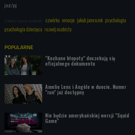
jsz/pj
czwórka
emocje
jakub jamrozek
psychologia
Zobacz więcej na temat:
psychologia dziecięca
rozwój osobisty
POPULARNE
"Kochane kłopoty" doczekają się
oficjalnego dokumentu
Amelie Lens i Angèle w duecie. Numer
"run" już dostępny
Nie będzie amerykańskiej wersji "Squid
Game"