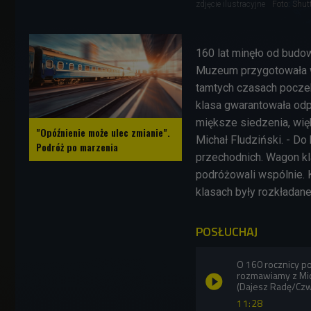
zdjęcie ilustracyjne
Foto: Shut
160 lat minęło od budow
Muzeum przygotowała w
tamtych czasach poczeka
klasa gwarantowała odp
miększe siedzenia, wię
"Opóźnienie może ulec zmianie".
Michał Fludziński. - D
Podróż po marzenia
przechodnich. Wagon kl
podróżowali wspólnie.
klasach były rozkładane
POSŁUCHAJ
O 160 rocznicy p
rozmawiamy z Mic
(Dajesz Radę/Cz
11:28