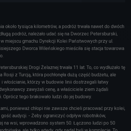
ia około tysiąca kilometrów, a podróż trwała nawet do dwóch
długą podróż, należało udać się na Dworzec Petersburski,
ł w miejscu gmachu Dyrekcji Kolei Państwowych przy ul.
isiejszego Dworca Wileńskiego mieściła się stacja towarowa
o.
rsburskiej Drogi Żelaznej trwała 11 lat. To, co wydłużało tę
na Rosji z Turcją, która pochłonęła dużą część budżetu, ale
włościanie, którzy w budowie linii dostrzegali łatwy
wykonawcy zawyżali cenę, a właściciele ziem żądali
Oprócz tego brakowało ludzi do jej budowy.
kami, ponieważ chłopi nie zawsze chcieli pracować przy kolei,
ia gość audycji. - Żeby ograniczyć odpływ robotników,
ej na wsi, wprowadzono system 50. Łączono ludzi po 50
odniówkę, ale tylko wtedy, gdy nadal byli w komplecie. To