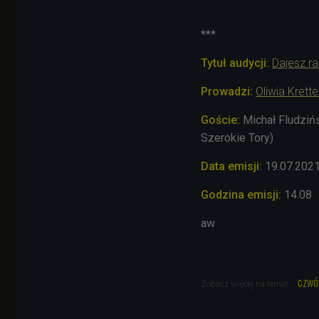
***
Tytuł audycji:
Dajesz r
Prowadzi:
Oliwia Krett
Goście:
Michał Fludziń
Szerokie Tory)
Data emisji:
19.07.202
Godzina emisji:
14.08
aw
czwó
Zobacz więcej na temat: