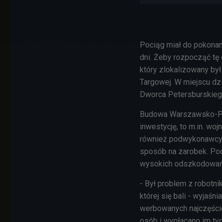
Pociąg miał do pokonan
dni. Żeby rozpocząć tę 
który zlokalizowany by
Targowej. W miejscu dz
Dworca Petersburskieg
Budowa Warszawsko-Pete
inwestycję, to m.in. woj
również podwykonawcy i 
sposób na zarobek. Pod
wysokich odszkodowań. 
- Był problem z robotni
której się bali - wyjaśn
werbowanych najczęści
osób i wypłacano im tyg