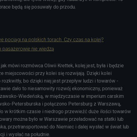
prace będą się posuwały do przodu.
 pociągi na polskich torach. Czy czas na kolej?
o pasażerowie nie wiedzą
jak mówi rozmówca Oliwii Krettek, kolej jest, była i będzie
 miejscowości przy kolei się rozwijają. Dzięki kolei
 rozkwitły, bo dzięki niej jest przepływ ludzi i towarów -
zawie dało to niesamowity rozwój ekonomiczny, ponieważ
rszawsko-Wiedeńską, w międzyczasie w imperium carskim
wsko-Petersburska i połączono Petersburg z Warszawą,
o w krótkim czasie i niedrogo przewieźć duże ilości towarów
 Towary można było w Warszawie przeładować na statki lub
ka, przetransportować do Niemiec i dalej wysłać w świat lub
ji i wysłać na południe.