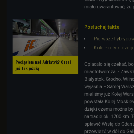
miało gwarantować, że 
Posłuchaj także:
Pierwsze hybrydowe
Kolej - o tym czeg
Pociągiem nad Adriatyk? Czesi
Opłacało się czekać, bo 
już tak jeżdżą
miastotwórcza. - Zawsze
Białystok, Grodno, Wilno
wyjaśnia. - Samej Wars
mieliśmy już Kolej Wa
powstała Kolej Moskie
dzięki czemu można był
na trasie ok. 1700 km.
spławić Wisłą do Gdańs
przewieźć w dół do Galic