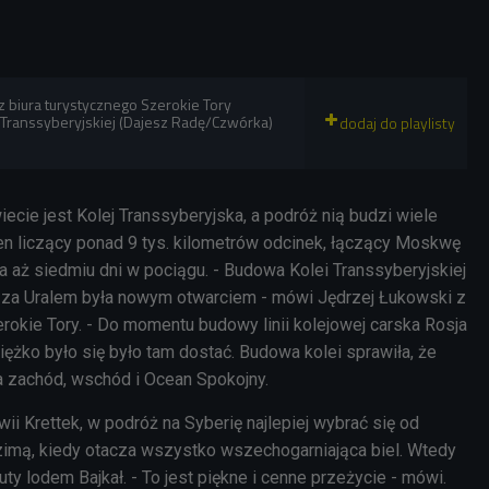
z biura turystycznego Szerokie Tory
 Transsyberyjskiej (Dajesz Radę/Czwórka)
iecie jest Kolej Transsyberyjska, a podróż nią budzi wiele
en liczący ponad 9 tys. kilometrów odcinek, łączący Moskwę
a aż siedmiu dni w pociągu. - Budowa Kolei Transsyberyjskiej
 za Uralem była nowym otwarciem - mówi Jędrzej Łukowski z
rokie Tory. - Do momentu budowy linii kolejowej carska Rosja
ciężko było się było tam dostać. Budowa kolei sprawiła, że
a zachód, wschód i Ocean Spokojny.
ii Krettek, w podróż na Syberię najlepiej wybrać się od
zimą, kiedy otacza wszystko wszechogarniająca biel. Wtedy
y lodem Bajkał. - To jest piękne i cenne przeżycie - mówi.