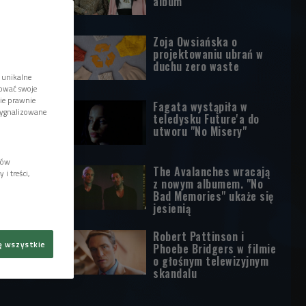
album
Zoja Owsiańska o
projektowaniu ubrań w
duchu zero waste
 unikalne
tować swoje
wie prawnie
Fagata wystąpiła w
sygnalizowane
teledysku Future'a do
utworu "No Misery"
lów
The Avalanches wracają
i treści,
z nowym albumem. "No
Bad Memories" ukaże się
jesienią
Robert Pattinson i
ę wszystkie
Phoebe Bridgers w filmie
o głośnym telewizyjnym
skandalu