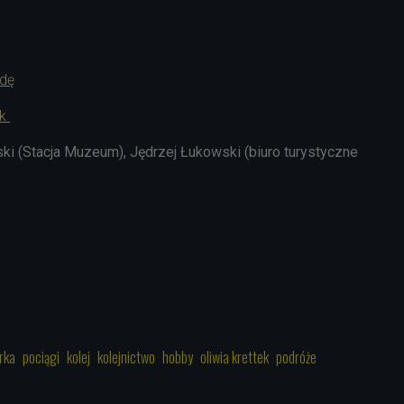
adę
ek
ski (Stacja Muzeum), Jędrzej Łukowski (biuro turystyczne
1
rka
pociągi
kolej
kolejnictwo
hobby
oliwia krettek
podróże