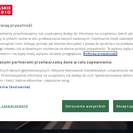
iemiach polskich. Torami połączono
sburgiem. Sprawdzamy, jak się
rasą i dlaczego warto wybrać się w podróż
ryjską.
Twoją prywatność
artnerzy przechowujemy lub uzyskujemy dostęp do informacji na urządzeniu, takich jak
ory w plikach cookie w celu przetwarzania danych osobowych. Użytkownik może zaakcep
arządzać nimi, klikając poniżej, jak również skorzystać z prawa do sprzeciwu na podsta
go interesu lub w dowolnym momencie na stronie polityki prywatności. Te wybory będą 
nerom i nie będą miały wpływu na dane przeglądania.
Polityka prywatności
szymi partnerami przetwarzamy dane w celu zapewnienia:
dnych danych geolokalizacyjnych. Aktywne skanowanie charakterystyki urządzenia do ce
i. Przechowywanie informacji na urządzeniu lub dostęp do nich. Spersonalizowane reklamy 
m i treści, badnie odbiorców i ulepszanie usług.
nerów (dostawców)
a zaawansowane
Odrzucenie wszystkich
Akceptuj