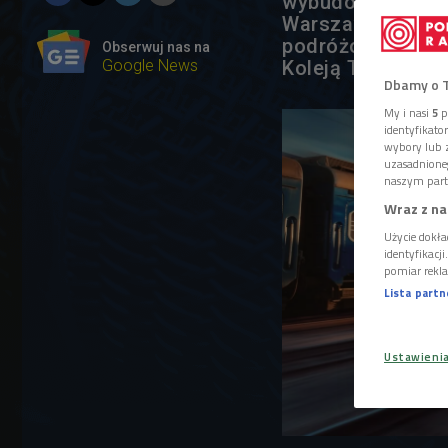
wybudowaną na z
Warszawę z Peter
podróżowało tą t
Obserwuj nas na
Google News
Koleją Transsybe
Dbamy o 
My i nasi
5
p
identyfikat
wybory lub z
uzasadnione
naszym part
Wraz z na
Użycie dokła
identyfikacj
pomiar rekla
Lista part
Ustawieni