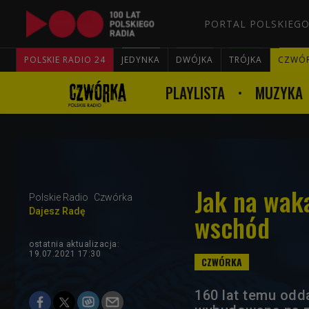
PORTAL POLSKIEGO
POLSKIE RADIO 24
JEDYNKA
DWÓJKA
TRÓJKA
CZWÓ
PLAYLISTA
MUZYKA
Jak na waka
Polskie Radio
Czwórka
Dajesz Radę
wschód
ostatnia aktualizacja:
19.07.2021 17:30
160 lat temu odd