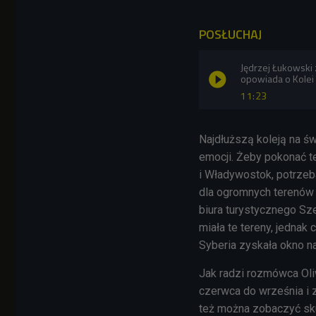
POSŁUCHAJ
Jędrzej Łukowski 
opowiada o Kolei
11:23
Najdłuższą koleją na św
emocji. Żeby pokonać t
i Władywostok, potrzeb
dla ogromnych terenów
biura turystycznego Sze
miała te tereny, jednak 
Syberia zyskała okno n
Jak radzi rozmówca Oliw
czerwca do września i 
też można zobaczyć skut