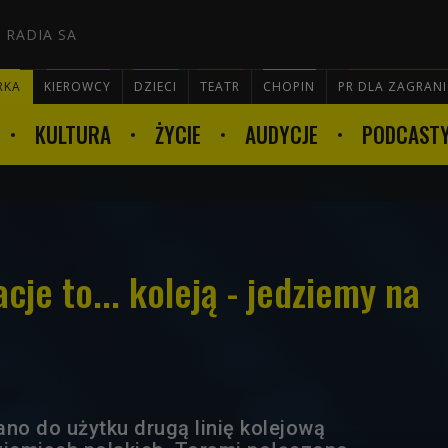
 RADIA SA
RKA
KIEROWCY
DZIECI
TEATR
CHOPIN
PR DLA ZAGRAN
KULTURA
ŻYCIE
AUDYCJE
PODCAST

cje to... koleją - jedziemy na
ano do użytku drugą linię kolejową