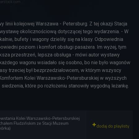
terstock.com
y linii kolejowej Warszawa - Petersburg. Z tej okazji Stacja
ystawę okolicznościową dotyczącej tego wydarzenia. - W
lnie, bufety i wagony dzieliły się na klasy. Odpowiednia
owiedni poziom i komfort obsługi pasażera. Im wyżej, tym
ksza przestrzeń, lepsza obsługa - mówi autor wystawy
o każdego wagonu wsiadało się osobno, bo nie było wagonów
asy trzeciej był bezprzedziałowcem, w którym wszyscy
 Komfortem Kolei Warszawsko-Petersburskiej w wyższych
 siedzenia, które po rozłożeniu stanowiły wygodną leżankę.
owstania Kolei Warszawsko-Petersburskiej
hałem Fludzińskim ze Stacji Muzeum
wórka)