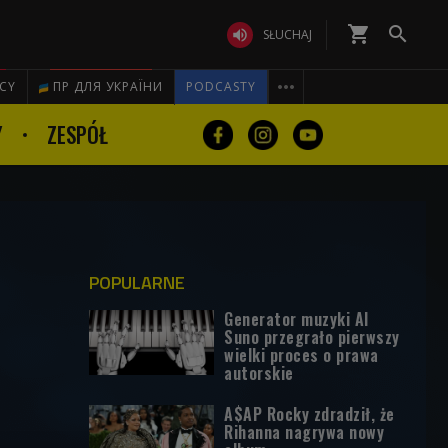
shopping_cart


SŁUCHAJ

ICY
ПР ДЛЯ УКРАЇНИ
PODCASTY
Y
ZESPÓŁ
POPULARNE
Generator muzyki AI
Suno przegrało pierwszy
wielki proces o prawa
autorskie
A$AP Rocky zdradził, że
Rihanna nagrywa nowy