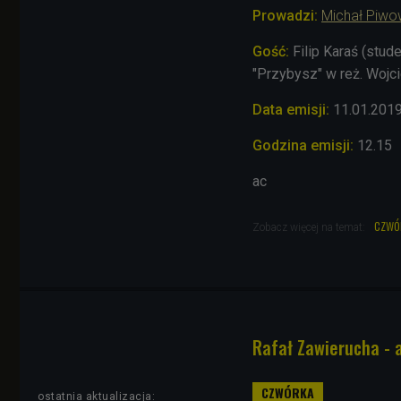
Prowadzi:
Michał Piwo
Gość:
Filip Karaś (stud
"Przybysz" w reż. Wojci
Data emisji:
11
.01
.201
Godzina emisji:
12.15
ac
czwó
Zobacz więcej na temat:
Rafał Zawierucha - 
ostatnia aktualizacja: