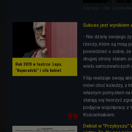
Filip Karaś
Foto: Zuzanna Ma
Sukces jest wynikiem w
- Nie dzielę swojego życ
rzeczy, które są moją p
powiedzieć o sobie, że 
drugiej strony staram 
Rok 2019 w teatrze: Lupa,
wielu samozwańczych art
"Najmrodzki" i siła kobiet
Filip realizuje swoją a
mówi choć koledzy, z k
własnym pomysłem na roz
starają się tworzyć zg
podjęcia współpracy z
Kościelniakiem.
Debiut w "Przybyszu" 