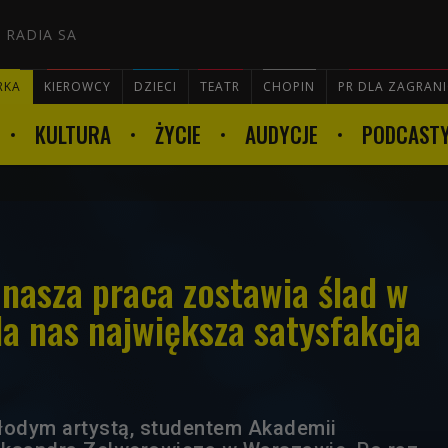
 RADIA SA
RKA
KIEROWCY
DZIECI
TEATR
CHOPIN
PR DLA ZAGRAN
KULTURA
ŻYCIE
AUDYCJE
PODCAST

: nasza praca zostawia ślad w
la nas największa satysfakcja
 młodym artystą, studentem Akademii