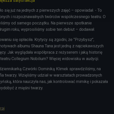
iększa satysfakcja"
o się już na jednych z pierwszych zajęć – opowiadał. - To
nionych i rozpoznawalnych twórców współczesnego teatru. O
eliśmy od samego początku. Na pierwsze spotkanie
drugim roku, wyprosiliśmy sobie ten debiut – dodawał.
waniu się opłaciła. Krytycy są zgodni, że
"Przybysz",
otywach albumu Shauna Tana jest jedną z najciekawszych
ęcy. Jak wyglądała współpraca z reżyserem i jaką historię
teatru Collegium Nobilium? Więcej widowisku w audycji.
dziennikarką Czwórki Dominiką Klimek sprawdziliśmy, na
ia twarzy. Wzięliśmy udział w warsztatach prowadzonych
ską, która nauczyła nas, jak kontrolować mimikę i pokazała
wydobyć z mięśni twarzy.
raj