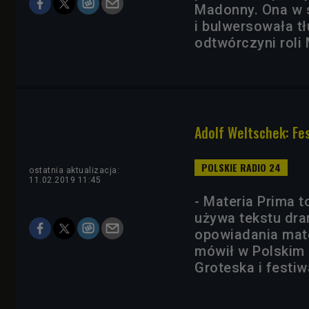
Madonny. Ona w s
i bulwersowała t
odtwórczyni roli
Adolf Weltschek: Fe
ostatnia aktualizacja:
11.02.2019 11:45
- Materia Prima to
używa tekstu dra
opowiadania mater
mówił w Polskim 
Groteska i festiw