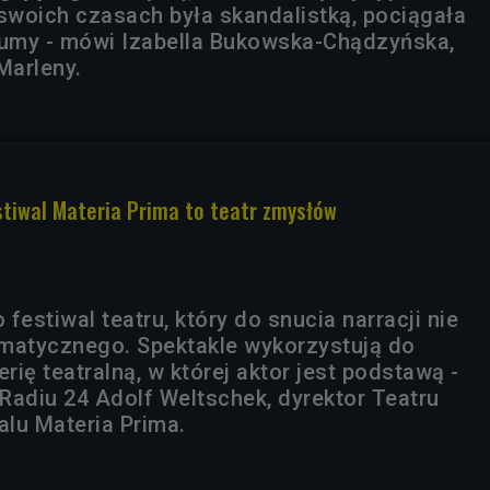
woich czasach była skandalistką, pociągała
łumy - mówi Izabella Bukowska-Chądzyńska,
 Marleny.
stiwal Materia Prima to teatr zmysłów
 festiwal teatru, który do snucia narracji nie
matycznego. Spektakle wykorzystują do
ię teatralną, w której aktor jest podstawą -
Radiu 24 Adolf Weltschek, dyrektor Teatru
alu Materia Prima.