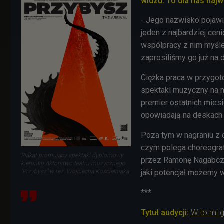
widzu. To dla nas najw
- Jego nazwisko pojawił
jeden z najbardziej ce
współpracy z nim myśl
zaprosiliśmy go już na 
Ciężka praca w przygoto
spektakl muzyczny na m
premier ostatnich miesi
opowiadają na deskach 
Poza tym w nagraniu z 
czym polega choreograf
Plakat promujący spektakl dyplomowy
przez Ramonę Nagabczyń
kierunku Aktorstwo teatru muzycznego
jaki potencjał możemy 
"Przybysz" w reż. Wojciecha Kościelniaka
***
Tytuł audycji:
W to mi g