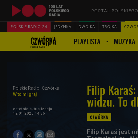
PORTAL POLSKIEGO
POLSKIE RADIO 24
JEDYNKA
DWÓJKA
TRÓJKA
CZWÓ
PLAYLISTA
MUZYKA
Filip Karaś
Polskie Radio
Czwórka
W to mi graj
widzu. To d
ostatnia aktualizacja:
12.01.2020 14:36
Filip Karaś jest