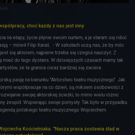
zurek
spółpracy, choć każdy z nas jest inny
ia na etapy, życie płynie swoim nurtem, a ja staram się robić
asją – mówił Filip Karaś. - W szkołach uczą nas, że by móc
jest się aktorem, najpierw trzeba się czegoś nauczyć. Z
się mieć do tego dystans. W dzisiejszych czasach mamy tak
ystów, że ta granica coraz bardziej się zaciera.
ktorską pasję na kierunku "Aktorstwo teatru muzycznego". Jak
tórymi współpracuje na co dzień, są miksem osobowości z
wijanie swojej aktorskiej ścieżki, to mimo wielu różnic
rany zespół. Wspierając swoje pomysły. Tak było w przypadku
 legendą polskiego teatru muzycznego Wojciechem
Wojciecha Kościelniaka. "Nasza praca zostawia ślad w