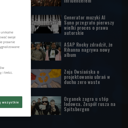
influencerem
Generator muzyki AI
Suno przegrało pierwszy
wielki proces o prawa
autorskie
 unikalne
tować swoje
wie prawnie
A$AP Rocky zdradził, że
sygnalizowane
Rihanna nagrywa nowy
album
lów
Zoja Owsiańska o
i treści,
projektowaniu ubrań w
duchu zero waste
Organek zagra u stóp
ę wszystkie
lodowca. Zespół rusza na
Spitsbergen