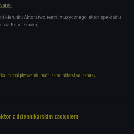
warek
ent kierunku Aktorstwo teatru muzycznego, aktor spektaklu
echa Kościelniaka)
9
rka
michał piwowarek
teatr
aktor
aktorstwo
aktorzy
aktor z dziennikarskim zacięciem