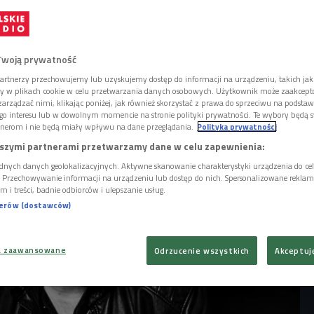
leksandra Zelwerowicza w Warszawie. Po raz
ł przed większą publicznością w wieku
lając się w rolę Pavarottiego. Co dało mu to
o inspiruje go w pracy zawodowej i jakie
Twoją prywatność
stworzyć jako aktor?
artnerzy przechowujemy lub uzyskujemy dostęp do informacji na urządzeniu, takich jak
ory w plikach cookie w celu przetwarzania danych osobowych. Użytkownik może zaakcep
arządzać nimi, klikając poniżej, jak również skorzystać z prawa do sprzeciwu na podsta
go interesu lub w dowolnym momencie na stronie polityki prywatności. Te wybory będą 
nerom i nie będą miały wpływu na dane przeglądania.
Polityka prywatności
szymi partnerami przetwarzamy dane w celu zapewnienia:
dnych danych geolokalizacyjnych. Aktywne skanowanie charakterystyki urządzenia do ce
i. Przechowywanie informacji na urządzeniu lub dostęp do nich. Spersonalizowane reklamy 
m i treści, badnie odbiorców i ulepszanie usług.
nerów (dostawców)
a zaawansowane
Odrzucenie wszystkich
Akceptuj