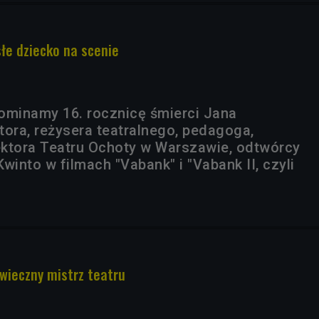
słe dziecko na scenie
ominamy 16. rocznicę śmierci Jana
tora, reżysera teatralnego, pedagoga,
rektora Teatru Ochoty w Warszawie, odtwórcy
winto w filmach "Vabank" i "Vabank II, czyli
owieczny mistrz teatru