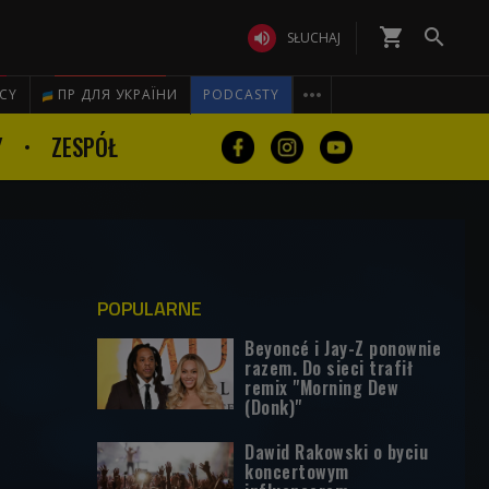
shopping_cart


SŁUCHAJ

ICY
ПР ДЛЯ УКРАЇНИ
PODCASTY
Y
ZESPÓŁ
POPULARNE
Beyoncé i Jay-Z ponownie
razem. Do sieci trafił
remix "Morning Dew
(Donk)"
Dawid Rakowski o byciu
koncertowym