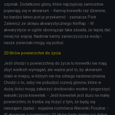
szpinak. Dodatkowo glony, które najczęściej samoistnie
pojawiają się w akwarium. - Karmię krewetki raz dziennie,
bo bardzo łatwo jest je przekarmić - zaznacza Piotr
Zalewicz ze sklepu akwarystycznego KetRap. - W
akwarystyce w ogóle obowiązuje taka zasada, że lepiej dać
mniej niż więcej. Nadmiar karmy zanieczyszcza wodę i
nasze zwierzaki mogą się potruć.
20 litrów powierzchni do życia
Jeśli chodzi o powierzchnię do życia to krewetki nie mają
zbyt wielkich wymagań, ale ważne jest to, by akwarium
stało w miejcu, w którym
nie ma
silnego nasłonecznienia.
Chodzi o to, żeby nie pobudzić rozwój glonów, które w
dużej ilości mogą zaburzyć
środowisko wodne i pogorszyć
warunki życia krewetek. - Jeśli krewetek jest dużo na małej
powierzchni, to trzeba się liczyć z tym, że będą się
nawzajem zjadać - wyjaśnia rozmówca Weroniki Puszkar. -
W akwarium o pojemności 20 litrów będą maiłąy już dobre