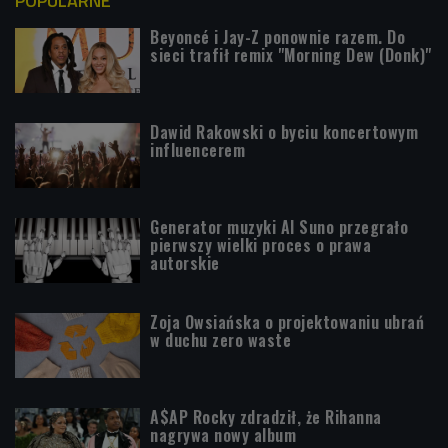
POPULARNE
Beyoncé i Jay-Z ponownie razem. Do
sieci trafił remix "Morning Dew (Donk)"
Dawid Rakowski o byciu koncertowym
influencerem
Generator muzyki AI Suno przegrało
pierwszy wielki proces o prawa
autorskie
Zoja Owsiańska o projektowaniu ubrań
w duchu zero waste
A$AP Rocky zdradził, że Rihanna
nagrywa nowy album