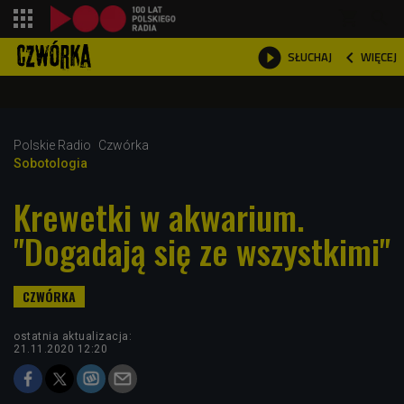
shopping_cart



WIĘCEJ
SŁUCHAJ

Polskie Radio
Czwórka
Sobotologia
Krewetki w akwarium.
"Dogadają się ze wszystkimi"
ostatnia aktualizacja:
21.11.2020 12:20