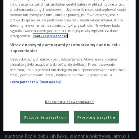
na urządzeniu, takich jak unikalne identyfikatory w plikach cookie w celu
przetwarzania danych osobowych. Użytkownik może zaakceptować swoje
Młode są ciekawsie, starsze ugodowe
wybory lub zarządzać nimi, klikając poniżej, jak również skorzystać z
prawa do sprzeciwu na podstawie prawnie uzasadnionego interesu lub w
Hodowla krewetek nie jest zbyt wymagająca - wystarczy
dowolnym momencie na stronie polityki prywatności. Te wybory będą
sygnalizowane naszym partnerom i nie będą miały wpływu na dane
zdobyć trochę wiedzy i przygotować odpowiednie
przeglądania.
Polityka prywatności
krewetkarium. Jeśli chodzi o samo akwarium, to jedorazowa
Wraz z naszymi partnerami przetwarzamy dane w celu
inwestycja, której koszt zaczyna się od 200 złotych. Do
zapewnienia:
tego podłoże, rośliny i kolejne okazy. Jedynym regularnym
Użycie dokładnych danych geolokalizacyjnych. Aktywne skanowanie
wydatkiem, z którym musimy się liczyć, jest karma.
charakterystyki urządzenia do celów identyfikacji. Przechowywanie
informacji na urządzeniu lub dostęp do nich. Spersonalizowane reklamy i
POSŁUCHAJ
treści, pomiar reklam i treści, badnie odbiorców i ulepszanie usług.
Lista partnerów (dostawców)
Jak zostać domowym hodowcą krewetek?
(Sobotologia/Czwórka)
07:30
Ustawienia zaawansowane
Odrzucenie wszystkich
Akceptuję wszystkie
Podstawą krewetkowej diety są produkty roślinne -
suszone liście dębu lub buku, suszona pokrzywa, jarmuż i