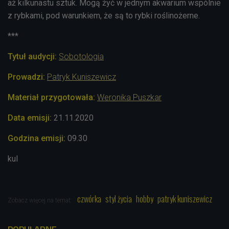
aż kilkunastu sztuk
. Mogą żyć w jednym akwarium wspólnie
z rybkami, pod warunkiem, że są to rybki roślinożerne.
***
Tytuł audycji:
Sobotologia
Prowadzi:
Patryk Kuniszewicz
Materiał przygotowała:
Weronika Puszkar
Data emisji:
21.11.2020
Godzina emisji:
09.30
kul
czwórka
styl życia
hobby
patryk kuniszewicz
Zobacz więcej na temat: