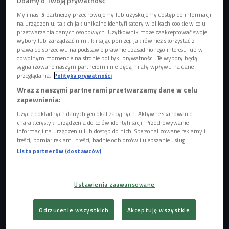
Dbamy o Twoją prywatność
My i nasi
5
partnerzy przechowujemy lub uzyskujemy dostęp do informacji
na urządzeniu, takich jak unikalne identyfikatory w plikach cookie w celu
przetwarzania danych osobowych. Użytkownik może zaakceptować swoje
wybory lub zarządzać nimi, klikając poniżej, jak również skorzystać z
Podobno najlepszy wiek na rozpoczęcie przygody z deskorolką to 5 lat.
Foto:
prawa do sprzeciwu na podstawie prawnie uzasadnionego interesu lub w
fotoliza /shutterstock.com
dowolnym momencie na stronie polityki prywatności. Te wybory będą
sygnalizowane naszym partnerom i nie będą miały wpływu na dane
Najważniejszy trik: lądowanie na desce
przeglądania.
Polityka prywatności
Wraz z naszymi partnerami przetwarzamy dane w celu
Na Igrzyskach Olimpijskich, które odbyły się w Tokio w
zapewnienia:
2021 roku, deskorolka zadebiutowała jako dyscyplina
Użycie dokładnych danych geolokalizacyjnych. Aktywne skanowanie
olimpijska
. Jest jedną z tych, które MKOl zdecydował się
charakterystyki urządzenia do celów identyfikacji. Przechowywanie
dodać do programu w celu przyciągnięcia do zawodów
informacji na urządzeniu lub dostęp do nich. Spersonalizowane reklamy i
treści, pomiar reklam i treści, badnie odbiorców i ulepszanie usług.
młodzieży.
Nowa dyscyplina w rywalizacji pań stała pod
Lista partnerów (dostawców)
znakiem młodości. Nishiya w momencie odbierania
złotego medalu miała dokładnie 13 lat i 330 dni. Srebrna
medalistka, Rayssa Leal - 13 lat i 203 dni
. W momencie, w
Ustawienia zaawansowane
którym Tokio zostało wybrane na gospodarza igrzysk
olimpijskich, obie miały... 6 lat. - Tutaj liczy się zajawka, więc
Odrzucenie wszystkich
Akceptuję wszystkie
niekoniecznie chodzi nam o to, żeby z podopiecznych od