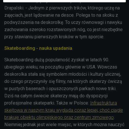
razu zrobić olimpijczyków - śmieje się instruktor Bruno
Drapalski. - Jednym z pierwszych trików, którego uczę na
zajęciach, jest lądowanie na desce. Polega to na skoku z
podwyższenia na deskorolkę. To uczy równowagi i nawyku
zachowania szeroko rozstawionych nóg, co jest niezbędne
przy stawianiu pierwszych kroków w tym sporcie.
Skateboarding - nauka upadania
Skateboarding dużą popularność zyskał w latach 90.
ubiegłego wieku, na początku głównie w USA. Wówczas
deskorolka stała się symbolem młodości i kultury ulicznej,
do czego przyczyniły się filmy, na których skaterzy ćwiczą
w pustych basenach i opuszczonych parkach nowe triki.
Dziś na całym świecie skaterzy mają do dyspozycji
profesjonalne skateparki. Także w Polsce.
Infrastruktura
skejtowa w naszym kraju wygląda coraz lepiej, choć ciągle
brakuje obiektu olimpijskiego oraz centrum zimowego
.
Niemniej jednak jest wiele miejsc, w których można nauczyć