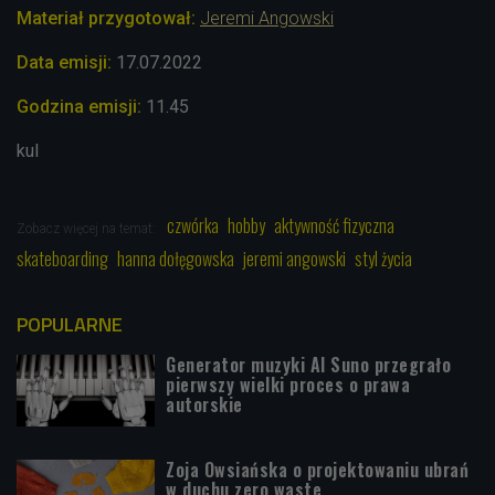
Materiał przygotował:
Jeremi Angowski
Data emisji:
17.07.2022
Godzina emisji:
11.45
kul
czwórka
hobby
aktywność fizyczna
Zobacz więcej na temat:
skateboarding
hanna dołęgowska
jeremi angowski
styl życia
POPULARNE
Generator muzyki AI Suno przegrało
pierwszy wielki proces o prawa
autorskie
Zoja Owsiańska o projektowaniu ubrań
w duchu zero waste