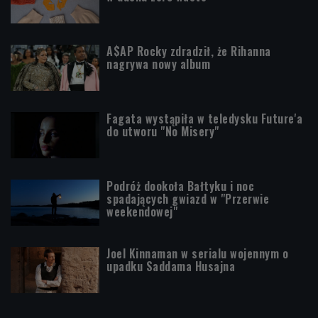
A$AP Rocky zdradził, że Rihanna
nagrywa nowy album
Fagata wystąpiła w teledysku Future'a
do utworu "No Misery"
Podróż dookoła Bałtyku i noc
spadających gwiazd w "Przerwie
weekendowej"
Joel Kinnaman w serialu wojennym o
upadku Saddama Husajna