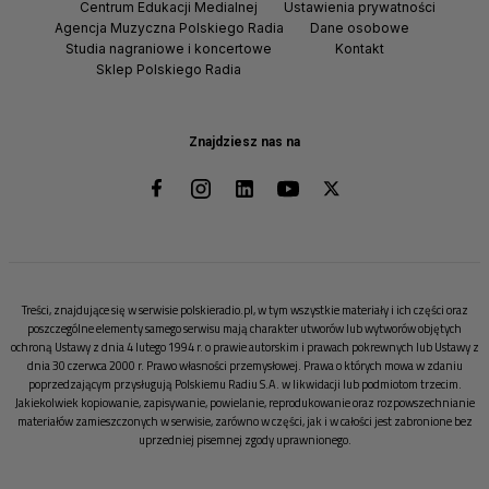
Centrum Edukacji Medialnej
Ustawienia prywatności
Agencja Muzyczna Polskiego Radia
Dane osobowe
Studia nagraniowe i koncertowe
Kontakt
Sklep Polskiego Radia
Znajdziesz nas na
Treści, znajdujące się w serwisie polskieradio.pl, w tym wszystkie materiały i ich części oraz
poszczególne elementy samego serwisu mają charakter utworów lub wytworów objętych
ochroną Ustawy z dnia 4 lutego 1994 r. o prawie autorskim i prawach pokrewnych lub Ustawy z
dnia 30 czerwca 2000 r. Prawo własności przemysłowej. Prawa o których mowa w zdaniu
poprzedzającym przysługują Polskiemu Radiu S.A. w likwidacji lub podmiotom trzecim.
Jakiekolwiek kopiowanie, zapisywanie, powielanie, reprodukowanie oraz rozpowszechnianie
materiałów zamieszczonych w serwisie, zarówno w części, jak i w całości jest zabronione bez
uprzedniej pisemnej zgody uprawnionego.