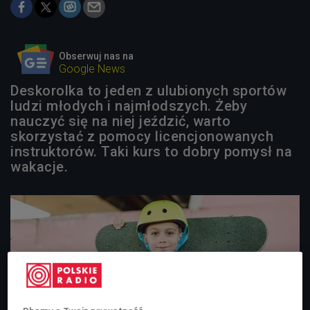
Obserwuj nas na
Google News
Deskorolka to jeden z ulubionych sportów
ludzi młodych i najmłodszych. Żeby
nauczyć się na niej jeździć, warto
skorzystać z pomocy licencjonowanych
instruktorów. Taki kurs to dobry pomysł na
wakacje.