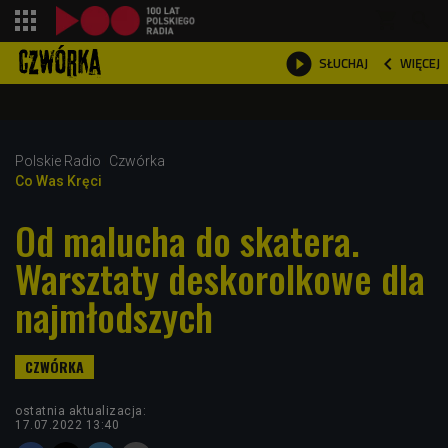
shopping_cart



WIĘCEJ
SŁUCHAJ

Polskie Radio
Czwórka
Co Was Kręci
Od malucha do skatera.
Warsztaty deskorolkowe dla
najmłodszych
ostatnia aktualizacja:
17.07.2022 13:40