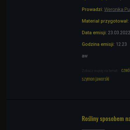
Prowadzi:
Weronika Pu
Materiał przygotował:
Data emisji:
23.03.202
Godzina emisji:
12.23
aw
czwó
Zobacz więcej na temat:
szymon jaworski
Rośliny sposobem na