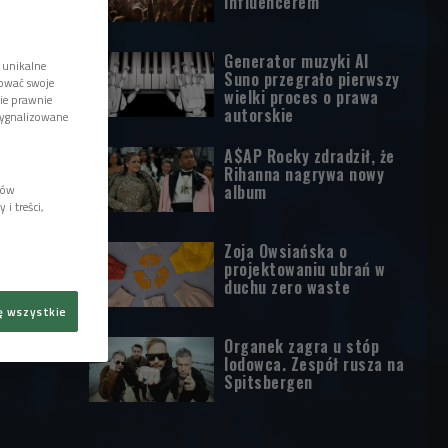
influencerem
Generator muzyki AI
 unikalne
Suno przegrało pierwszy
tować swoje
wielki proces o prawa
wie prawnie
autorskie
sygnalizowane
A$AP Rocky zdradził, że
Rihanna nagrywa nowy
album
lów
i treści,
Zoja Owsiańska o
projektowaniu ubrań w
duchu zero waste
ę wszystkie
Organek zagra u stóp
lodowca. Zespół rusza na
Spitsbergen