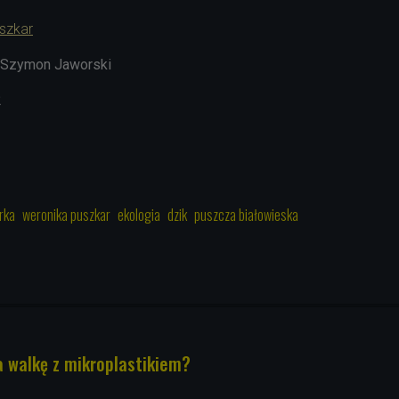
szkar
Szymon Jaworski
2
rka
weronika puszkar
ekologia
dzik
puszcza białowieska
 walkę z mikroplastikiem?