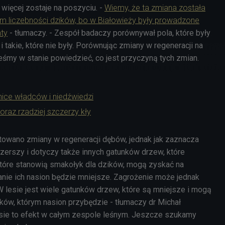
 więcej zostaje na poszyciu. -
Wiemy, że ta zmiana została
liczebności dzików, bo w Białowieży były prowadzone
ty
- tłumaczy. - Zespół badaczy porównywał pola, które były
 takie, które nie były. Porównując zmiany w regeneracji na
eśmy w stanie powiedzieć, co jest przyczyną tych zmian.
nice władców i niedźwiedzi
 coraz rzadziej szczerzy kły
owano zmiany w regeneracji dębów, jednak jak zaznacza
 szerszy i dotyczy także innych gatunków drzew, które
 które stanowią smakołyk dla dzików, mogą zyskać na
nie ich nasion będzie mniejsze. Zagrożenie może jednak
- W lesie jest wiele gatunków drzew, które są mniejsze i mogą
nków, którym nasion przybędzie - tłumaczy dr Michał
sie to efekt w całym zespole leśnym. Jeszcze szukamy