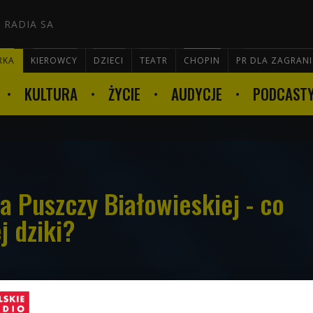
 RADIA SA
RKA
KIEROWCY
DZIECI
TEATR
CHOPIN
PR DLA ZAGRAN
KULTURA
ŻYCIE
AUDYCJE
PODCAST

 Puszczy Białowieskiej - co
j dziki?
nańscy naukowcy, mniejsza populacja