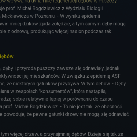
ków wpływa na dynamikę regeneracji dębów w Puszczy
je prof. Michał Bogdziewicz z Wydziału Biologii
 Mickiewicza w Poznaniu. - W wyniku epidemii
świń mniej dzików zjada żołędzie, a tym samym dęby mogą
bie z odnową, produkując więcej nasion podczas tak
.
 dębów
a, dęby i przyroda puszczy zawsze się odnawiały, jednak
 aktywności jej mieszkańców. W związku z epidemią ASF
o, że niektórych gatunków przybywa. W tym dębów. - Dęby
miana w zespołach "konsumentów", która nastąpiła,
adzą sobie relatywnie lepiej w porównaniu do czasu
prof. Michał Bogdziewicz. - To nie jest tak, że obecność
e powoduje, że pewne gatunki drzew nie mogą się odnawiać.
 tym więcej drzew, a przynajmniej dębów. Dzieje się tak za