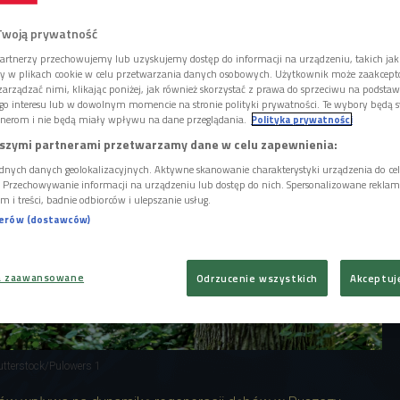
na regenerację puszczy. Sprawdzamy, jak to
Twoją prywatność
artnerzy przechowujemy lub uzyskujemy dostęp do informacji na urządzeniu, takich jak
ory w plikach cookie w celu przetwarzania danych osobowych. Użytkownik może zaakcep
arządzać nimi, klikając poniżej, jak również skorzystać z prawa do sprzeciwu na podsta
go interesu lub w dowolnym momencie na stronie polityki prywatności. Te wybory będą 
nerom i nie będą miały wpływu na dane przeglądania.
Polityka prywatności
szymi partnerami przetwarzamy dane w celu zapewnienia:
dnych danych geolokalizacyjnych. Aktywne skanowanie charakterystyki urządzenia do ce
i. Przechowywanie informacji na urządzeniu lub dostęp do nich. Spersonalizowane reklamy 
m i treści, badnie odbiorców i ulepszanie usług.
nerów (dostawców)
a zaawansowane
Odrzucenie wszystkich
Akceptuj
utterstock/Pulowers 1