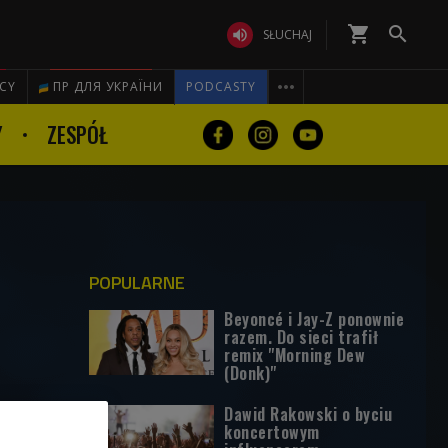
shopping_cart


SŁUCHAJ

ICY
ПР ДЛЯ УКРАЇНИ
PODCASTY
Y
ZESPÓŁ
POPULARNE
Beyoncé i Jay-Z ponownie
razem. Do sieci trafił
remix "Morning Dew
(Donk)"
Dawid Rakowski o byciu
koncertowym