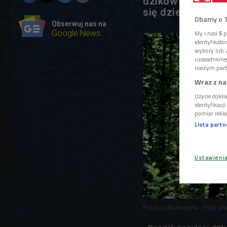
dzików ma wpływ 
się dzieje.
Dbamy o 
Obserwuj nas na
Google News
My i nasi
5
p
identyfikat
wybory lub z
uzasadnione
naszym part
Wraz z na
Użycie dokła
identyfikacj
pomiar rekla
Lista part
Ustawieni
Puszcza Białowieska
Foto: sh