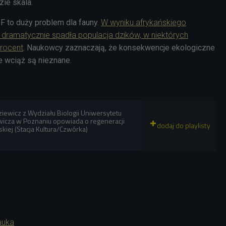
zie skala.
F to duży problem dla fauny.
W wyniku afrykańskiego
dramatycznie spadła populacja dzików, w niektórych
procent
. Naukowcy zaznaczają, że konsekwencje ekologiczne
e wciąż są nieznane.
ziewicz z Wydziału Biologii Uniwersytetu
wicza w Poznaniu opowiada o regeneracji
kiej (Stacja Kultura/Czwórka)
auka