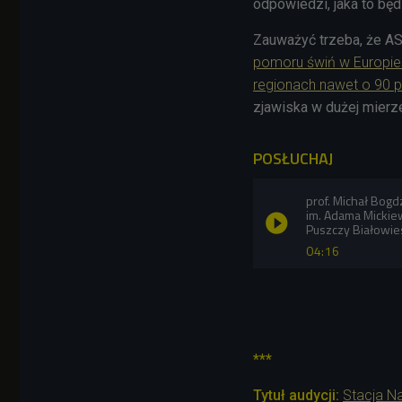
odpowiedzi, jaka to będ
Zauważyć trzeba, że AS
pomoru świń w Europie 
regionach nawet o 90 
zjawiska w dużej mierz
POSŁUCHAJ
prof. Michał Bogd
im. Adama Mickie
Puszczy Białowies
04:16
***
Tytuł audycji:
Stacja N