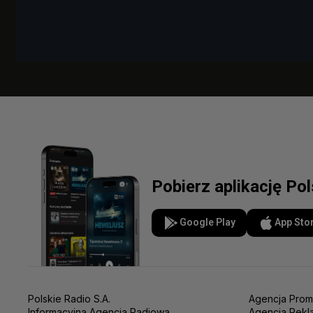
Pobierz aplikację Po
Google Play
App Sto
Polskie Radio S.A.
Agencja Prom
Informacyjna Agencja Radiowa
Agencja Rekl