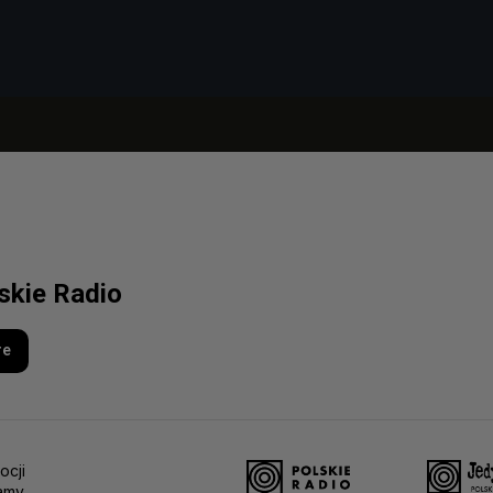
lskie Radio
re
ocji
amy