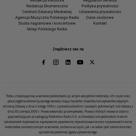
Redakcja Katolicka
Regulamin serwisu
Redakcja Ekumeniczna
Polityka prywatności
Centrum Edukacji Medialnej
Ustawienia prywatności
Agencja Muzyczna Polskiego Radia
Dane osobowe
Studia nagraniowe i koncertowe
Kontakt
Sklep Polskiego Radia
Znajdziesz nas na
Treści, znajdujące się w serwisie polskieradio.pl, w tym wszystkie materiały i ich części oraz
poszczególne elementy samego serwisu mają charakter utworów lub wytworów objętych
ochroną Ustawy z dnia 4 lutego 1994 r. o prawie autorskim i prawach pokrewnych lub Ustawy z
dnia 30 czerwca 2000 r. Prawo własności przemysłowej. Prawa o których mowa w zdaniu
poprzedzającym przysługują Polskiemu Radiu S.A. w likwidacji lub podmiotom trzecim.
Jakiekolwiek kopiowanie, zapisywanie, powielanie, reprodukowanie oraz rozpowszechnianie
materiałów zamieszczonych w serwisie, zarówno w części, jak i w całości jest zabronione bez
uprzedniej pisemnej zgody uprawnionego.