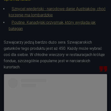
Sznycel wiedeński - narodowe danie Austriaków, choć
korzenie ma lombardzkie
Poutine. Kanadyjski przysmak, który wygląda jak
bałagan
Szwajcarzy jedzą bardzo dużo sera. Szwajcarskich
gatunków tego produktu jest aż 450. Każdy może wybrać
coś dla siebie. W chłodne wieczory w restauracjach króluje
fondue, szczególnie popularne jest w narciarskich
kurortach.