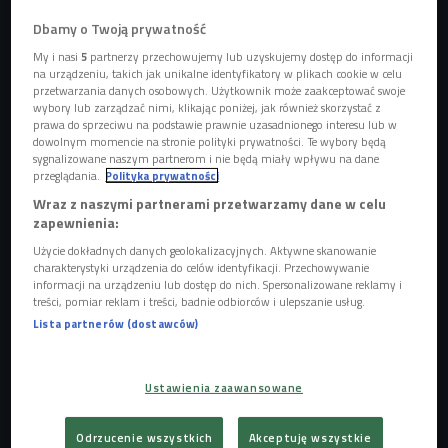
pod dostatkiem, a co bardzo ważne woda w tych jeziorach
Dbamy o Twoją prywatność
ma świetną jakość. Martyna Matwiejuk podkreśla
szwajcarskie umiłowanie do porządku, dbanie o Ziemię,
My i nasi
5
partnerzy przechowujemy lub uzyskujemy dostęp do informacji
na urządzeniu, takich jak unikalne identyfikatory w plikach cookie w celu
segregację śmieci czy pozyskiwanie zielonej energii.
przetwarzania danych osobowych. Użytkownik może zaakceptować swoje
wybory lub zarządzać nimi, klikając poniżej, jak również skorzystać z
prawa do sprzeciwu na podstawie prawnie uzasadnionego interesu lub w
POSŁUCHAJ
dowolnym momencie na stronie polityki prywatności. Te wybory będą
sygnalizowane naszym partnerom i nie będą miały wpływu na dane
Czym zachwyca Szwajcaria? (Czwórka/W poszukiwaniu
przeglądania.
Polityka prywatności
umami)
Wraz z naszymi partnerami przetwarzamy dane w celu
14:32
zapewnienia:
Użycie dokładnych danych geolokalizacyjnych. Aktywne skanowanie
charakterystyki urządzenia do celów identyfikacji. Przechowywanie
informacji na urządzeniu lub dostęp do nich. Spersonalizowane reklamy i
treści, pomiar reklam i treści, badnie odbiorców i ulepszanie usług.
Lista partnerów (dostawców)
Ten alepejski kraj podzielony jest na kantony, które można
porównać do naszych województw. Każdy z kantonów ma
swój język urzędowy, niekiedy tych języków jest więcej niż
Ustawienia zaawansowane
jeden. Szwajcarzy mówią po niemiecku, francusku, włosku i
staroromańsku - ale nie każdy Szwajcar zna wszystkie 4
Odrzucenie wszystkich
Akceptuję wszystkie