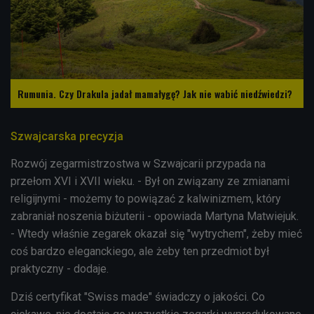
Rumunia. Czy Drakula jadał mamałygę? Jak nie wabić niedźwiedzi?
Szwajcarska precyzja
Rozwój zegarmistrzostwa w Szwajcarii przypada na
przełom XVI i XVII wieku. - Był on związany ze zmianami
religijnymi - możemy to powiązać z kalwinizmem, który
zabraniał noszenia biżuterii - opowiada Martyna Matwiejuk.
- Wtedy właśnie zegarek okazał się "wytrychem", żeby mieć
coś bardzo eleganckiego, ale żeby ten przedmiot był
praktyczny - dodaje.
Dziś certyfikat "Swiss made" świadczy o jakości. Co