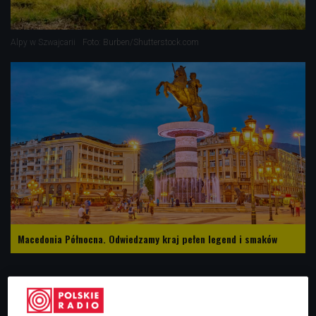
Alpy w Szwajcarii
Foto: Burben/Shutterstock.com
Macedonia Północna. Odwiedzamy kraj pełen legend i smaków
Szwajcarzy uwielbiają aktywnie spędzać wolny czas. Jeśli
nie wybierają się w góry, to jadą nad jeziora, których mają