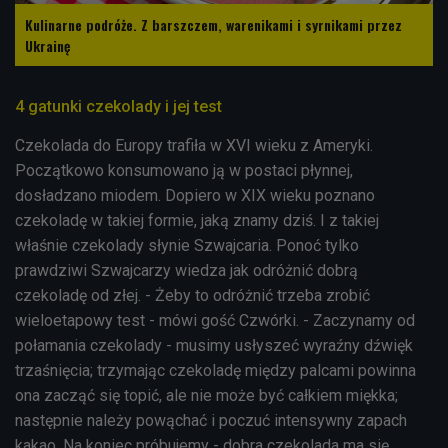
Kulinarne podróże. Z barszczem, warenikami i syrnikami przez
Ukrainę
4 gatunki czekolady i jej test
Czekolada do Europy trafiła w XVI wieku z Ameryki.
Początkowo konsumowano ją w postaci płynnej,
dosładzano miodem. Dopiero w XIX wieku poznano
czekoladę w takiej formie, jaką znamy dziś. I z takiej
właśnie czekolady słynie Szwajcaria. Ponoć tylko
prawdziwi Szwajcarzy wiedza jak odróżnić dobrą
czekoladę od złej. - Żeby to odróżnić trzeba zrobić
wieloetapowy test - mówi gość Czwórki. - Zaczynamy od
połamania czekolady - musimy usłyszeć wyraźny dźwięk
trzaśnięcia; trzymając czekoladę między palcami powinna
ona zacząć się topić, ale nie może być całkiem miękka;
następnie należy powąchać i poczuć intensywny zapach
kakao. Na koniec próbujemy - dobra czekolada ma się