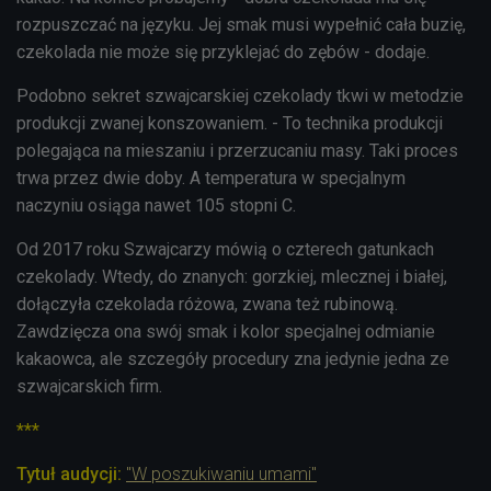
rozpuszczać na języku. Jej smak musi wypełnić cała buzię,
czekolada nie może się przyklejać do zębów - dodaje.
Podobno sekret szwajcarskiej czekolady tkwi w metodzie
produkcji zwanej konszowaniem. - To technika produkcji
polegająca na mieszaniu i przerzucaniu masy. Taki proces
trwa przez dwie doby. A temperatura w specjalnym
naczyniu osiąga nawet 105 stopni C.
Od 2017 roku Szwajcarzy mówią o czterech gatunkach
czekolady. Wtedy, do znanych: gorzkiej, mlecznej i białej,
dołączyła czekolada różowa, zwana też rubinową.
Zawdzięcza ona swój smak i kolor specjalnej odmianie
kakaowca, ale szczegóły procedury zna jedynie jedna ze
szwajcarskich firm.
***
Tytuł audycji:
"W poszukiwaniu umami"