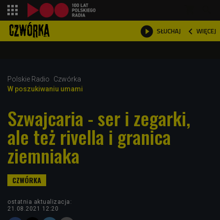
shopping_cart



WIĘCEJ
SŁUCHAJ

Polskie Radio
Czwórka
W poszukiwaniu umami
Szwajcaria - ser i zegarki,
ale też rivella i granica
ziemniaka
ostatnia aktualizacja:
21.08.2021 12:20