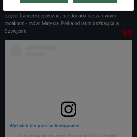
języki. - Może zdarzyć się tak, że Szwajcar z
niemieckojęzycznej części kraju ruszając na wakacje do
części francuskojęzycznej, nie dogada się ze swoim
rodakiem - mówi Marysia, Polka od lat mieszkająca w
Szwajcarii.
Wyświetl ten post na Instagramie.
Post udostępniony przez Switzerland 🇨🇭 (@swiss)