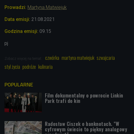
Prowadzi:
Martyna Matwiejuk
Data emisji:
21.08.2021
Godzina emisji:
09.15
pj
czwórka
martyna matwiejuk
szwajcaria
Zobacz więcej na temat:
styl życia
podróże
kulinaria
POPULARNE
Film dokumentalny o powrocie Linkin
Park trafi do kin
Radosław Ciszek o banknotach. "W
cyfrowym świecie to piękny analogowy