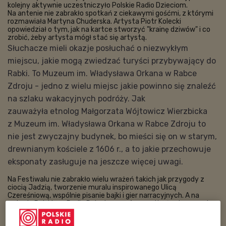
kolejny aktywnie uczestniczyło Polskie Radio Dzieciom.
Na antenie nie zabrakło spotkań z ciekawymi gośćmi, z którymi
rozmawiała Martyna Chuderska.
Artysta Piotr Kolecki
opowiedział o tym, jak na kartce stworzyć "krainę dziwów" i co
zrobić, żeby artysta mógł stać się artystą.
Słuchacze mieli okazje posłuchać o niezwykłym
miejscu, jakie mogą zwiedzać turyści przybywający do
Rabki. To Muzeum im. Władysława Orkana w Rabce
Zdroju - jedno z wielu miejsc jakie powinno się znaleźć
na szlaku wakacyjnych podróży. Jak
zauważyła
etnolog Małgorzata Wójtowicz Wierzbicka
z
Muzeum im. Władysława Orkana w Rabce Zdroju to
nie jest zwyczajny budynek, bo mieści się on w starym,
drewnianym kościele z 1606 r., a to jakie przechowuje
eksponaty zasługuje na jeszcze więcej uwagi.
Na Festiwalu nie zabrakło wielu wrażeń takich jak przygody z
ciocią Jadzią, tworzenie muralu inspirowanego Ulicą
Czereśniową, wspólnie pisanie bajki i gier narracyjnych. A na
antenie Polskiego Radia Dzieciom oprócz spotkań z dorosłymi
uczestnikami Festiwalu pojawili się również młodzi artyści i
obserwatorzy wydarzenia.