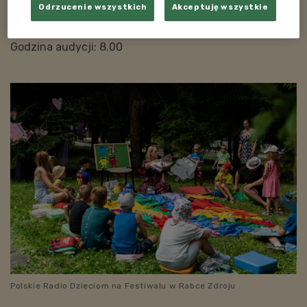
Odrzucenie wszystkich
Akceptuję wszystkie
Zdroju, artysta Piotr Kolecki
Data emisji: 19.07.2024
Godzina audycji: 8.00
Polskie Radio Dzieciom na Festiwalu w Rabce Zdroju