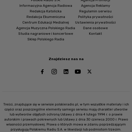
Polskie Radio S.A.
Agencja Promocji
Informacyjna Agencja Radiowa
Agencja Reklamy
Redakcja Katolicka
Regulamin serwisu
Redakcja Ekumeniczna
Polityka prywatności
Centrum Edukacji Medialnej
Ustawienia prywatności
Agencja Muzyczna Polskiego Radia
Dane osobowe
Studia nagraniowe i koncertowe
Kontakt
Sklep Polskiego Radia
Znajdziesz nas na
Treści, znajdujące się w serwisie polskieradio.pl, w tym wszystkie materiały i ich
części oraz poszczególne elementy samego serwisu mają charakter utworów
lub wytworów objętych ochroną Ustawy z dnia 4 lutego 1994 r. o prawie
autorskim i prawach pokrewnych lub Ustawy z dnia 30 czerwca 2000 r. Prawo
własności przemysłowej. Prawa o których mowa w zdaniu poprzedzającym
przysługują Polskiemu Radiu S.A. w likwidacji lub podmiotom trzecim.