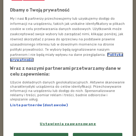
A więcej na ten temat można posłuchać w zapisie
audycji:
Dbamy o Twoją prywatność
My i nasi
5
partnerzy przechowujemy lub uzyskujemy dostęp do
informacji na urządzeniu, takich jak unikalne identyfikatory w plikach
POSŁUCHAJ
cookie w celu przetwarzania danych osobowych. Użytkownik może
zaakceptować swoje wybory lub zarządzać nimi, klikając poniżej, jak
Polskie Radio Dzieciom na Festiwalu w Rabce
również skorzystać z prawa do sprzeciwu na podstawie prawnie
Zdroju
uzasadnionego interesu lub w dowolnym momencie na stronie
118:08
polityki prywatności. Te wybory będą sygnalizowane naszym
partnerom i nie będą miały wpływu na dane przeglądania.
Polityka
prywatności
Wraz z naszymi partnerami przetwarzamy dane w
celu zapewnienia:
Użycie dokładnych danych geolokalizacyjnych. Aktywne skanowanie
charakterystyki urządzenia do celów identyfikacji. Przechowywanie
informacji na urządzeniu lub dostęp do nich. Spersonalizowane
reklamy i treści, pomiar reklam i treści, badnie odbiorców i
ulepszanie usług.
Audycja:
Poranek w Polskim Radiu Dzieciom
Lista partnerów (dostawców)
Prowadzi:
Martyna Chuderska
Ustawienia zaawansowane
Gość: etnolog Małgorzata Wójtowicz Wierzbicka
z
Muzeum im. Władysława Orkana w Rabce