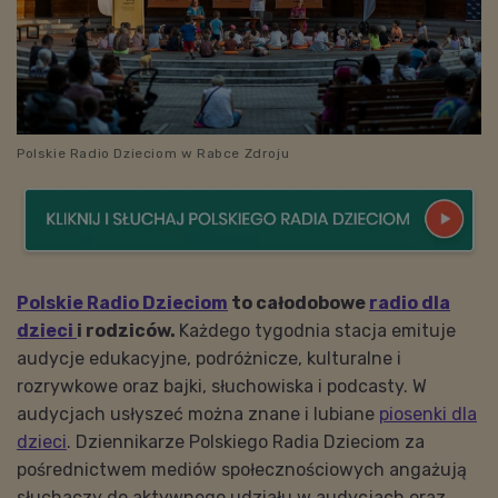
Polskie Radio Dzieciom w Rabce Zdroju
Polskie Radio Dzieciom
to całodobowe
radio dla
dzieci
i rodziców.
Każdego tygodnia stacja emituje
audycje edukacyjne, podróżnicze, kulturalne i
rozrywkowe oraz bajki, słuchowiska i podcasty. W
audycjach usłyszeć można znane i lubiane
piosenki dla
dzieci
. Dziennikarze Polskiego Radia Dzieciom za
pośrednictwem mediów społecznościowych angażują
słuchaczy do aktywnego udziału w audycjach oraz