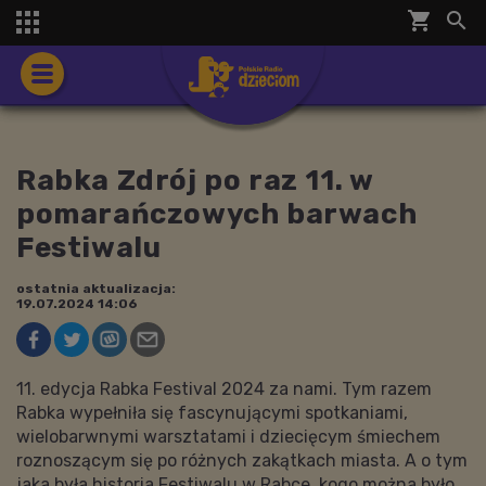
shopping_cart


Rabka Zdrój po raz 11. w
pomarańczowych barwach
Festiwalu
ostatnia aktualizacja:
19.07.2024 14:06
11. edycja Rabka Festival 2024 za nami. Tym razem
Rabka wypełniła się fascynującymi spotkaniami,
wielobarwnymi warsztatami i dziecięcym śmiechem
roznoszącym się po różnych zakątkach miasta. A o tym
jaka była historia Festiwalu w Rabce, kogo można było