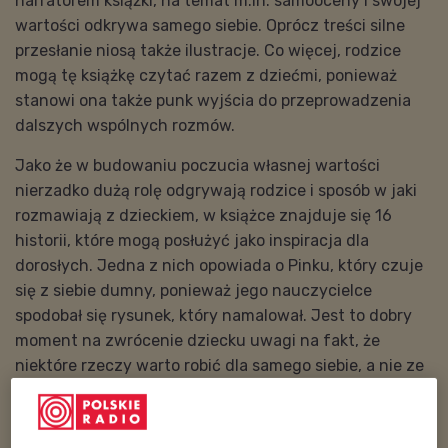
narratorem książki, na temat m.in. samooceny i swojej
wartości odkrywa samego siebie. Oprócz treści silne
przesłanie niosą także ilustracje. Co więcej, rodzice
mogą tę książkę czytać razem z dziećmi, ponieważ
stanowi ona także punk wyjścia do przeprowadzenia
dalszych wspólnych rozmów.
Jako że w budowaniu poczucia własnej wartości
nierzadko dużą rolę odgrywają rodzice i sposób w jaki
rozmawiają z dzieckiem, w książce znajduje się 16
historii, które mogą posłużyć jako inspiracja dla
dorosłych. Jedna z nich opowiada o Pinku, który czuje
się z siebie dumny, ponieważ jego nauczycielce
spodobał się rysunek, który namalował. Jest to dobry
moment na zwrócenie dziecku uwagi na fakt, że
niektóre rzeczy warto robić dla samego siebie, a nie ze
względu na chęć bycia docenionym przez innych.
Kiedy chwali się dzieci, korzystnie jest także odnieść
się do ich danej umiejętności lub kompetencji.