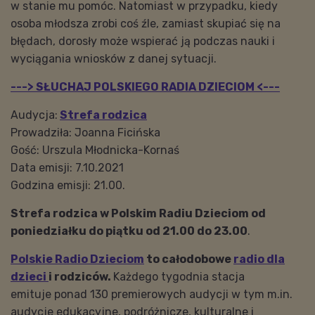
w stanie mu pomóc. Natomiast w przypadku, kiedy
osoba młodsza zrobi coś źle, zamiast skupiać się na
błędach, dorosły może wspierać ją podczas nauki i
wyciągania wniosków z danej sytuacji.
---> SŁUCHAJ POLSKIEGO RADIA DZIECIOM <---
Audycja:
Strefa rodzica
Prowadziła: Joanna Ficińska
Gość:
Urszula Młodnicka-Kornaś
Data emisji: 7.10.2021
Godzina emisji: 21.00.
Strefa rodzica w Polskim Radiu Dzieciom od
poniedziałku do piątku od 21.00 do 23.00
.
Polskie Radio Dzieciom
to całodobowe
radio dla
dzieci
i rodziców.
Każdego tygodnia stacja
emituje ponad 130 premierowych audycji w tym m.in.
audycje edukacyjne, podróżnicze, kulturalne i