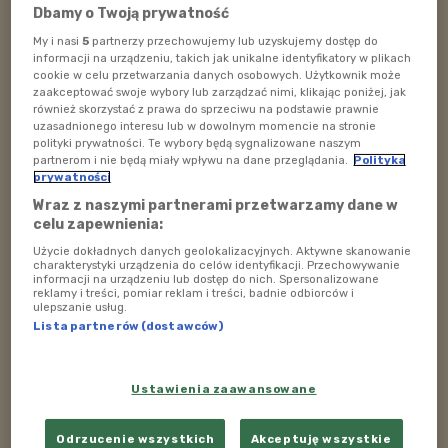
Dbamy o Twoją prywatność
POSŁUCHAJ
My i nasi
5
partnerzy przechowujemy lub uzyskujemy dostęp do
informacji na urządzeniu, takich jak unikalne identyfikatory w plikach
Strefa Rodzica 7 października godz. 21:00
cookie w celu przetwarzania danych osobowych. Użytkownik może
zaakceptować swoje wybory lub zarządzać nimi, klikając poniżej, jak
59:24
również skorzystać z prawa do sprzeciwu na podstawie prawnie
uzasadnionego interesu lub w dowolnym momencie na stronie
polityki prywatności. Te wybory będą sygnalizowane naszym
partnerom i nie będą miały wpływu na dane przeglądania.
Polityka
prywatności
Często mówi się, że w obecnych czasach ludzie mają
Wraz z naszymi partnerami przetwarzamy dane w
niską samoocenę z powodu mediów
celu zapewnienia:
społecznościowych, które mogą doprowadzać np. do
Użycie dokładnych danych geolokalizacyjnych. Aktywne skanowanie
charakterystyki urządzenia do celów identyfikacji. Przechowywanie
depresji. Co więcej, czasami nasze samopoczucie jest
informacji na urządzeniu lub dostęp do nich. Spersonalizowane
reklamy i treści, pomiar reklam i treści, badnie odbiorców i
zależne m.in. od ilości komentarzy czy lajków
ulepszanie usług.
zdobytych pod dodanym zdjęciem. Niemniej jednak,
Lista partnerów (dostawców)
pojęcie pewności siebie odnosi się do nabytych
kompetencji w ciągu życia, natomiast poczucie własnej
Ustawienia zaawansowane
wartości oznacza sposób w jaki postrzegamy siebie
niezależnie od umiejętności.
Odrzucenie wszystkich
Akceptuję wszystkie