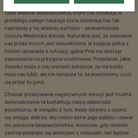
– Rodzimy się z wysokim poczuciem własnej wartości,
tylko właśnie doświadczenia, które nas dotykają w
przebiegu całego naszego życia odzierają nas tak
naprawdę z tej własnej wartości – skomentowała
Urszula Młodnicka-Kornaś. Naturalne jest, że ocenianie
nas przez innych jest nieuniknione. W książce jedna z
historii opowiada o sytuacji, gdzie Pink nie dostaje
zaproszenia na przyjęcie urodzinowe. Przesłanie, jakie
dziecko może z niej wynieść pokazuje, że nie każdy
musi nas lubić, ale nie oznacza to, że powinniśmy czuć
się przez to gorsi.
Chociaż przeżywanie negatywnych emocji jest trudne,
doświadczenia te kształtują naszą odporność
psychiczną. W związku z tym, kiedy dziecko z czymś
się zmaga, dobrze, aby rodzic był w jego pobliżu i dawał
mu poczucie bezpieczeństwa. Wówczas, gdy dziecko
zechce podzielić się emocjami z rodzicem, ten będzie