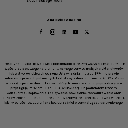
Sklep Polskiego Radia
Znajdziesz nas na
Treści, znajdujące się w serwisie polskieradio.pl, w tym wszystkie materiały i ich
części oraz poszczególne elementy samego serwisu mają charakter utworów
lub wytworów objętych ochroną Ustawy z dnia 4 lutego 1994 r. o prawie
autorskim i prawach pokrewnych lub Ustawy z dnia 30 czerwca 2000 r. Prawo
własności przemysłowej. Prawa o których mowa w zdaniu poprzedzającym
przysługują Polskiemu Radiu S.A. w likwidacji lub podmiotom trzecim.
Jakiekolwiek kopiowanie, zapisywanie, powielanie, reprodukowanie oraz
rozpowszechnianie materiałów zamieszczonych w serwisie, zarówno w części,
jak i w całości jest zabronione bez uprzedniej pisemnej zgody uprawnionego.