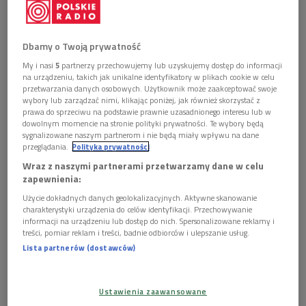
- zewnątrzwydzielnicze – produkuje ona jeden z soków
trawiennych, sok trzustkowy, wydzielany do dwunastnicy,
Dbamy o Twoją prywatność
zawierający enzymy trawienne,
My i nasi
5
partnerzy przechowujemy lub uzyskujemy dostęp do informacji
- wewnątrzwydzielnicze – do krwi wydzielane są hormony,
na urządzeniu, takich jak unikalne identyfikatory w plikach cookie w celu
przetwarzania danych osobowych. Użytkownik może zaakceptować swoje
najważniejsze z nich to insulina i glukagon.
wybory lub zarządzać nimi, klikając poniżej, jak również skorzystać z
prawa do sprzeciwu na podstawie prawnie uzasadnionego interesu lub w
Rak trzustki jest nowotworem niebezpiecznym i trudnym do
dowolnym momencie na stronie polityki prywatności. Te wybory będą
sygnalizowane naszym partnerom i nie będą miały wpływu na dane
wykrycia we wczesnym stadium. Często jest zbyt późno na
przeglądania.
Polityka prywatności
całkowite wyleczenie chorego, bo choroba postępuje bardzo
Wraz z naszymi partnerami przetwarzamy dane w celu
szybko. Niestety należy on także do tych nowotworów, które
zapewnienia:
najczęściej powodują zgony.
Użycie dokładnych danych geolokalizacyjnych. Aktywne skanowanie
charakterystyki urządzenia do celów identyfikacji. Przechowywanie
Mało wiemy o jego przyczynach – są to najczęściej mutacje
informacji na urządzeniu lub dostęp do nich. Spersonalizowane reklamy i
treści, pomiar reklam i treści, badnie odbiorców i ulepszanie usług.
komórkowe. Około 10% zachorowań ma podłoże genetyczne,
Lista partnerów (dostawców)
pozostałe wynikają z przyczyn środowiskowych oraz
prowadzonego stylu życia. Częściej chorują także osoby
cierpiące na przewlekłe zapalenie trzustki, nadużywające
Ustawienia zaawansowane
alkoholu czy palące tytoń. Innymi czynnikami zwiększającymi