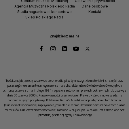
Centrum Edukacji Medialnej
Ustawienia prywatności
Agencja Muzyczna Polskiego Radia
Dane osobowe
Studia nagraniowe i koncertowe
Kontakt
Sklep Polskiego Radia
Znajdziesz nas na
Treści, znajdujące się w serwisie polskieradio.pl, w tym wszystkie materiały i ich części oraz
poszczególne elementy samego serwisu mają charakter utworów lub wytworów objętych
ochroną Ustawy z dnia 4 lutego 1994 r. o prawie autorskim i prawach pokrewnych lub Ustawy z
dnia 30 czerwca 2000 r. Prawo własności przemysłowej. Prawa o których mowa w zdaniu
poprzedzającym przysługują Polskiemu Radiu S.A. w likwidacji lub podmiotom trzecim.
Jakiekolwiek kopiowanie, zapisywanie, powielanie, reprodukowanie oraz rozpowszechnianie
materiałów zamieszczonych w serwisie, zarówno w części, jak i w całości jest zabronione bez
uprzedniej pisemnej zgody uprawnionego.