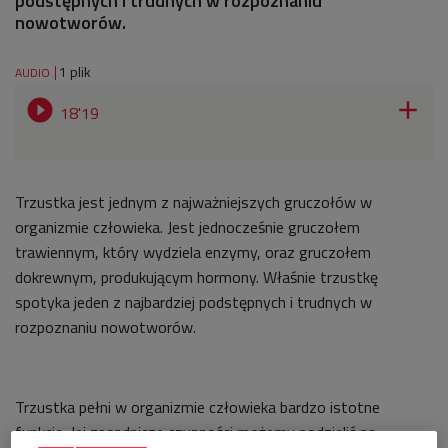
podstępnych i trudnych w rozpoznaniu
nowotworów.
1 plik
AUDIO


18'19
Trzustka jest jednym z najważniejszych gruczołów w
organizmie człowieka. Jest jednocześnie gruczołem
trawiennym, który wydziela enzymy, oraz gruczołem
dokrewnym, produkującym hormony. Właśnie trzustkę
spotyka jeden z najbardziej podstępnych i trudnych w
rozpoznaniu nowotworów.
Trzustka pełni w organizmie człowieka bardzo istotne
funkcje. Jej zasadnicze czynności możemy podzielić na: