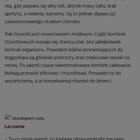
niej, gdy pojawia się silny ból, ubytek masy ciała, brak
apetytu, a niekiedy wymioty. Są to jednak objawy już
zaawansowanego stadium choroby.
Rak trzustki jest nowotworem złośliwym. Część komórek
trzustkowych rozwija się chaotycznie, bez jakiejkolwiek
kontroli organizmu. Powodem bólów promieniujących do
kręgosłupa są głównie przerzuty oraz miejscowe nacieki na
nerwy. Po jakimś czasie niekontrolowane komórki całkowicie
blokują przewód żółciowy i trzustkowy. Prowadzi to do
wycieńczenia, a w konsekwencji również do śmierci.
stockxpert.com.
Leczenie
- To co może pomóc to badania ultrasonograficzne jamy