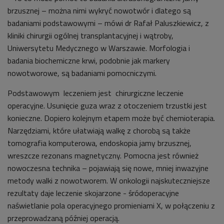
brzusznej – można nimi wykryć nowotwór i dlatego są
badaniami podstawowymi – mówi dr Rafał Paluszkiewicz, z
kliniki chirurgii ogólnej transplantacyjnej i wątroby,
Uniwersytetu Medycznego w Warszawie. Morfologia i
badania biochemiczne krwi, podobnie jak markery
nowotworowe, są badaniami pomocniczymi.
Podstawowym leczeniem jest chirurgiczne leczenie
operacyjne. Usunięcie guza wraz z otoczeniem trzustki jest
konieczne. Dopiero kolejnym etapem może być chemioterapia.
Narzędziami, które ułatwiają walkę z chorobą są także
tomografia komputerowa, endoskopia jamy brzusznej,
wreszcze rezonans magnetyczny. Pomocna jest również
nowoczesna technika – pojawiają się nowe, mniej inwazyjne
metody walki z nowotworem. W onkologii najskuteczniejsze
rezultaty daje leczenie skojarzone - śródoperacyjne
naświetlanie pola operacyjnego promieniami X, w połączeniu z
przeprowadzaną później operacją.