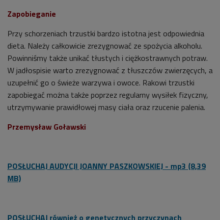
Zapobieganie
Przy schorzeniach trzustki bardzo istotna jest odpowiednia
dieta. Należy całkowicie zrezygnować ze spożycia alkoholu.
Powinniśmy także unikać tłustych i ciężkostrawnych potraw.
W jadłospisie warto zrezygnować z tłuszczów zwierzęcych, a
uzupełnić go o świeże warzywa i owoce. Rakowi trzustki
zapobiegać można także poprzez regularny wysiłek fizyczny,
utrzymywanie prawidłowej masy ciała oraz rzucenie palenia.
Przemysław Goławski
POSŁUCHAJ AUDYCJI JOANNY PASZKOWSKIEJ - mp3 (8,39
MB)
POSŁUCHAJ również o genetycznych przyczynach