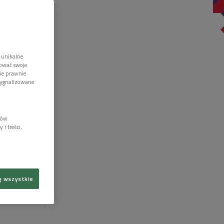
 unikalne
tować swoje
wie prawnie
sygnalizowane
lów
i treści,
ę wszystkie