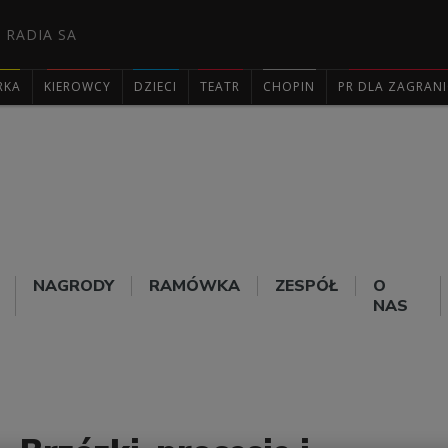
 RADIA SA
RKA
KIEROWCY
DZIECI
TEATR
CHOPIN
PR DLA ZAGRAN

NAGRODY
RAMÓWKA
ZESPÓŁ
O
NAS