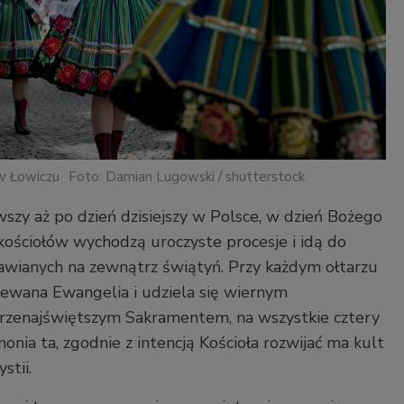
 w Łowiczu
Foto: Damian Lugowski / shutterstock
zy aż po dzień dzisiejszy w Polsce, w dzień Bożego
 kościołów wychodzą uroczyste procesje i idą do
tawianych na zewnątrz świątyń. Przy każdym ołtarzu
piewana Ewangelia i udziela się wiernym
rzenajświętszym Sakramentem, na wszystkie cztery
onia ta, zgodnie z intencją Kościoła rozwijać ma kult
stii.