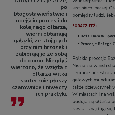
Dotychczas jeszcze,
W interpretacji lud
po
jest nieco inaczej. O
błogosławieństwie i
pomiędzy ludzi, żeby
odejściu procesji do
ZOBACZ TEŻ:
kolejnego ołtarza,
wierni obłamują
Boże Ciało w Spyc
gałązki, ze stojących
Procesje Bożego Ci
przy nim brzózek i
zabierają je ze sobą
Polskie procesje Boż
do domu. Niegdyś
Niesie się w nich ch
wierzono, że wzięta z
Tłumnie uczestniczą 
ołtarza witka
skutecznie płoszy
galowych mundurach 
czarownice i niweczy
także dziewczynek w
ich praktyki.
W miastach i na wsi,
buduje się ołtarze 
zawsze znajdują się