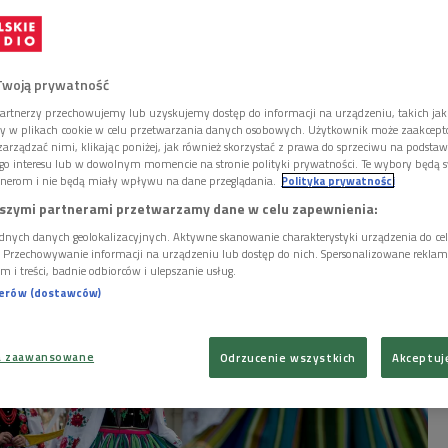
. Brzózki, procesje i
e
Twoją prywatność
artnerzy przechowujemy lub uzyskujemy dostęp do informacji na urządzeniu, takich jak
my" etnografka Barbara Ogrodowska sięga do
ory w plikach cookie w celu przetwarzania danych osobowych. Użytkownik może zaakcep
i obchodów Boże Ciała, w których ma ono dużo
arządzać nimi, klikając poniżej, jak również skorzystać z prawa do sprzeciwu na podsta
niż tylko uroczysta procesja. Jakie?
go interesu lub w dowolnym momencie na stronie polityki prywatności. Te wybory będą 
nerom i nie będą miały wpływu na dane przeglądania.
Polityka prywatności
szymi partnerami przetwarzamy dane w celu zapewnienia:
dnych danych geolokalizacyjnych. Aktywne skanowanie charakterystyki urządzenia do ce
i. Przechowywanie informacji na urządzeniu lub dostęp do nich. Spersonalizowane reklamy 
m i treści, badnie odbiorców i ulepszanie usług.
nerów (dostawców)
a zaawansowane
Odrzucenie wszystkich
Akceptuj