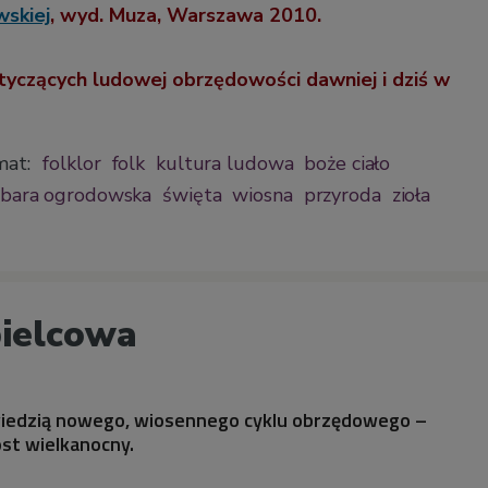
skiej
, wyd. Muza, Warszawa 2010.
yczących ludowej obrzędowości dawniej i dziś w
mat:
folklor
folk
kultura ludowa
boże ciało
rbara ogrodowska
święta
wiosna
przyroda
zioła
ielcowa
wiedzią nowego, wiosennego cyklu obrzędowego –
st wielkanocny.