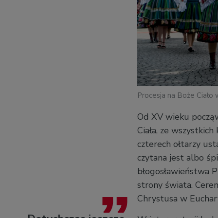
Procesja na Boże Ciało
Od XV wieku począws
Ciała, ze wszystkich
czterech ołtarzy us
czytana jest albo ś
błogosławieństwa P
strony świata. Cerem
Chrystusa w Euchary