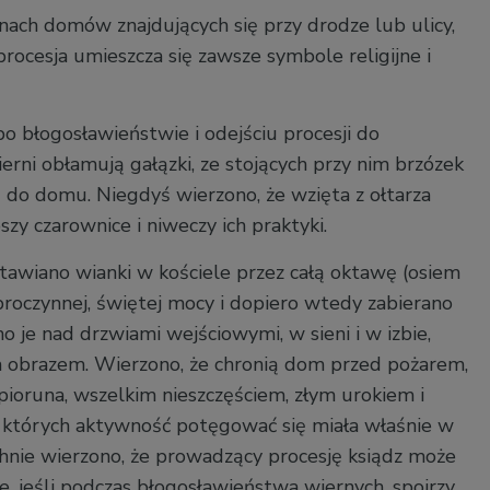
nach domów znajdujących się przy drodze lub ulicy,
rocesja umieszcza się zawsze symbole religijne i
po błogosławieństwie i odejściu procesji do
ierni obłamują gałązki, ze stojących przy nim brzózek
bą do domu. Niegdyś wierzono, że wzięta z ołtarza
szy czarownice i niweczy ich praktyki.
tawiano wianki w kościele przez całą oktawę (osiem
broczynnej, świętej mocy i dopiero wtedy zabierano
 je nad drzwiami wejściowymi, w sieni i w izbie,
 obrazem. Wierzono, że chronią dom przed pożarem,
pioruna, wszelkim nieszczęściem, złym urokiem i
 których aktywność potęgować się miała właśnie w
hnie wierzono, że prowadzący procesję ksiądz może
e, jeśli podczas błogosławieństwa wiernych, spojrzy