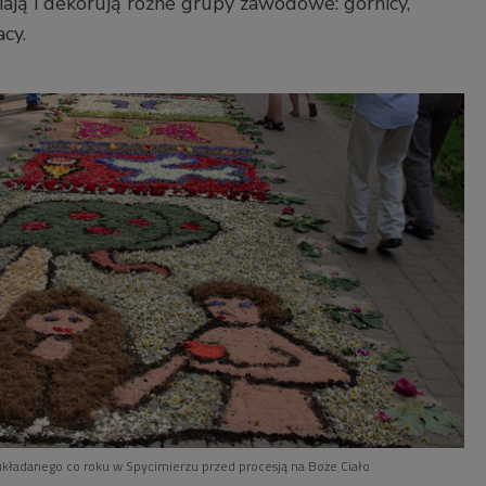
ją i dekorują różne grupy zawodowe: górnicy,
acy.
kładanego co roku w Spycimierzu przed procesją na Boże Ciało