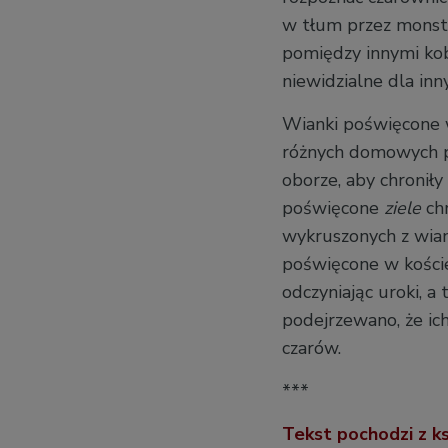
w tłum przez monstr
pomiędzy innymi kobi
niewidzialne dla inn
Wianki poświęcone 
różnych domowych p
oborze, aby chroniły
poświęcone
ziele
ch
wykruszonych z wiank
poświęcone w koście
odczyniając uroki, a 
podejrzewano, że ich
czarów.
***
Tekst pochodzi z ks