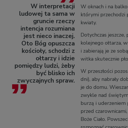
W interpretacji
W oknach i na balko
ludowej ta sama w
którymi przechodzi p
gruncie rzeczy
kwiaty.
intencja rozumiana
Dotychczas jeszcze, 
jest nieco inaczej.
Oto Bóg opuszcza
kolejnego ołtarza, w
kościoły, schodzi z
i zabierają je ze so
ołtarzy i idzie
witka skutecznie pło
pomiędzy ludzi, żeby
W przeszłości pozos
być blisko ich
dni), aby nabrały do
zwyczajnych spraw.
je do domu. Wieszano
zwykle nad świętym
burzą i uderzeniem 
przed czarownicami,
Boże Ciało. Powszec
rozpoznać czarownic