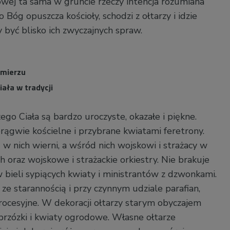
owej ta sama w gruncie rzeczy intencja rozumiana
to Bóg opuszcza kościoły, schodzi z ołtarzy i idzie
 być blisko ich zwyczajnych spraw.
imierzu
ała w tradycji
ego Ciała są bardzo uroczyste, okazałe i piękne.
orągwie kościelne i przybrane kwiatami feretrony.
w nich wierni, a wśród nich wojskowi i strażacy w
oraz wojskowe i strażackie orkiestry. Nie brakuje
 bieli sypiących kwiaty i ministrantów z dzwonkami.
 ze starannością i przy czynnym udziale parafian,
procesyjne. W dekoracji ołtarzy starym obyczajem
 brzózki i kwiaty ogrodowe. Własne ołtarze