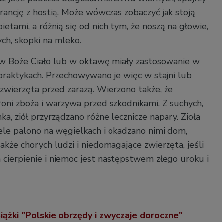
ancję z hostią. Może wówczas zobaczyć jak stoją
etami, a różnią się od nich tym, że noszą na głowie,
ych, skopki na mleko.
w Boże Ciało lub w oktawę miały zastosowanie w
raktykach. Przechowywano je więc w stajni lub
 zwierzęta przed zarazą. Wierzono także, że
roni zboża i warzywa przed szkodnikami. Z suchych,
a, ziół przyrządzano różne lecznicze napary. Zioła
le palono na węgielkach i okadzano nimi dom,
także chorych ludzi i niedomagające zwierzęta, jeśli
 cierpienie i niemoc jest następstwem złego uroku i
iążki "Polskie obrzędy i zwyczaje doroczne"