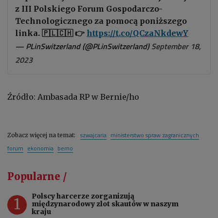
z III Polskiego Forum Gospodarczo-
Technologicznego za pomocą poniższego
linka. 🇵🇱🇨🇭 👉
https://t.co/QCzaNkdewY
— PLinSwitzerland (@PLinSwitzerland)
September 18,
2023
Źródło: Ambasada RP w Bernie/ho
szwajcaria
ministerstwo spraw zagranicznych
Zobacz więcej na temat:
forum
ekonomia
berno
Popularne /
Polscy harcerze zorganizują
1
międzynarodowy zlot skautów w naszym
kraju