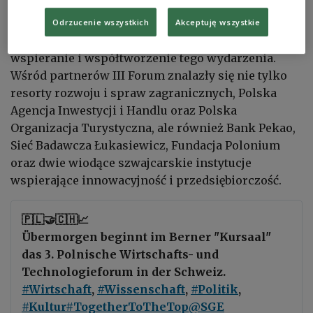
nie tylko rosnąca systematycznie liczba jego
uczestników, ale również ogromne
Odrzucenie wszystkich
Akceptuję wszystkie
zainteresowanie zaangażowaniem się we
wspieranie i współtworzenie tego wydarzenia.
Wśród partnerów III Forum znalazły się nie tylko
resorty rozwoju i spraw zagranicznych, Polska
Agencja Inwestycji i Handlu oraz Polska
Organizacja Turystyczna, ale również Bank Pekao,
Sieć Badawcza Łukasiewicz, Fundacja Polonium
oraz dwie wiodące szwajcarskie instytucje
wspierające innowacyjność i przedsiębiorczość.
🇵🇱🤝🇨🇭📈
Übermorgen beginnt im Berner "Kursaal"
das 3. Polnische Wirtschafts- und
Technologieforum in der Schweiz.
#Wirtschaft
,
#Wissenschaft
,
#Politik
,
#Kultur
#TogetherToTheTop
@SGE