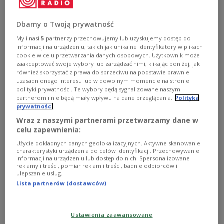
Ambasador RP Iwona Kozłowska
Foto: Thomas Meier/Blick
W tym roku w Bernie spotka się niemal 300
Dbamy o Twoją prywatność
przedstawicieli kręgów gospodarczych,
My i nasi
5
partnerzy przechowujemy lub uzyskujemy dostęp do
naukowych, administracji publicznej i świata
informacji na urządzeniu, takich jak unikalne identyfikatory w plikach
cookie w celu przetwarzania danych osobowych. Użytkownik może
kultury, aby nawiązywać cenne kontakty, a także
zaakceptować swoje wybory lub zarządzać nimi, klikając poniżej, jak
inicjować nowe wspólne projekty. Podobnie jak
również skorzystać z prawa do sprzeciwu na podstawie prawnie
uzasadnionego interesu lub w dowolnym momencie na stronie
przed rokiem, cały drugi dzień Forum poświęcony
polityki prywatności. Te wybory będą sygnalizowane naszym
będzie współpracy w najbardziej innowacyjnych i
partnerom i nie będą miały wpływu na dane przeglądania.
Polityka
prywatności
zaawansowanych technicznie obszarach.
Wraz z naszymi partnerami przetwarzamy dane w
Przedmiotem dyskusji będą też m.in. wyzwania dla
celu zapewnienia:
polsko-szwajcarskiej współpracy, potencjał
Użycie dokładnych danych geolokalizacyjnych. Aktywne skanowanie
sektora budowlanego czy wykorzystanie środków
charakterystyki urządzenia do celów identyfikacji. Przechowywanie
informacji na urządzeniu lub dostęp do nich. Spersonalizowane
przekazywanych przez Szwajcarię w ramach tzw.
reklamy i treści, pomiar reklam i treści, badnie odbiorców i
Swiss contribution.
ulepszanie usług.
Lista partnerów (dostawców)
O sukcesie Polskiego Forum Gospodarczo-
Technologicznego w Szwajcarii świadczyć może
Ustawienia zaawansowane