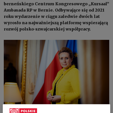
berneńskiego Centrum Kongresowego „Kursaal”
Ambasada RP w Bernie. Odbywające się od 2021
roku wydarzenie w ciągu zaledwie dwóch lat
wyrosło na najważniejszą platformę wspierającą
rozwój polsko-szwajcarskiej współpracy.