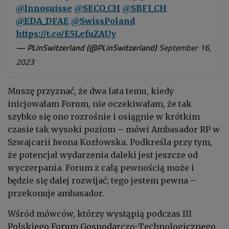
@Innosuisse
@SECO_CH
@SBFI_CH
@EDA_DFAE
@SwissPoland
https://t.co/E5LefuZAUy
— PLinSwitzerland (@PLinSwitzerland)
September 16,
2023
Muszę przyznać, że dwa lata temu, kiedy
inicjowałam Forum, nie oczekiwałam, że tak
szybko się ono rozrośnie i osiągnie w krótkim
czasie tak wysoki poziom – mówi Ambasador RP w
Szwajcarii Iwona Kozłowska. Podkreśla przy tym,
że potencjał wydarzenia daleki jest jeszcze od
wyczerpania. Forum z całą pewnością może i
będzie się dalej rozwijać; tego jestem pewna –
przekonuje ambasador.
Wśród mówców, którzy wystąpią podczas III
Polskiego Forum Gospodarczo-Technologicznego