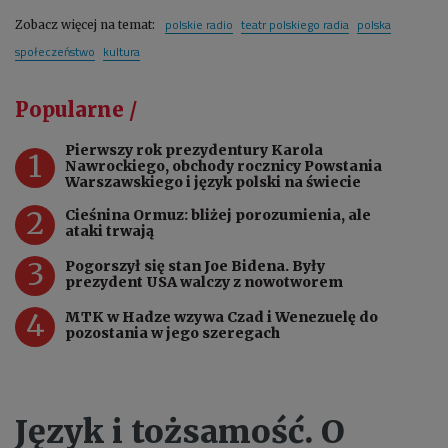
polskie radio
teatr polskiego radia
polska
Zobacz więcej na temat:
społeczeństwo
kultura
Popularne /
Pierwszy rok prezydentury Karola
1
Nawrockiego, obchody rocznicy Powstania
Warszawskiego i język polski na świecie
2
Cieśnina Ormuz: bliżej porozumienia, ale
ataki trwają
3
Pogorszył się stan Joe Bidena. Były
prezydent USA walczy z nowotworem
4
MTK w Hadze wzywa Czad i Wenezuelę do
pozostania w jego szeregach
Język i tożsamość. O