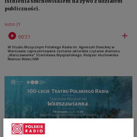
istnienia słuchowiskiem na żywo z udziałem
publiczności.
1
AUDIO


00'27
W Studiu Muzycznym Polskiego Radia im. Agnieszki Osieckiej w
Warszawie zaprezentowane zostanie aktorskie czytanie dramatu
„Warszawianka” Stanisława Wyspiańskiego. Reżyser słuchowiska
Mariusz Malec/IAR