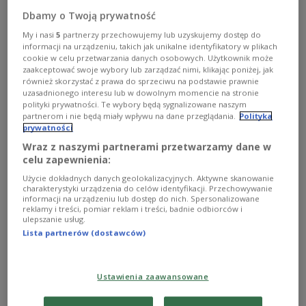
Dbamy o Twoją prywatność
Słuchowisko "Warszawianka" zostanie zaprezentowane na żywo 29
My i nasi
5
partnerzy przechowujemy lub uzyskujemy dostęp do
listopada, czyli dokładnie w dniu setnej rocznicy inauguracji działalności
informacji na urządzeniu, takich jak unikalne identyfikatory w plikach
Teatru Polskiego Radia!
PR
cookie w celu przetwarzania danych osobowych. Użytkownik może
zaakceptować swoje wybory lub zarządzać nimi, klikając poniżej, jak
Dzisiaj, 29 listopada o godz. 21.00 w Studiu
również skorzystać z prawa do sprzeciwu na podstawie prawnie
uzasadnionego interesu lub w dowolnym momencie na stronie
Muzycznym Polskiego Radia im. Agnieszki
polityki prywatności. Te wybory będą sygnalizowane naszym
Osieckiej w Warszawie zaprezentowane zostanie
partnerom i nie będą miały wpływu na dane przeglądania.
Polityka
prywatności
aktorskie czytanie dramatu „Warszawianka”
Wraz z naszymi partnerami przetwarzamy dane w
Stanisława Wyspiańskiego. Młodzi aktorzy, m.in.
celu zapewnienia:
Maciej Kozakoszczak
i
Mikołaj Śliwa
,
Użycie dokładnych danych geolokalizacyjnych. Aktywne skanowanie
podkreślają, że będzie to współczesne odczytanie
charakterystyki urządzenia do celów identyfikacji. Przechowywanie
klasycznego tekstu.
informacji na urządzeniu lub dostęp do nich. Spersonalizowane
reklamy i treści, pomiar reklam i treści, badnie odbiorców i
ulepszanie usług.
Lista partnerów (dostawców)
00:28
Teatr Polskiego Radia na sto lat. Maciej
Kozakoszczak i Mikołaj Śliwa/IAR
Ustawienia zaawansowane
Prezentacja „Warszawianki” na żywo nawiązuje do
historycznego słuchowiska w reżyserii
Mikołaja