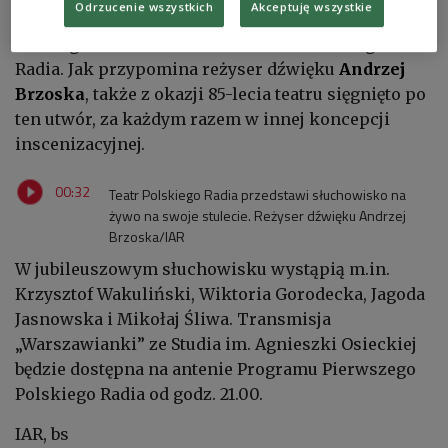
Odrzucenie wszystkich
Akceptuję wszystkie
Alojzego Kaszyna
, które 29 listopada 1925 roku
zainaugurowało działalność Teatru Polskiego
Radia. Jak przypomina reżyser dźwięku
Andrzej
Brzoska
, także z okazji 85-lecia teatru sięgnięto po
ten utwór, za każdym razem w innej koncepcji
inscenizacyjnej.
00:32
Teatr Polskiego Radia przedstawi słuchowisko na
żywo na swoje stulecie. Reżyser dźwięku Andrzej
Brzoska/IAR
W jubileuszowym słuchowisku wystąpią m.in.
Krzysztof Wakuliński, Wiktoria Gorodecka, Jagoda
Jasnowska i Mikołaj Śliwa. Transmisja
„Warszawianki” ze Studia im. Agnieszki Osieckiej
będzie dostępna na antenie Programu Pierwszego
Polskiego Radia od godz. 21.00.
IAR, bs