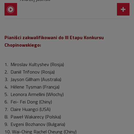
Pianiści zakwalifikowani do III Etapu Konkursu
Chopinowskiego:
1. Miroslav Kultyshev (Rosja)
2. Daniil Trifonov (Rosja)
3. Jayson Gillham (Australia)
4. Hélene Tysman (Francja)
5. Leonora Armellini (Włochy)
6. Fei- Fei Dong (Chiny)
7. Claire Huangci (USA)
8. Paweł Wakarecy (Polska)
9. Evgeni Bozhanov (Bulgaria)
10. Wai-Ching Rachel Cheung (Chiny)