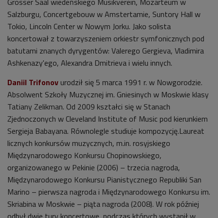
Grosser Saal wiedeńskiego Musikverein, Mozarteum w
Salzburgu, Concertgebouw w Amstertamie, Suntory Hall w
Tokio, Lincoln Center w Nowym Jorku. Jako solista
koncertował z towarzyszeniem orkiestr symfonicznych pod
batutami znanych dyrygentów: Valerego Gergieva, Vladimira
Ashkenazy'ego, Alexandra Dmitrieva i wielu innych.
Daniil Trifonov
urodził się 5 marca 1991 r. w Nowgorodzie.
Absolwent Szkoły Muzycznej im. Gniesinych w Moskwie klasy
Tatiany Zelikman. Od 2009 kształci się w Stanach
Zjednoczonych w Cleveland Institute of Music pod kierunkiem
Sergieja Babayana. Równolegle studiuje kompozycję.Laureat
licznych konkursów muzycznych, m.in. rosyjskiego
Międzynarodowego Konkursu Chopinowskiego,
organizowanego w Pekinie (2006) – trzecia nagroda,
Międzynarodowego Konkursu Pianistycznego Republiki San
Marino – pierwsza nagroda i Międzynarodowego Konkursu im.
Skriabina w Moskwie – piąta nagroda (2008). W rok później
odbył dwie tury koncertowe, podczas których wystąpił w