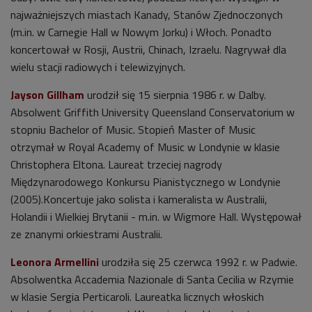
najważniejszych miastach Kanady, Stanów Zjednoczonych
(m.in. w Carnegie Hall w Nowym Jorku) i Włoch. Ponadto
koncertował w Rosji, Austrii, Chinach, Izraelu. Nagrywał dla
wielu stacji radiowych i telewizyjnych.
Jayson Gillham
urodził się 15 sierpnia 1986 r. w Dalby.
Absolwent Griffith University Queensland Conservatorium w
stopniu Bachelor of Music. Stopień Master of Music
otrzymał w Royal Academy of Music w Londynie w klasie
Christophera Eltona. Laureat trzeciej nagrody
Międzynarodowego Konkursu Pianistycznego w Londynie
(2005).Koncertuje jako solista i kameralista w Australii,
Holandii i Wielkiej Brytanii - m.in. w Wigmore Hall. Występował
ze znanymi orkiestrami Australii.
Leonora Armellini
urodziła się 25 czerwca 1992 r. w Padwie.
Absolwentka Accademia Nazionale di Santa Cecilia w Rzymie
w klasie Sergia Perticaroli. Laureatka licznych włoskich