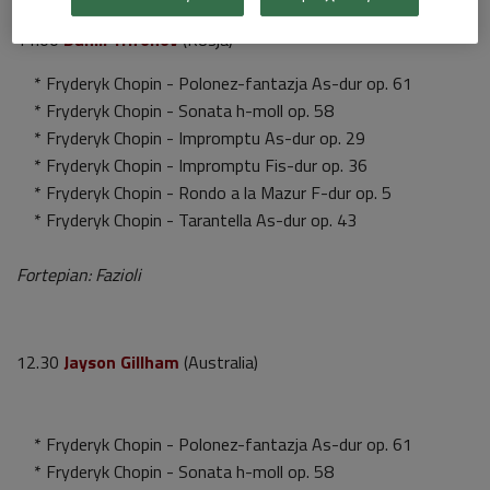
11.00
Daniil Trifonov
(Rosja)
* Fryderyk Chopin - Polonez-fantazja As-dur op. 61
* Fryderyk Chopin - Sonata h-moll op. 58
* Fryderyk Chopin - Impromptu As-dur op. 29
* Fryderyk Chopin - Impromptu Fis-dur op. 36
* Fryderyk Chopin - Rondo a la Mazur F-dur op. 5
* Fryderyk Chopin - Tarantella As-dur op. 43
Fortepian: Fazioli
12.30
Jayson Gillham
(Australia)
* Fryderyk Chopin - Polonez-fantazja As-dur op. 61
* Fryderyk Chopin - Sonata h-moll op. 58