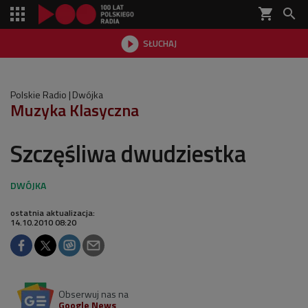
shopping_cart


SŁUCHAJ

Polskie Radio
Dwójka
Muzyka Klasyczna
Szczęśliwa dwudziestka
ostatnia aktualizacja:
14.10.2010 08:20
Obserwuj nas na
Google News