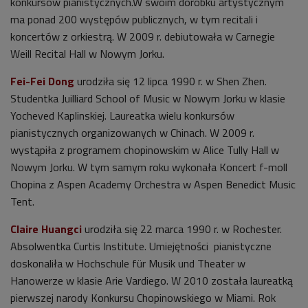
konkursów pianistycznych.W swoim dorobku artystycznym
ma ponad 200 występów publicznych, w tym recitali i
koncertów z orkiestrą. W 2009 r. debiutowała w Carnegie
Weill Recital Hall w Nowym Jorku.
Fei-Fei Dong
urodziła się 12 lipca 1990 r. w Shen Zhen.
Studentka Juilliard School of Music w Nowym Jorku w klasie
Yocheved Kaplinskiej. Laureatka wielu konkursów
pianistycznych organizowanych w Chinach. W 2009 r.
wystąpiła z programem chopinowskim w Alice Tully Hall w
Nowym Jorku. W tym samym roku wykonała Koncert f-moll
Chopina z Aspen Academy Orchestra w Aspen Benedict Music
Tent.
Claire Huangci
urodziła się 22 marca 1990 r. w Rochester.
Absolwentka Curtis Institute. Umiejętności pianistyczne
doskonaliła w Hochschule für Musik und Theater w
Hanowerze w klasie Arie Vardiego. W 2010 została laureatką
pierwszej narody Konkursu Chopinowskiego w Miami. Rok