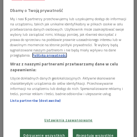
Dbamy o Twoją prywatność
Program czwartkowych przesłuchań:
My i nasi
5
partnerzy przechowujemy lub uzyskujemy dostęp do informacji
na urządzeniu, takich jak unikalne identyfikatory w plikach cookie w celu
przetwarzania danych osobowych. Użytkownik może zaakceptować swoje
wybory lub zarządzać nimi, klikając poniżej, jak również skorzystać z
10.00
Miroslav Kultyshev
(Rosja)
prawa do sprzeciwu na podstawie prawnie uzasadnionego interesu lub w
dowolnym momencie na stronie polityki prywatności. Te wybory będą
sygnalizowane naszym partnerom i nie będą miały wpływu na dane
przeglądania.
Polityka prywatności
* Fryderyk Chopin - Polonez-fantazja As-dur op. 61
Wraz z naszymi partnerami przetwarzamy dane w celu
* Fryderyk Chopin - Mazurek c-moll op. 30 nr 1
zapewnienia:
* Fryderyk Chopin - Mazurek h-moll op. 30 nr 2
Użycie dokładnych danych geolokalizacyjnych. Aktywne skanowanie
* Fryderyk Chopin - Mazurek Des-dur op. 30 nr 3
charakterystyki urządzenia do celów identyfikacji. Przechowywanie
informacji na urządzeniu lub dostęp do nich. Spersonalizowane reklamy i
* Fryderyk Chopin - Mazurek cis-moll op. 30 nr 4
treści, pomiar reklam i treści, badnie odbiorców i ulepszanie usług.
* Fryderyk Chopin - Fantaisie-Impromptu [op. 66]
Lista partnerów (dostawców)
* Fryderyk Chopin - Impromptu Ges-dur op. 51
* Fryderyk Chopin - Sonata h-moll op. 58
Ustawienia zaawansowane
Fortepian: Steinway
Odrzucenie wszystkich
Akceptuję wszystkie