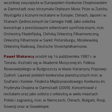
wcześniej zwyciężyła w Europejskim Konkursie Chopinowskim
w Darmstadt oraz otrzymała Orpheum Music Prize w Zurichu.
Wystąpiła z licznymi recitalami w Europie, Chinach, Japonii i w
Stanach Zjednoczonych (w Carnegie Hall). Jako solistka
koncertuje z prestiżowymi orkiestrami symfonicznymi, m.in.
Orchestrą Filadelfijską, Chińską Orkiestrą Filharmoniczną,
Orkiestrą Filharmonii w Sankt Petersburgu, Moskiewską
Orkiestrą Radiową, Deutsche Streichphilharmonie.
Paweł Wakarecy
urodził się 14 października 1987 r. w
Toruniu. Kształci się w Akademii Muzycznej im. Feliksa
Nowowiejskiego w Bydgoszczy w klasie Katarzyny Popowej-
Zydroń. Laureat polskich konkursów pianistycznych m.in. w
Szafarni i Koninie. Finalista Międzynarodowego Konkursu im.
Fryderyka Chopina w Darmstadt (2009). Koncertował z
recitalami oraz jako solista z orkiestrą w wielu miastach
Polski i zagranicą, m.in. w Niemczech, Chinach, Bułgarii, Rosji,
Szwecji oraz w Gwadelupie.