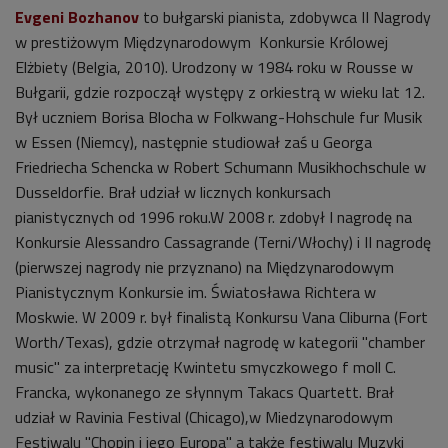
Evgeni Bozhanov
to bułgarski pianista, zdobywca II Nagrody
w prestiżowym Międzynarodowym Konkursie Królowej
Elżbiety (Belgia, 2010). Urodzony w 1984 roku w Rousse w
Bułgarii, gdzie rozpoczął występy z orkiestrą w wieku lat 12.
Był uczniem Borisa Blocha w Folkwang-Hohschule fur Musik
w Essen (Niemcy), następnie studiował zaś u Georga
Friedriecha Schencka w Robert Schumann Musikhochschule w
Dusseldorfie. Brał udział w licznych konkursach
pianistycznych od 1996 roku.W 2008 r. zdobył I nagrodę na
Konkursie Alessandro Cassagrande (Terni/Włochy) i II nagrodę
(pierwszej nagrody nie przyznano) na Międzynarodowym
Pianistycznym Konkursie im. Światosława Richtera w
Moskwie. W 2009 r. był finalistą Konkursu Vana Cliburna (Fort
Worth/Texas), gdzie otrzymał nagrodę w kategorii "chamber
music" za interpretację Kwintetu smyczkowego f moll C.
Francka, wykonanego ze słynnym Takacs Quartett. Brał
udział w Ravinia Festival (Chicago),w Miedzynarodowym
Festiwalu "Chopin i jego Europa" a także festiwalu Muzyki