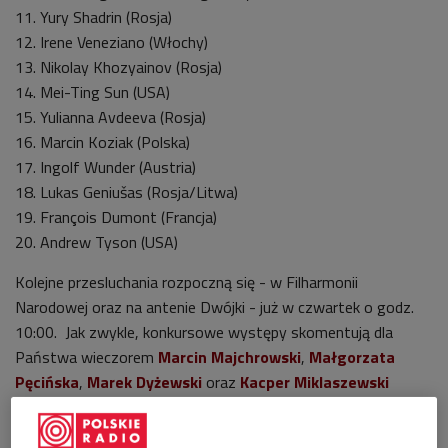
11. Yury Shadrin (Rosja)
12. Irene Veneziano (Włochy)
13. Nikolay Khozyainov (Rosja)
14. Mei-Ting Sun (USA)
15. Yulianna Avdeeva (Rosja)
16. Marcin Koziak (Polska)
17. Ingolf Wunder (Austria)
18. Lukas Geniušas (Rosja/Litwa)
19. François Dumont (Francja)
20. Andrew Tyson (USA)
Kolejne przesluchania rozpoczną się - w Filharmonii
Narodowej oraz na antenie Dwójki - już w czwartek o godz.
10:00. Jak zwykle, konkursowe występy skomentują dla
Państwa wieczorem
Marcin Majchrowski
,
Małgorzata
Pęcińska
,
Marek Dyżewski
oraz
Kacper Miklaszewski
(godz. 23:00).