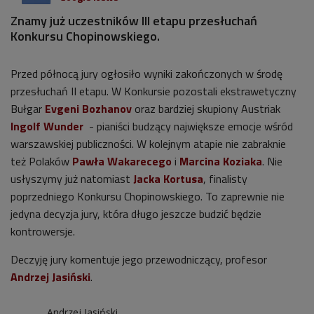
Znamy już uczestników III etapu przesłuchań
Konkursu Chopinowskiego.
Przed północą jury ogłosiło wyniki zakończonych w środę
przesłuchań II etapu. W Konkursie pozostali ekstrawetyczny
Bułgar
Evgeni Bozhanov
oraz bardziej skupiony Austriak
Ingolf Wunder
- pianiści budzący największe emocje wśród
warszawskiej publiczności. W kolejnym atapie nie zabraknie
też Polaków
Pawła Wakarecego
i
Marcina Koziaka
. Nie
usłyszymy już natomiast
Jacka Kortusa
, finalisty
poprzedniego Konkursu Chopinowskiego. To zaprewnie nie
jedyna decyzja jury, która długo jeszcze budzić będzie
kontrowersje.
Deczyję jury komentuje jego przewodniczący, profesor
Andrzej Jasiński
.
Andrzej Jasiński