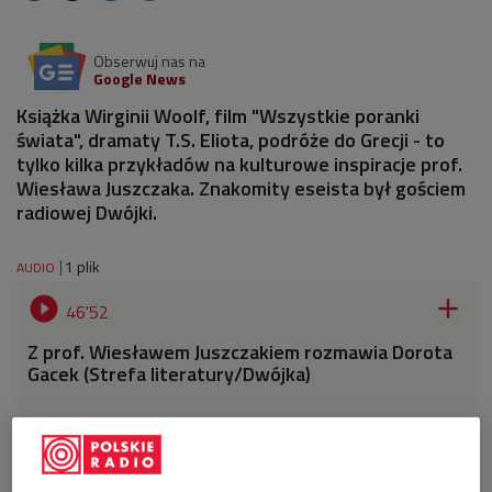
Obserwuj nas na
Google News
Książka Wirginii Woolf, film "Wszystkie poranki
świata", dramaty T.S. Eliota, podróże do Grecji - to
tylko kilka przykładów na kulturowe inspiracje prof.
Wiesława Juszczaka. Znakomity eseista był gościem
radiowej Dwójki.
1 plik
AUDIO


46'52
Z prof. Wiesławem Juszczakiem rozmawia Dorota
Gacek (Strefa literatury/Dwójka)