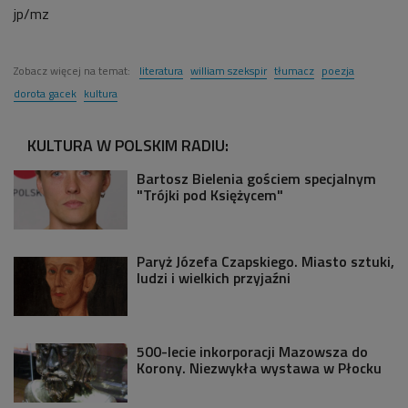
jp/mz
Zobacz więcej na temat:
literatura
william szekspir
tłumacz
poezja
dorota gacek
kultura
KULTURA W POLSKIM RADIU:
Bartosz Bielenia gościem specjalnym
"Trójki pod Księżycem"
Paryż Józefa Czapskiego. Miasto sztuki,
ludzi i wielkich przyjaźni
500-lecie inkorporacji Mazowsza do
Korony. Niezwykła wystawa w Płocku