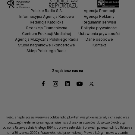
Polskie Radio S.A.
Agencja Promocji
Informacyjna Agencja Radiowa
Agencja Reklamy
Redakcja Katolicka
Regulamin serwisu
Redakcja Ekumeniczna
Polityka prywatności
Centrum Edukacji Medialnej
Ustawienia prywatności
Agencja Muzyczna Polskiego Radia
Dane osobowe
Studia nagraniowe i koncertowe
Kontakt
Sklep Polskiego Radia
Znajdziesz nas na
Treści, znajdujące się w serwisie polskieradio.pl, w tym wszystkie materiały i ich części oraz
poszczególne elementy samego serwisu mają charakter utworów lub wytworów objętych
ochroną Ustawy z dnia 4 lutego 1994 r. o prawie autorskim i prawach pokrewnych lub Ustawy z
dnia 30 czerwca 2000 r. Prawo własności przemysłowej. Prawa o których mowa w zdaniu