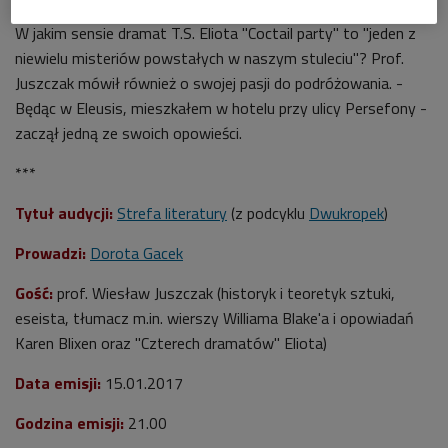
Merton interesował się malowidłami naskalnymi w Lascaux?
W jakim sensie dramat T.S. Eliota "Coctail party" to "jeden z
niewielu misteriów powstałych w naszym stuleciu"? Prof.
Juszczak mówił również o swojej pasji do podróżowania. -
Będąc w Eleusis, mieszkałem w hotelu przy ulicy Persefony -
zaczął jedną ze swoich opowieści.
***
Tytuł audycji:
Strefa literatury
(z podcyklu
Dwukropek
)
Prowadzi:
Dorota Gacek
Gość:
prof. Wiesław Juszczak (historyk i teoretyk sztuki,
eseista, tłumacz m.in. wierszy Williama Blake'a i opowiadań
Karen Blixen oraz "Czterech dramatów" Eliota)
Data emisji:
15.01.2017
Godzina emisji:
21.00