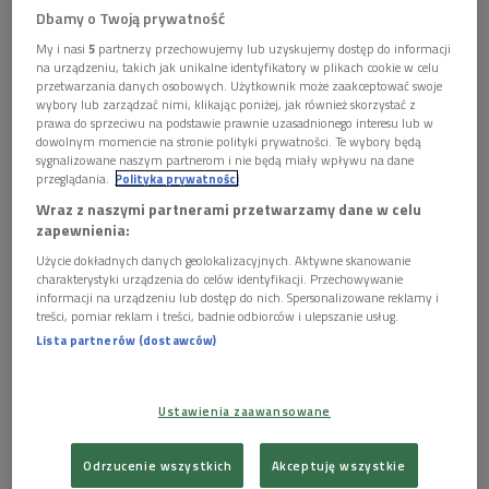
Dbamy o Twoją prywatność
My i nasi
5
partnerzy przechowujemy lub uzyskujemy dostęp do informacji
na urządzeniu, takich jak unikalne identyfikatory w plikach cookie w celu
przetwarzania danych osobowych. Użytkownik może zaakceptować swoje
wybory lub zarządzać nimi, klikając poniżej, jak również skorzystać z
prawa do sprzeciwu na podstawie prawnie uzasadnionego interesu lub w
dowolnym momencie na stronie polityki prywatności. Te wybory będą
sygnalizowane naszym partnerom i nie będą miały wpływu na dane
przeglądania.
Polityka prywatności
Wraz z naszymi partnerami przetwarzamy dane w celu
(zdj. ilustracyjne)
Foto: PhotoAtelier/Flickr, lic. CC BY 2.0
zapewnienia:
- W 1980 roku przeczytałem po raz kolejny "Panią Dalloway",
Użycie dokładnych danych geolokalizacyjnych. Aktywne skanowanie
charakterystyki urządzenia do celów identyfikacji. Przechowywanie
gdzie znalazłem motyw zasłon - wspominał prof. Wiesław
informacji na urządzeniu lub dostęp do nich. Spersonalizowane reklamy i
Juszczak pracę, której plonem była książka "Zasłona w rajskie
treści, pomiar reklam i treści, badnie odbiorców i ulepszanie usług.
Lista partnerów (dostawców)
ptaki albo O granicach
okresu powieści
". - Pisałem o przyjęciu
organizowanym przez panią Dalloway jako o pewnej kreacji -
tłumaczył eseista, opowiadając o znaczeniach, jakie kryje
Ustawienia zaawansowane
motyw zasłon w najsłynniej powieści Woolf.
Odrzucenie wszystkich
Akceptuję wszystkie
Jak pokazać "pierwotną naturę mitu"? Dlaczego Thomas