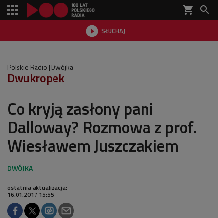
shopping_cart


SŁUCHAJ

Polskie Radio
Dwójka
Dwukropek
Co kryją zasłony pani
Dalloway? Rozmowa z prof.
Wiesławem Juszczakiem
ostatnia aktualizacja:
16.01.2017 15:55