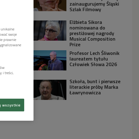
zainaugurujemy Śląski
Szlak Filmowy
Elżbieta Sikora
nominowana do
 unikalne
prestiżowej nagrody
tować swoje
Musical Composition
wie prawnie
Prize
sygnalizowane
Profesor Lech Śliwonik
laureatem tytułu
Człowiek Słowa 2026
lów
i treści,
Szkoła, bunt i pierwsze
literackie próby Marka
Ławrynowicza
ę wszystkie