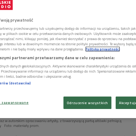
Twoją prywatność
artnerzy przechowujemy lub uzyskujemy dostęp do informacji na urządzeniu, takich jak
ory w plikach cookie w celu przetwarzania danych osobowych. Użytkownik może zaakcep
arządzać nimi, klikając poniżej, jak również skorzystać z prawa do sprzeciwu na podsta
go interesu lub w dowolnym momencie na stronie polityki prywatności. Te wybory będą 
nerom i nie będą miały wpływu na dane przeglądania.
Polityka prywatności
szymi partnerami przetwarzamy dane w celu zapewnienia:
dnych danych geolokalizacyjnych. Aktywne skanowanie charakterystyki urządzenia do ce
i. Przechowywanie informacji na urządzeniu lub dostęp do nich. Spersonalizowane reklamy 
m i treści, badnie odbiorców i ulepszanie usług.
nerów (dostawców)
a zaawansowane
Odrzucenie wszystkich
Akceptuj
editation" znalazły się nagrania ukazujące dwa ujęcia słynnego dzieła Bacha –
raz w autorskim opracowaniu artysty, z towarzyszącą partią altówki pełniącą
y
Foto: materiały prom.