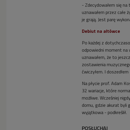
- Zdecydowałem się na t
uznawałem przez całe życi
je grają. Jest parę wykon
Debiut na altówce
Po każdej z dotychczaso
odpowiedni moment na 
uznawałem, że to jeszcz
zostawienia muzycznego
ćwiczyłem. I doszedłem d
Na płycie prof. Adam Ko
32 wariacje, które normal
możliwe. Wcześniej nigdy
domu, gdzie akurat byli 
wyjątkowa - podkreślił.
POSŁUCHAJ