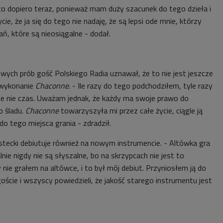
o dopiero teraz, ponieważ mam duży szacunek do tego dzieła i
e, że ja się do tego nie nadaję, że są lepsi ode mnie, którzy
ań, które są nieosiągalne - dodał.
wych prób gość Polskiego Radia uznawał, że to nie jest jeszcze
wykonanie
Chaconne
. - Ile razy do tego podchodziłem, tyle razy
e nie czas. Uważam jednak, że każdy ma swoje prawo do
 śladu.
Chaconne
towarzyszyła mi przez całe życie, ciągle ją
o tego miejsca grania - zdradził.
stecki debiutuje również na nowym instrumencie. - Altówka gra
nie nigdy nie są słyszalne, bo na skrzypcach nie jest to
 nie grałem na altówce, i to był mój debiut. Przyniosłem ją do
goście i wszyscy powiedzieli, że jakość starego instrumentu jest