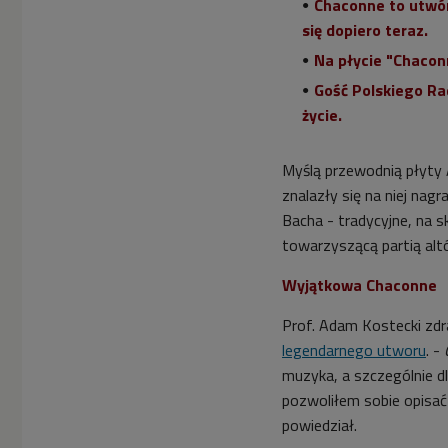
Chaconne to utwór
się dopiero teraz.
Na płycie "Chacon
Gość Polskiego Ra
życie.
Myślą przewodnią płyty
znalazły się na niej nag
Bacha -
tradycyjne, na s
towarzyszącą partią alt
Wyjątkowa Chaconne
Prof. Adam Kostecki zdr
legendarnego utworu
. -
muzyka, a szczególnie dl
pozwoliłem sobie opisać
powiedział.