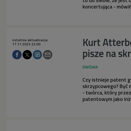
to do siebie, że jest
koncertująca - mówi
Kurt Atterb
ostatnia aktualizacja:
17.11.2023 22:00
pisze na sk
Czy istnieje patent
skrzypcowego? Być m
- twórca, który prze
patentowym jako inży