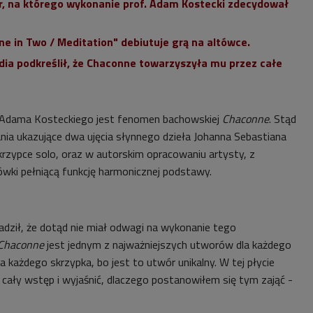
, na którego wykonanie prof. Adam Kostecki zdecydował
ne in Two / Meditation" debiutuje grą na altówce.
dia podkreślił, że Chaconne towarzyszyła mu przez całe
 Adama Kosteckiego jest fenomen bachowskiej
Chaconne
. Stąd
rania ukazujące dwa ujęcia słynnego dzieła
Johanna Sebastiana
krzypce solo, oraz w autorskim opracowaniu artysty, z
ówki pełniącą funkcję harmonicznej podstawy.
adził, że dotąd nie miał odwagi na wykonanie tego
Chaconne
jest jednym z najważniejszych utworów dla każdego
a każdego skrzypka, bo jest to utwór unikalny. W tej płycie
 cały wstęp i wyjaśnić, dlaczego postanowiłem się tym zająć -