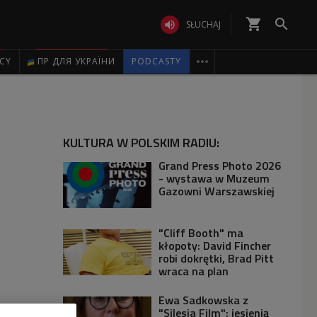
shopping_cart


SŁUCHAJ

ICY
ПР ДЛЯ УКРАЇНИ
PODCASTY
KULTURA W POLSKIM RADIU:
Grand Press Photo 2026
- wystawa w Muzeum
Gazowni Warszawskiej
"Cliff Booth" ma
kłopoty: David Fincher
robi dokrętki, Brad Pitt
wraca na plan
Ewa Sadkowska z
"Silesia Film": jesienią