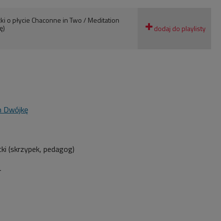
ki o płycie Chaconne in Two / Meditation
ę)
m Dwójkę
ki
(skrzypek, pedagog)
4