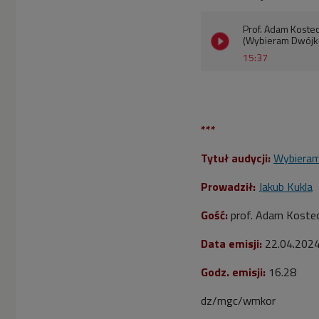
Prof. Adam Kostec
(Wybieram Dwójk
15:37
***
Tytuł audycji:
Wybiera
Prowadził:
Jakub Kukla
Gość:
prof. Adam Kostec
Data emisji:
22
.04.202
Godz. emisji:
16.28
dz/mgc/wmkor