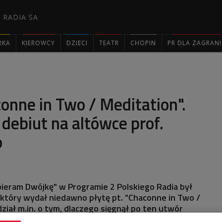
 RADIA SA
RKA
KIEROWCY
DZIECI
TEATR
CHOPIN
PR DLA ZAGRAN

onne in Two / Meditation".
ebiut na altówce prof.
o
ieram Dwójkę" w Programie 2 Polskiego Radia był
 który wydał niedawno płytę pt. "Chaconne in Two /
ział m.in. o tym, dlaczego sięgnął po ten utwór