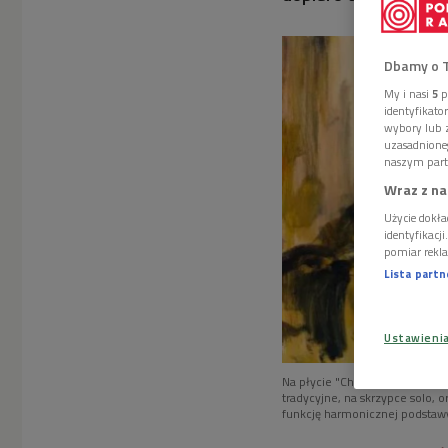
Dbamy o 
My i nasi
5
p
identyfikat
wybory lub z
uzasadnione
naszym part
Wraz z na
Użycie dokła
identyfikacj
pomiar rekla
Lista part
Ustawieni
Na płycie "Chaconne in Two / M
tradycyjne, na skrzypce solo, o
funkcję harmonicznej podstaw