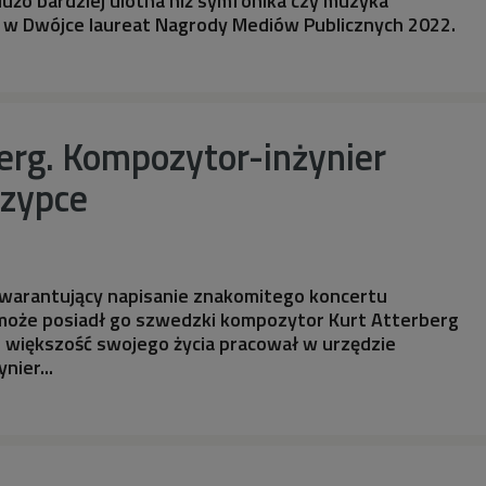
 dużo bardziej ulotna niż symfonika czy muzyka
ł w Dwójce laureat Nagrody Mediów Publicznych 2022.
erg. Kompozytor-inżynier
rzypce
 gwarantujący napisanie znakomitego koncertu
oże posiadł go szwedzki kompozytor Kurt Atterberg
z większość swojego życia pracował w urzędzie
nier...