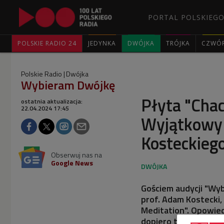
PORTAL POLSKIEGO
POLSKIE RADIO 24
JEDYNKA
DWÓJKA
TRÓJKA
CZWÓ
Polskie Radio
Dwójka
Wybieram Dwójkę
Płyta "Chac
ostatnia aktualizacja:
22.04.2024 17:45
Wyjątkowy d
Kosteckieg
Obserwuj nas na
Google News
Gościem audycji "Wyb
prof. Adam Kostecki,
Meditation". Opowied
dopiero teraz.