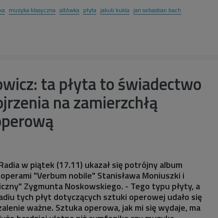
ka
muzyka klasyczna
altówka
płyta
jakub kukla
jan sebastian bach
wicz: ta płyta to świadectwo
jrzenia na zamierzchłą
operową
adia w piątek (17.11) ukazał się potrójny album
operami "Verbum nobile" Stanisława Moniuszki i
iczny" Zygmunta Noskowskiego. - Tego typu płyty, a
adiu tych płyt dotyczących sztuki operowej udało się
szalenie ważne. Sztuka operowa, jak mi się wydaje, ma