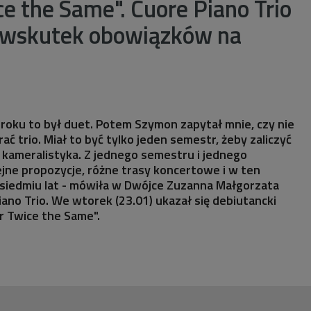
e the Same". Cuore Piano Trio
i wskutek obowiązków na
 roku to był duet. Potem Szymon zapytał mnie, czy nie
ać trio. Miał to być tylko jeden semestr, żeby zaliczyć
t kameralistyka. Z jednego semestru i jednego
jne propozycje, różne trasy koncertowe i w ten
 siedmiu lat - mówiła w Dwójce Zuzanna Małgorzata
ano Trio. We wtorek (23.01) ukazał się debiutancki
r Twice the Same".