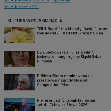
chopin i jego europa
fabio biondi
magdalena łoś
chopin i jego europa 2021
KULTURA W POLSKIM RADIU:
"Cliff Booth" ma kłopoty: David Fincher
robi dokrętki, Brad Pitt wraca na plan
Ewa Sadkowska z "Silesia Film":
jesienią zainaugurujemy Śląski Szlak
Filmowy
Elżbieta Sikora nominowana do
prestiżowej nagrody Musical
Composition Prize
Profesor Lech Śliwonik laureatem
tytułu Człowiek Słowa 2026