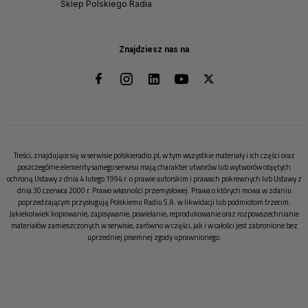
Sklep Polskiego Radia
Znajdziesz nas na
Treści, znajdujące się w serwisie polskieradio.pl, w tym wszystkie materiały i ich części oraz
poszczególne elementy samego serwisu mają charakter utworów lub wytworów objętych
ochroną Ustawy z dnia 4 lutego 1994 r. o prawie autorskim i prawach pokrewnych lub Ustawy z
dnia 30 czerwca 2000 r. Prawo własności przemysłowej. Prawa o których mowa w zdaniu
poprzedzającym przysługują Polskiemu Radiu S.A. w likwidacji lub podmiotom trzecim.
Jakiekolwiek kopiowanie, zapisywanie, powielanie, reprodukowanie oraz rozpowszechnianie
materiałów zamieszczonych w serwisie, zarówno w części, jak i w całości jest zabronione bez
uprzedniej pisemnej zgody uprawnionego.