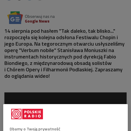
Obserwuj nas na
Google News
14 sierpnia pod hasłem "Tak daleko, tak blisko..."
rozpoczęła się kolejna odsłona Festiwalu Chopin i
jego Europa. Na tegorocznym otwarciu usłyszeliśmy
operę "Verbum nobile" Stanisława Moniuszki na
instrumentach historycznych pod dyrekcją Fabio
Biondiego, z międzynarodową obsadą solistów
i Chórem Opery i Filharmonii Podlaskiej. Zapraszamy
do oglądania wideo!
Dbamy o Twoją prywatność