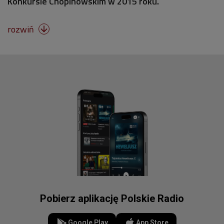
Konkursie Chopinowskim w 2015 roku.
rozwiń

Pobierz aplikację Polskie Radio
Google Play
App Store