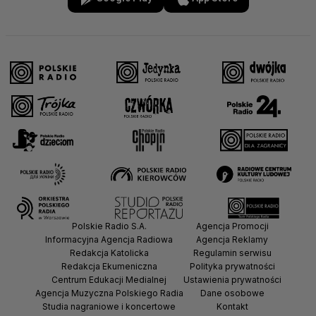
Polskie Radio S.A.
Agencja Promocji
Informacyjna Agencja Radiowa
Agencja Reklamy
Redakcja Katolicka
Regulamin serwisu
Redakcja Ekumeniczna
Polityka prywatności
Centrum Edukacji Medialnej
Ustawienia prywatności
Agencja Muzyczna Polskiego Radia
Dane osobowe
Studia nagraniowe i koncertowe
Kontakt