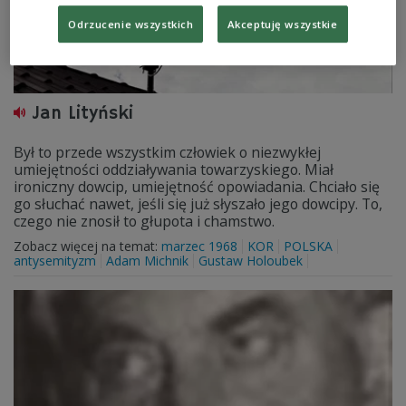
Odrzucenie wszystkich
Akceptuję wszystkie
Jan Lityński
Był to przede wszystkim człowiek o niezwykłej
umiejętności oddziaływania towarzyskiego. Miał
ironiczny dowcip, umiejętność opowiadania. Chciało się
go słuchać nawet, jeśli się już słyszało jego dowcipy. To,
czego nie znosił to głupota i chamstwo.
Zobacz więcej na temat:
marzec 1968
KOR
POLSKA
antysemityzm
Adam Michnik
Gustaw Holoubek