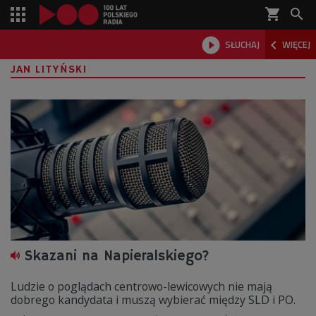
shopping_cart



SŁUCHAJ
WIĘCEJ

JAN LITYŃSKI
Skazani na Napieralskiego?
Ludzie o poglądach centrowo-lewicowych nie mają
dobrego kandydata i muszą wybierać między SLD i PO.