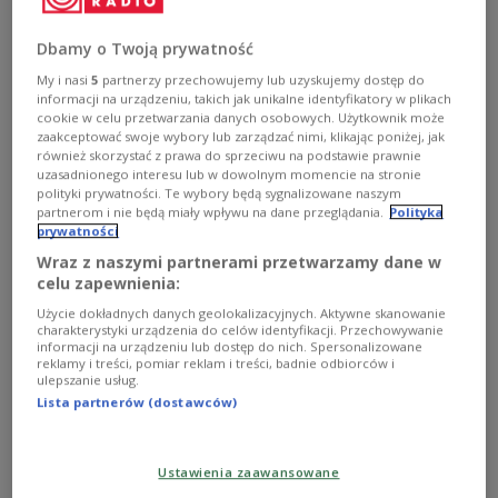
Dbamy o Twoją prywatność
My i nasi
5
partnerzy przechowujemy lub uzyskujemy dostęp do
informacji na urządzeniu, takich jak unikalne identyfikatory w plikach
cookie w celu przetwarzania danych osobowych. Użytkownik może
zaakceptować swoje wybory lub zarządzać nimi, klikając poniżej, jak
również skorzystać z prawa do sprzeciwu na podstawie prawnie
uzasadnionego interesu lub w dowolnym momencie na stronie
polityki prywatności. Te wybory będą sygnalizowane naszym
Jan Lityński
partnerom i nie będą miały wpływu na dane przeglądania.
Polityka
prywatności
Wraz z naszymi partnerami przetwarzamy dane w
Jan Lityński z Partii Demokratycznej uważa, że Marzec
celu zapewnienia:
68 roku był przeżyciem pokoleniowym, niezwykle
ważnym dla opozycji lat 70. i twórców KOR-u.
Użycie dokładnych danych geolokalizacyjnych. Aktywne skanowanie
charakterystyki urządzenia do celów identyfikacji. Przechowywanie
Zobacz więcej na temat:
POLSKA
historia Polski
Solidarność
informacji na urządzeniu lub dostęp do nich. Spersonalizowane
Adam Michnik
reklamy i treści, pomiar reklam i treści, badnie odbiorców i
ulepszanie usług.
Lista partnerów (dostawców)
Ustawienia zaawansowane