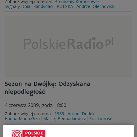
Zobacz więcej na temat:
Bronisław Komorowski
Sygnały Dnia
kandydaci
POLSKA
Andrzej Olechowski
Sezon na Dwójkę: Odzyskana
niepodległość
4 czerwca 2009, godz. 18:00
Zobacz więcej na temat:
1989
Antoni Dudek
Hanna Maria Giza
Maciej Bednarkiewicz
Solidarność