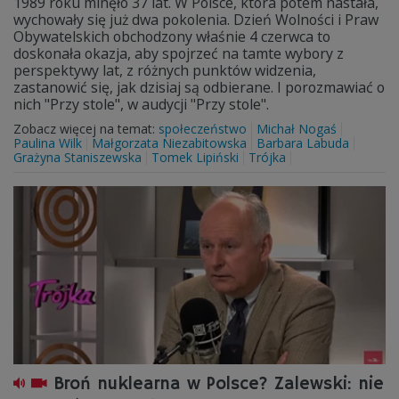
1989 roku minęło 37 lat. W Polsce, która potem nastała,
wychowały się już dwa pokolenia. Dzień Wolności i Praw
Obywatelskich obchodzony właśnie 4 czerwca to
doskonała okazja, aby spojrzeć na tamte wybory z
perspektywy lat, z różnych punktów widzenia,
zastanowić się, jak dzisiaj są odbierane. I porozmawiać o
nich "Przy stole", w audycji "Przy stole".
Zobacz więcej na temat:
społeczeństwo
Michał Nogaś
Paulina Wilk
Małgorzata Niezabitowska
Barbara Labuda
Grażyna Staniszewska
Tomek Lipiński
Trójka
Broń nuklearna w Polsce? Zalewski: nie