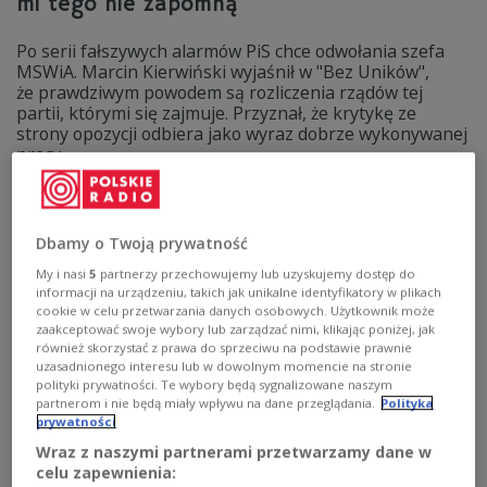
mi tego nie zapomną"
Po serii fałszywych alarmów PiS chce odwołania szefa
MSWiA. Marcin Kierwiński wyjaśnił w "Bez Uników",
że prawdziwym powodem są rozliczenia rządów tej
partii, którymi się zajmuje. Przyznał, że krytykę ze
strony opozycji odbiera jako wyraz dobrze wykonywanej
pracy.
Zobacz więcej na temat:
polityka
POLSKA
MSWiA
Marcin Kierwiński
rząd
służby specjalne
Dbamy o Twoją prywatność
My i nasi
5
partnerzy przechowujemy lub uzyskujemy dostęp do
informacji na urządzeniu, takich jak unikalne identyfikatory w plikach
cookie w celu przetwarzania danych osobowych. Użytkownik może
zaakceptować swoje wybory lub zarządzać nimi, klikając poniżej, jak
również skorzystać z prawa do sprzeciwu na podstawie prawnie
uzasadnionego interesu lub w dowolnym momencie na stronie
polityki prywatności. Te wybory będą sygnalizowane naszym
partnerom i nie będą miały wpływu na dane przeglądania.
Polityka
prywatności
Wraz z naszymi partnerami przetwarzamy dane w
celu zapewnienia:
Żona ministra w państwowej spółce.