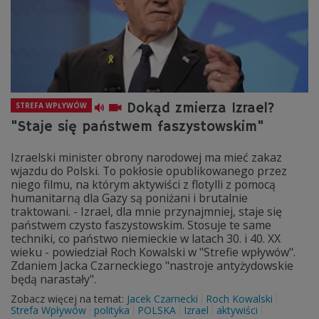
Dokąd zmierza Izrael?
STREFA WPŁYWÓW
"Staje się państwem faszystowskim"
Izraelski minister obrony narodowej ma mieć zakaz
wjazdu do Polski. To pokłosie opublikowanego przez
niego filmu, na którym aktywiści z flotylli z pomocą
humanitarną dla Gazy są poniżani i brutalnie
traktowani. - Izrael, dla mnie przynajmniej, staje się
państwem czysto faszystowskim. Stosuje te same
techniki, co państwo niemieckie w latach 30. i 40. XX
wieku - powiedział Roch Kowalski w "Strefie wpływów".
Zdaniem Jacka Czarneckiego "nastroje antyżydowskie
będą narastały".
Zobacz więcej na temat:
Jacek Czarnecki
Roch Kowalski
Strefa Wpływów
polityka
POLSKA
Izrael
aktywiści