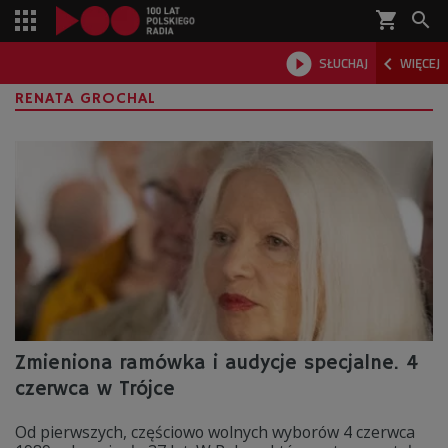
shopping_cart



SŁUCHAJ
WIĘCEJ

RENATA GROCHAL
Zmieniona ramówka i audycje specjalne. 4
czerwca w Trójce
Od pierwszych, częściowo wolnych wyborów 4 czerwca