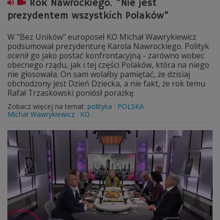
Rok Nawrockiego. "Nie jest
prezydentem wszystkich Polaków"
W "Bez Uników" europoseł KO Michał Wawrykiewicz
podsumował prezydenturę Karola Nawrockiego. Polityk
ocenił go jako postać konfrontacyjną - zarówno wobec
obecnego rządu, jak i tej części Polaków, która na niego
nie głosowała. On sam wolałby pamiętać, że dzisiaj
obchodzony jest Dzień Dziecka, a nie fakt, że rok temu
Rafał Trzaskowski poniósł porażkę.
Zobacz więcej na temat:
polityka
POLSKA
Michał Wawrykiewicz
KO