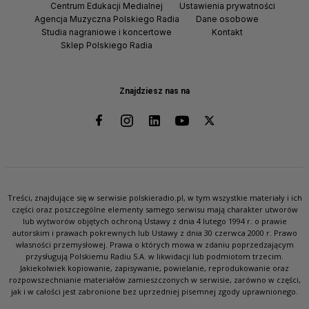
Centrum Edukacji Medialnej
Ustawienia prywatności
Agencja Muzyczna Polskiego Radia
Dane osobowe
Studia nagraniowe i koncertowe
Kontakt
Sklep Polskiego Radia
Znajdziesz nas na
Treści, znajdujące się w serwisie polskieradio.pl, w tym wszystkie materiały i ich
części oraz poszczególne elementy samego serwisu mają charakter utworów
lub wytworów objętych ochroną Ustawy z dnia 4 lutego 1994 r. o prawie
autorskim i prawach pokrewnych lub Ustawy z dnia 30 czerwca 2000 r. Prawo
własności przemysłowej. Prawa o których mowa w zdaniu poprzedzającym
przysługują Polskiemu Radiu S.A. w likwidacji lub podmiotom trzecim.
Jakiekolwiek kopiowanie, zapisywanie, powielanie, reprodukowanie oraz
rozpowszechnianie materiałów zamieszczonych w serwisie, zarówno w części,
jak i w całości jest zabronione bez uprzedniej pisemnej zgody uprawnionego.