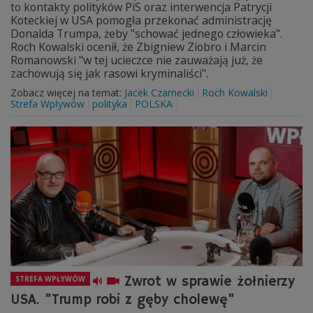
to kontakty polityków PiS oraz interwencja Patrycji
Koteckiej w USA pomogła przekonać administrację
Donalda Trumpa, żeby "schować jednego człowieka".
Roch Kowalski ocenił, że Zbigniew Ziobro i Marcin
Romanowski "w tej ucieczce nie zauważają już, że
zachowują się jak rasowi kryminaliści".
Zobacz więcej na temat:
Jacek Czarnecki
Roch Kowalski
Strefa Wpływów
polityka
POLSKA
Zwrot w sprawie żołnierzy
STREFA WPŁYWÓW
USA. "Trump robi z gęby cholewę"