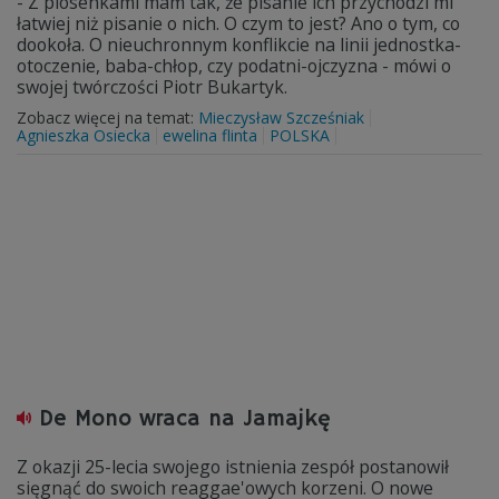
- Z piosenkami mam tak, że pisanie ich przychodzi mi
łatwiej niż pisanie o nich. O czym to jest? Ano o tym, co
dookoła. O nieuchronnym konflikcie na linii jednostka-
otoczenie, baba-chłop, czy podatni-ojczyzna - mówi o
swojej twórczości Piotr Bukartyk.
Zobacz więcej na temat:
Mieczysław Szcześniak
Agnieszka Osiecka
ewelina flinta
POLSKA
De Mono wraca na Jamajkę
Z okazji 25-lecia swojego istnienia zespół postanowił
sięgnąć do swoich reaggae'owych korzeni. O nowe