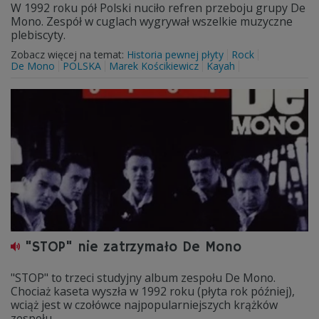
W 1992 roku pół Polski nuciło refren przeboju grupy De
Mono. Zespół w cuglach wygrywał wszelkie muzyczne
plebiscyty.
Zobacz więcej na temat:
Historia pewnej płyty
Rock
De Mono
POLSKA
Marek Kościkiewicz
Kayah
"STOP" nie zatrzymało De Mono
"STOP" to trzeci studyjny album zespołu De Mono.
Chociaż kaseta wyszła w 1992 roku (płyta rok później),
wciąż jest w czołówce najpopularniejszych krążków
zespołu.