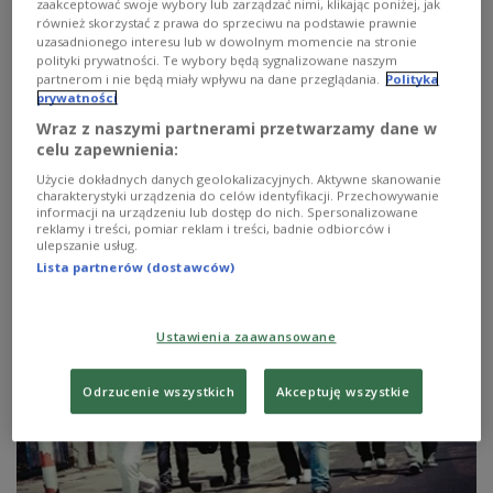
zaakceptować swoje wybory lub zarządzać nimi, klikając poniżej, jak
również skorzystać z prawa do sprzeciwu na podstawie prawnie
uzasadnionego interesu lub w dowolnym momencie na stronie
polityki prywatności. Te wybory będą sygnalizowane naszym
partnerom i nie będą miały wpływu na dane przeglądania.
Polityka
"Spiekota" De Mono
prywatności
Wraz z naszymi partnerami przetwarzamy dane w
"Spiekota" to muzyczny kolaż zawierający największe
celu zapewnienia:
przeboje lat 60. i 70. na nowo zaaranżowane przez De
Użycie dokładnych danych geolokalizacyjnych. Aktywne skanowanie
Mono oraz zaproszone młode gwiazdy sceny reggae -
charakterystyki urządzenia do celów identyfikacji. Przechowywanie
Marikę, Junior Stress, czy Dawida Portasza. "Spiekota"
informacji na urządzeniu lub dostęp do nich. Spersonalizowane
to płyta łącząca trzy pokolenia!
reklamy i treści, pomiar reklam i treści, badnie odbiorców i
ulepszanie usług.
Zobacz więcej na temat:
De Mono
lata 60
POLSKA
płyta
Lista partnerów (dostawców)
Ustawienia zaawansowane
Odrzucenie wszystkich
Akceptuję wszystkie