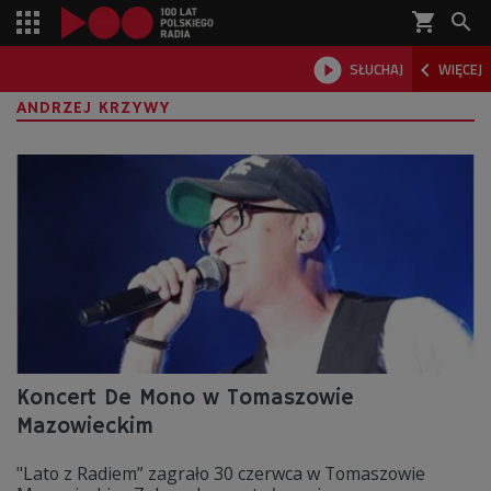
shopping_cart



SŁUCHAJ
WIĘCEJ

ANDRZEJ KRZYWY
Koncert De Mono w Tomaszowie
Mazowieckim
"Lato z Radiem” zagrało 30 czerwca w Tomaszowie