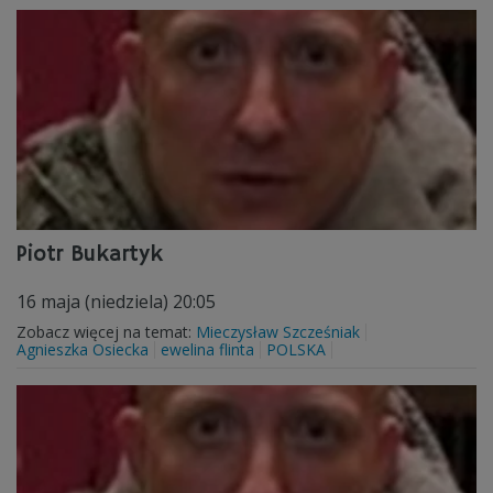
Piotr Bukartyk
16 maja (niedziela) 20:05
Zobacz więcej na temat:
Mieczysław Szcześniak
Agnieszka Osiecka
ewelina flinta
POLSKA