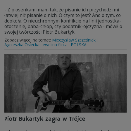
- Z piosenkami mam tak, że pisanie ich przychodzi mi
łatwiej niż pisanie o nich. O czym to jest? Ano o tym, co
dookoła. O nieuchronnym konflikcie na linii jednostka-
otoczenie, baba-chłop, czy podatnik-ojczyzna - mówił o
swojej twórczości Piotr Bukartyk.
Zobacz więcej na temat:
Mieczysław Szcześniak
Agnieszka Osiecka
ewelina flinta
POLSKA
Piotr Bukartyk zagra w Trójce