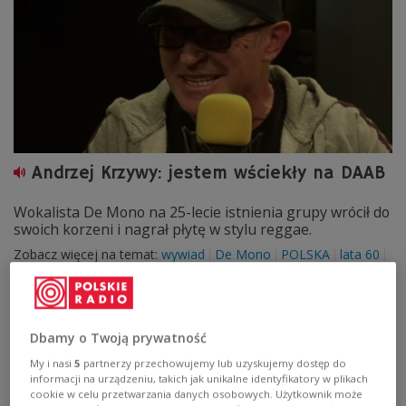
Andrzej Krzywy: jestem wściekły na DAAB
Wokalista De Mono na 25-lecie istnienia grupy wrócił do
swoich korzeni i nagrał płytę w stylu reggae.
Zobacz więcej na temat:
wywiad
De Mono
POLSKA
lata 60
Dbamy o Twoją prywatność
My i nasi
5
partnerzy przechowujemy lub uzyskujemy dostęp do
informacji na urządzeniu, takich jak unikalne identyfikatory w plikach
cookie w celu przetwarzania danych osobowych. Użytkownik może