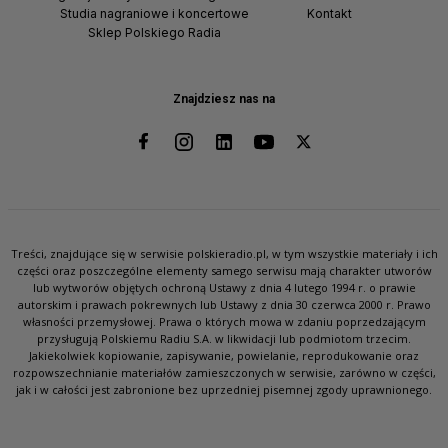
Studia nagraniowe i koncertowe
Kontakt
Sklep Polskiego Radia
Znajdziesz nas na
Treści, znajdujące się w serwisie polskieradio.pl, w tym wszystkie materiały i ich
części oraz poszczególne elementy samego serwisu mają charakter utworów
lub wytworów objętych ochroną Ustawy z dnia 4 lutego 1994 r. o prawie
autorskim i prawach pokrewnych lub Ustawy z dnia 30 czerwca 2000 r. Prawo
własności przemysłowej. Prawa o których mowa w zdaniu poprzedzającym
przysługują Polskiemu Radiu S.A. w likwidacji lub podmiotom trzecim.
Jakiekolwiek kopiowanie, zapisywanie, powielanie, reprodukowanie oraz
rozpowszechnianie materiałów zamieszczonych w serwisie, zarówno w części,
jak i w całości jest zabronione bez uprzedniej pisemnej zgody uprawnionego.