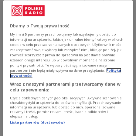
śpiewającą - "Burial" to pierwszy singiel do filmu, a tekst
tego utworu napisała Charli XCX.
Zobacz więcej na temat:
Czwórka
MUZYKA
FILM
Dbamy o Twoją prywatność
My i nasi
5
partnerzy przechowujemy lub uzyskujemy dostęp do
informacji na urządzeniu, takich jak unikalne identyfikatory w plikach
cookie w celu przetwarzania danych osobowych. Użytkownik może
zaakceptować swoje wybory lub zarządzać nimi, klikając poniżej, jak
również skorzystać z prawa do sprzeciwu na podstawie prawnie
uzasadnionego interesu lub w dowolnym momencie na stronie
polityki prywatności. Te wybory będą sygnalizowane naszym
partnerom i nie będą miały wpływu na dane przeglądania.
Polityka
prywatności
Wraz z naszymi partnerami przetwarzamy dane w
celu zapewnienia:
Anne Hathaway z singlem. Premiera
Użycie dokładnych danych geolokalizacyjnych. Aktywne skanowanie
piosenki "Burial" do filmu "Mother Mary"
charakterystyki urządzenia do celów identyfikacji. Przechowywanie
informacji na urządzeniu lub dostęp do nich. Spersonalizowane
reklamy i treści, pomiar reklam i treści, badnie odbiorców i
Anne Hathaway nagrała piosenkę do filmu, w którym
ulepszanie usług.
wciela się w główną rolę. O laureatce Oscara ponownie
Lista partnerów (dostawców)
zrobi się głośno 17 kwietnia 2026 roku, kiedy do
amerykańskich kin trafi produkcja "Mother Mary".