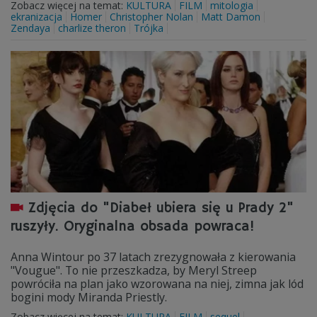
Zobacz więcej na temat:
KULTURA
FILM
mitologia
ekranizacja
Homer
Christopher Nolan
Matt Damon
Zendaya
charlize theron
Trójka
Zdjęcia do "Diabeł ubiera się u Prady 2"
ruszyły. Oryginalna obsada powraca!
Anna Wintour po 37 latach zrezygnowała z kierowania
"Vougue". To nie przeszkadza, by Meryl Streep
powróciła na plan jako wzorowana na niej, zimna jak lód
bogini mody Miranda Priestly.
Zobacz więcej na temat:
KULTURA
FILM
sequel