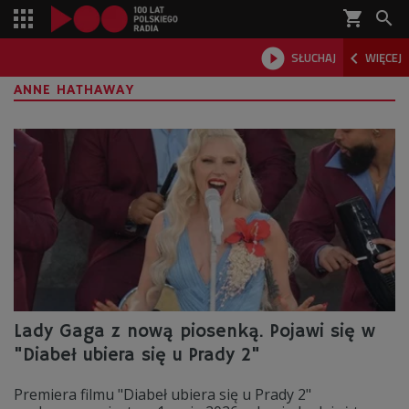
shopping_cart



SŁUCHAJ
WIĘCEJ

ANNE HATHAWAY
Lady Gaga z nową piosenką. Pojawi się w
"Diabeł ubiera się u Prady 2"
Premiera filmu "Diabeł ubiera się u Prady 2"