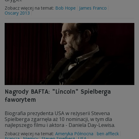
Zobacz więcej na temat:
Bob Hope
James Franco
Oscary 2013
Nagrody BAFTA: "Lincoln" Spielberga
faworytem
Biografia prezydenta USA w reżyserii Stevena
Spielberga zgarnęła aż 10 nominacji, w tym dla
najlepszego filmu i aktora - Daniela Day-Lewisa.
Zobacz więcej na temat:
Ameryka Północna
ben affleck
Francja
Niemcy
Steven Spielberg
USA