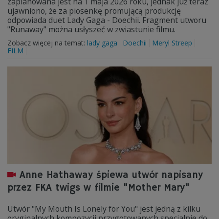
zaplanowana jest na 1 maja 2026 roku, jednak już teraz
ujawniono, że za piosenkę promującą produkcję
odpowiada duet Lady Gaga - Doechii. Fragment utworu
"Runaway" można usłyszeć w zwiastunie filmu.
Zobacz więcej na temat:
lady gaga
Doechii
Meryl Streep
FILM
Anne Hathaway śpiewa utwór napisany
przez FKA twigs w filmie "Mother Mary"
Utwór "My Mouth Is Lonely for You" jest jedną z kilku
oryginalnych kompozycji przygotowanych specjalnie do