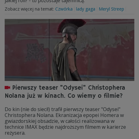
jakiej roli? - to pozostaje tajemnicą.
Zobacz więcej na temat:
Czwórka
lady gaga
Meryl Streep
Pierwszy teaser "Odysei" Christophera
Nolana już w kinach. Co wiemy o filmie?
Do kin (nie do sieci!) trafił pierwszy teaser "Odysei"
Christophera Nolana. Ekranizacja epopei Homera w
gwiazdorskiej obsadzie, w całości realizowana w
technice IMAX będzie najdroższym filmem w karierze
reżysera.