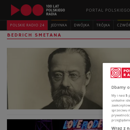
PORTAL POLSKIEGO
POLSKIE RADIO 24
JEDYNKA
DWÓJKA
TRÓJKA
CZWÓ
BEDRICH SMETANA
Dbamy o
My i nasi
5
p
unikalne id
zaakceptowa
sprzeciwu 
prywatnośc
przeglądani
Wraz z n