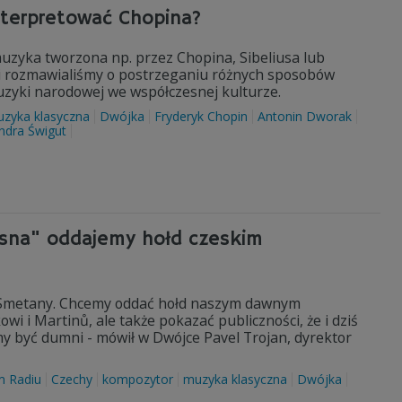
nterpretować Chopina?
uzyka tworzona np. przez Chopina, Sibeliusa lub
ji rozmawialiśmy o postrzeganiu różnych sposobów
muzyki narodowej we współczesnej kulturze.
zyka klasyczna
Dwójka
Fryderyk Chopin
Antonin Dworak
ndra Świgut
iosna" oddajemy hołd czeskim
a Smetany. Chcemy oddać hołd naszym dawnym
i i Martinů, ale także pokazać publiczności, że i dziś
być dumni - mówił w Dwójce Pavel Trojan, dyrektor
m Radiu
Czechy
kompozytor
muzyka klasyczna
Dwójka