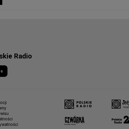
lskie Radio
re
ocji
amy
rwisu
atności
ywatności