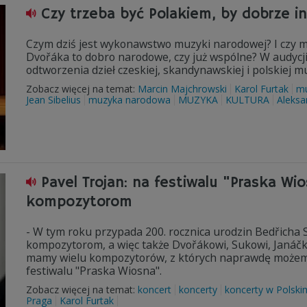
Czy trzeba być Polakiem, by dobrze i
Czym dziś jest wykonawstwo muzyki narodowej? I czy m
Dvořáka to dobro narodowe, czy już wspólne? W audyc
odtworzenia dzieł czeskiej, skandynawskiej i polskiej 
Zobacz więcej na temat:
Marcin Majchrowski
Karol Furtak
mu
Jean Sibelius
muzyka narodowa
MUZYKA
KULTURA
Aleksa
Pavel Trojan: na festiwalu "Praska W
kompozytorom
- W tym roku przypada 200. rocznica urodzin Bedřich
kompozytorom, a więc także Dvořákowi, Sukowi, Janáčkow
mamy wielu kompozytorów, z których naprawdę możemy 
festiwalu "Praska Wiosna".
Zobacz więcej na temat:
koncert
koncerty
koncerty w Polski
Praga
Karol Furtak