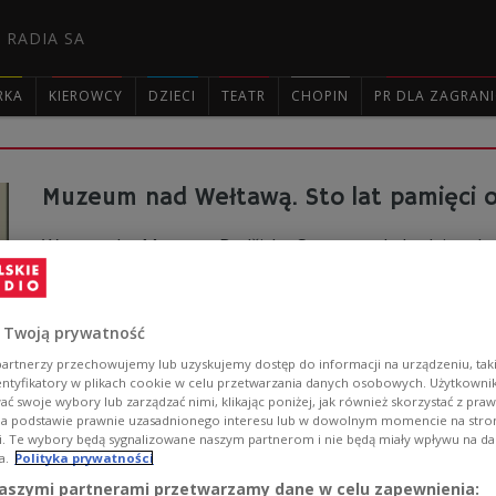
 RADIA SA
RKA
KIEROWCY
DZIECI
TEATR
CHOPIN
PR DLA ZAGRAN

Muzeum nad Wełtawą. Sto lat pamięci 
W tym roku Muzeum Bedřicha Smetany obchodzi stulecie 
brzegiem Wełtawy, i gromadzi pamiątki związane z życ
Zobacz więcej na temat:
Karol Furtak
muzyka klasyczna
Pra
 Twoją prywatność
artnerzy przechowujemy lub uzyskujemy dostęp do informacji na urządzeniu, taki
entyfikatory w plikach cookie w celu przetwarzania danych osobowych. Użytkown
ć swoje wybory lub zarządzać nimi, klikając poniżej, jak również skorzystać z pra
na podstawie prawnie uzasadnionego interesu lub w dowolnym momencie na stroni
i. Te wybory będą sygnalizowane naszym partnerom i nie będą miały wpływu na d
a.
Polityka prywatności
"Sprzedana narzeczona" Smetany na wi
aszymi partnerami przetwarzamy dane w celu zapewnienia: