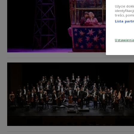
Użycie dokł
identyfikac
treści, pom
Lista par
Ustawieni