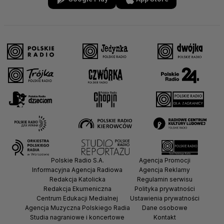
Polskie Radio S.A.
Agencja Promocji
Informacyjna Agencja Radiowa
Agencja Reklamy
Redakcja Katolicka
Regulamin serwisu
Redakcja Ekumeniczna
Polityka prywatności
Centrum Edukacji Medialnej
Ustawienia prywatności
Agencja Muzyczna Polskiego Radia
Dane osobowe
Studia nagraniowe i koncertowe
Kontakt