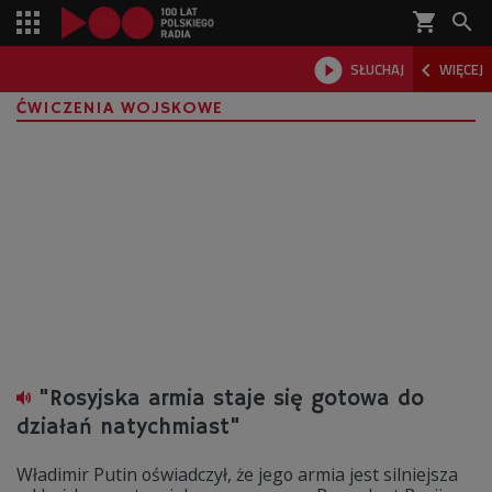
shopping_cart



SŁUCHAJ
WIĘCEJ

ĆWICZENIA WOJSKOWE
"Rosyjska armia staje się gotowa do
działań natychmiast"
Władimir Putin oświadczył, że jego armia jest silniejsza