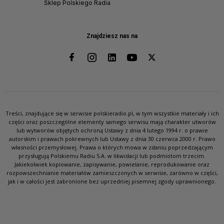
Sklep Polskiego Radia
Znajdziesz nas na
Treści, znajdujące się w serwisie polskieradio.pl, w tym wszystkie materiały i ich
części oraz poszczególne elementy samego serwisu mają charakter utworów
lub wytworów objętych ochroną Ustawy z dnia 4 lutego 1994 r. o prawie
autorskim i prawach pokrewnych lub Ustawy z dnia 30 czerwca 2000 r. Prawo
własności przemysłowej. Prawa o których mowa w zdaniu poprzedzającym
przysługują Polskiemu Radiu S.A. w likwidacji lub podmiotom trzecim.
Jakiekolwiek kopiowanie, zapisywanie, powielanie, reprodukowanie oraz
rozpowszechnianie materiałów zamieszczonych w serwisie, zarówno w części,
jak i w całości jest zabronione bez uprzedniej pisemnej zgody uprawnionego.