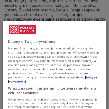
od każdego potencjalnego agresora. Prezydent Rosji
mówił o tym na posiedzeniu Kolegium Ministerstwa
Obrony. Z kolei szef resortu, Siergiej Szojgu zapewnił
gospodarza Kremla, że rosyjskie siły zbrojne
zneutralizowały ewentualne zagrożenie ze strony tarczy
antyrakietowej NATO. O armii Federacji Rosyjskiej
rozmawiali w Debacie Poranka Dariusz Materniak
(polUkr.net), Michał Potocki (Dziennik Gazeta Prawna) i
Maciej Jastrzębski (korespondent Polskiego Radia w
Dbamy o Twoją prywatność
Moskwie).
My i nasi
5
partnerzy przechowujemy lub uzyskujemy dostęp do
Zobacz więcej na temat:
Rosja
Władimir Putin
informacji na urządzeniu, takich jak unikalne identyfikatory w plikach
Europa Wschodnia
Europa
Unia Europejska
Maciej Jastrzębski
wojsko
Białoruś
NATO
USA
cookie w celu przetwarzania danych osobowych. Użytkownik może
zaakceptować swoje wybory lub zarządzać nimi, klikając poniżej, jak
również skorzystać z prawa do sprzeciwu na podstawie prawnie
uzasadnionego interesu lub w dowolnym momencie na stronie
polityki prywatności. Te wybory będą sygnalizowane naszym
partnerom i nie będą miały wpływu na dane przeglądania.
Polityka
prywatności
Wraz z naszymi partnerami przetwarzamy dane w
celu zapewnienia:
Użycie dokładnych danych geolokalizacyjnych. Aktywne skanowanie
charakterystyki urządzenia do celów identyfikacji. Przechowywanie
informacji na urządzeniu lub dostęp do nich. Spersonalizowane