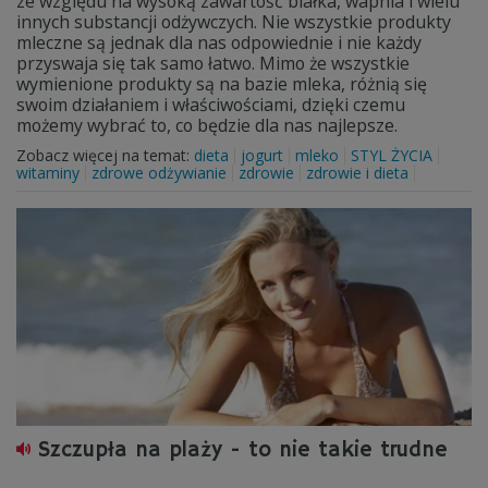
ze względu na wysoką zawartość białka, wapnia i wielu
innych substancji odżywczych. Nie wszystkie produkty
mleczne są jednak dla nas odpowiednie i nie każdy
przyswaja się tak samo łatwo. Mimo że wszystkie
wymienione produkty są na bazie mleka, różnią się
swoim działaniem i właściwościami, dzięki czemu
możemy wybrać to, co będzie dla nas najlepsze.
Zobacz więcej na temat:
dieta
jogurt
mleko
STYL ŻYCIA
witaminy
zdrowe odżywianie
zdrowie
zdrowie i dieta
Szczupła na plaży - to nie takie trudne