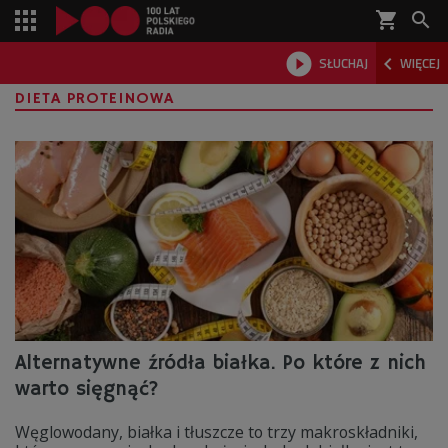
shopping_cart



SŁUCHAJ
WIĘCEJ

DIETA PROTEINOWA
Alternatywne źródła białka. Po które z nich
warto sięgnąć?
Węglowodany, białka i tłuszcze to trzy makroskładniki,