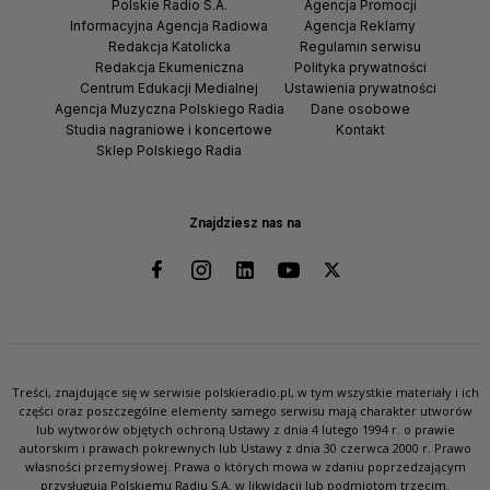
Polskie Radio S.A.
Agencja Promocji
Informacyjna Agencja Radiowa
Agencja Reklamy
Redakcja Katolicka
Regulamin serwisu
Redakcja Ekumeniczna
Polityka prywatności
Centrum Edukacji Medialnej
Ustawienia prywatności
Agencja Muzyczna Polskiego Radia
Dane osobowe
Studia nagraniowe i koncertowe
Kontakt
Sklep Polskiego Radia
Znajdziesz nas na
Treści, znajdujące się w serwisie polskieradio.pl, w tym wszystkie materiały i ich
części oraz poszczególne elementy samego serwisu mają charakter utworów
lub wytworów objętych ochroną Ustawy z dnia 4 lutego 1994 r. o prawie
autorskim i prawach pokrewnych lub Ustawy z dnia 30 czerwca 2000 r. Prawo
własności przemysłowej. Prawa o których mowa w zdaniu poprzedzającym
przysługują Polskiemu Radiu S.A. w likwidacji lub podmiotom trzecim.