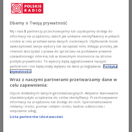
Nowy rok to także nowe trendy w odżywianiu. Czy warto
ulegać takim modom? Co i jak jeść, żeby schudnąć? I jak
wytrwać w dietetycznym postanowieniu noworocznym?
O tym rozmawialiśmy z dietetyczką Jagodą Podkowską.
Dbamy o Twoją prywatność
Zobacz więcej na temat:
Czwórka
Piotr Galus
diety
dieta
My i nasi
5
partnerzy przechowujemy lub uzyskujemy dostęp do
dieta atkinsa
dieta bezglutenowa
STYL ŻYCIA
informacji na urządzeniu, takich jak unikalne identyfikatory w plikach
cookie w celu przetwarzania danych osobowych. Użytkownik może
zaakceptować swoje wybory lub zarządzać nimi, klikając poniżej, jak
również skorzystać z prawa do sprzeciwu na podstawie prawnie
uzasadnionego interesu lub w dowolnym momencie na stronie
polityki prywatności. Te wybory będą sygnalizowane naszym
partnerom i nie będą miały wpływu na dane przeglądania.
Polityka
prywatności
Wraz z naszymi partnerami przetwarzamy dane w
celu zapewnienia:
Użycie dokładnych danych geolokalizacyjnych. Aktywne skanowanie
charakterystyki urządzenia do celów identyfikacji. Przechowywanie
informacji na urządzeniu lub dostęp do nich. Spersonalizowane
reklamy i treści, pomiar reklam i treści, badnie odbiorców i
Dietetyk: zdrowa dieta to stawianie na
ulepszanie usług.
jakość
Lista partnerów (dostawców)
Według słownika "dieta" to system odżywiania się