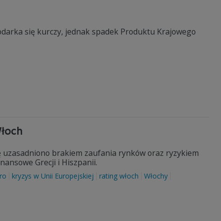
spodarka się kurczy, jednak spadek Produktu Krajowego
Włoch
ę uzasadniono brakiem zaufania rynków oraz ryzykiem
nansowe Grecji i Hiszpanii.
uro
kryzys w Unii Europejskiej
rating włoch
Włochy