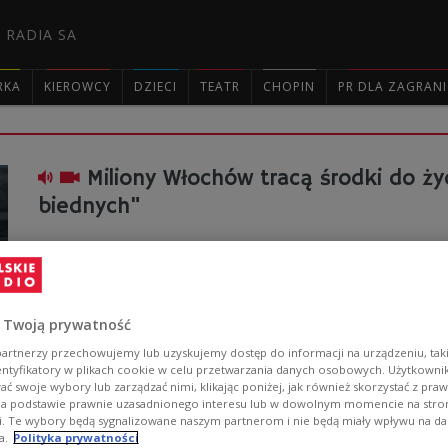
 RADIA SA
RKA
KIEROWCY
DZIECI
TEATR
CHOPIN
PR DLA ZAGRAN

Miliony Włochów tracą środki do ży
biednych"
Włochom, w wyniku koronawirusa, grozi powstanie nowe
Związku Doradców Pracy ostrzega, że ponad 3 miliony 
granicę ubóstwa.
Zobacz więcej na temat:
koronawirus
Włochy
Europa
wirus
 Twoją prywatność
artnerzy przechowujemy lub uzyskujemy dostęp do informacji na urządzeniu, taki
entyfikatory w plikach cookie w celu przetwarzania danych osobowych. Użytkown
ć swoje wybory lub zarządzać nimi, klikając poniżej, jak również skorzystać z pra
na podstawie prawnie uzasadnionego interesu lub w dowolnym momencie na stroni
Jak referendum we Włoszech wpłynie 
i. Te wybory będą sygnalizowane naszym partnerom i nie będą miały wpływu na d
a.
Polityka prywatności