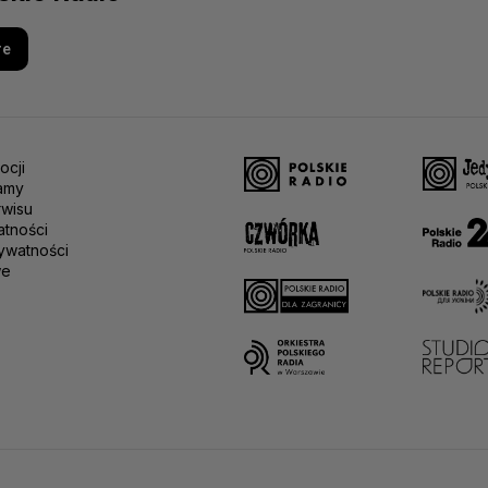
re
ocji
amy
rwisu
atności
ywatności
we