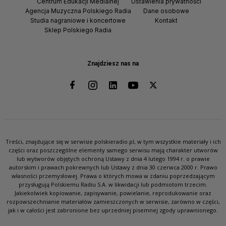
Centrum Edukacji Medialnej
Ustawienia prywatności
Agencja Muzyczna Polskiego Radia
Dane osobowe
Studia nagraniowe i koncertowe
Kontakt
Sklep Polskiego Radia
Znajdziesz nas na
Treści, znajdujące się w serwisie polskieradio.pl, w tym wszystkie materiały i ich
części oraz poszczególne elementy samego serwisu mają charakter utworów
lub wytworów objętych ochroną Ustawy z dnia 4 lutego 1994 r. o prawie
autorskim i prawach pokrewnych lub Ustawy z dnia 30 czerwca 2000 r. Prawo
własności przemysłowej. Prawa o których mowa w zdaniu poprzedzającym
przysługują Polskiemu Radiu S.A. w likwidacji lub podmiotom trzecim.
Jakiekolwiek kopiowanie, zapisywanie, powielanie, reprodukowanie oraz
rozpowszechnianie materiałów zamieszczonych w serwisie, zarówno w części,
jak i w całości jest zabronione bez uprzedniej pisemnej zgody uprawnionego.