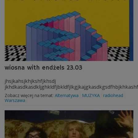
wiosna with endżels 23.03
jhsjkahsjkhjkshfjkhsdj
jkhdkasdkasdkljghkldfjbkldfjlkgjkajgkasdkgsdfhbjkhkash
Zobacz więcej na temat:
Alternatywa
MUZYKA
radiohead
Warszawa