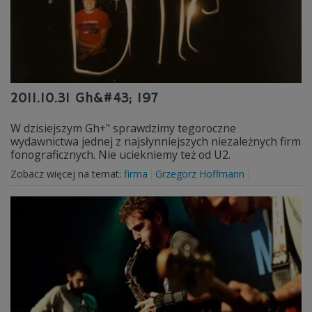
2011.10.31 Gh&#43; 197
W dzisiejszym Gh+" sprawdzimy tegoroczne
wydawnictwa jednej z najsłynniejszych niezależnych firm
fonograficznych. Nie uciekniemy też od U2.
Zobacz więcej na temat:
firma
Grzegorz Hoffmann