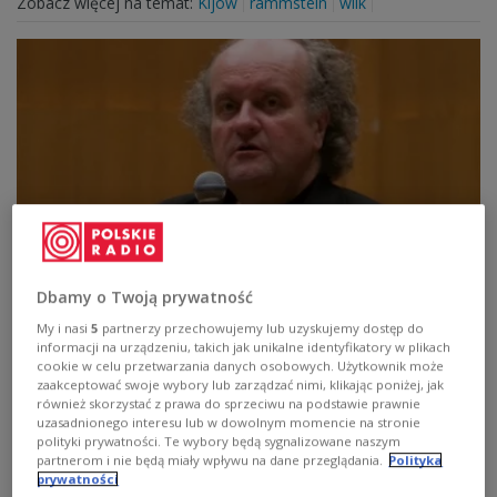
Zobacz więcej na temat:
Kijów
rammstein
wilk
Nowy utwór Wolfganga Rihma
Dbamy o Twoją prywatność
My i nasi
5
partnerzy przechowujemy lub uzyskujemy dostęp do
Zapraszamy do wysłuchania amstrdamskiego koncertu,
informacji na urządzeniu, takich jak unikalne identyfikatory w plikach
podczas którego zespół ASKO Schoenberg dokonał
cookie w celu przetwarzania danych osobowych. Użytkownik może
prawykonia "Der Maler träumt" na baryton i orkiestrę.
zaakceptować swoje wybory lub zarządzać nimi, klikając poniżej, jak
Zobacz więcej na temat:
Amsterdam
również skorzystać z prawa do sprzeciwu na podstawie prawnie
uzasadnionego interesu lub w dowolnym momencie na stronie
polityki prywatności. Te wybory będą sygnalizowane naszym
partnerom i nie będą miały wpływu na dane przeglądania.
Polityka
prywatności