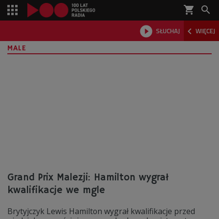
shopping_cart



SŁUCHAJ
WIĘCEJ

MALE
Grand Prix Malezji: Hamilton wygrał
kwalifikacje we mgle
Brytyjczyk Lewis Hamilton wygrał kwalifikacje przed