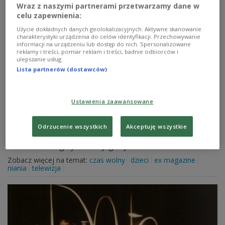
Wraz z naszymi partnerami przetwarzamy dane w
celu zapewnienia:
Użycie dokładnych danych geolokalizacyjnych. Aktywne skanowanie
charakterystyki urządzenia do celów identyfikacji. Przechowywanie
informacji na urządzeniu lub dostęp do nich. Spersonalizowane
reklamy i treści, pomiar reklam i treści, badnie odbiorców i
ulepszanie usług.
Lista partnerów (dostawców)
Olivier Janiak: żyję z chałtur
Ustawienia zaawansowane
Dziennikarz, prezenter telewizyjny, prawnik,
konferansjer. Kiedyś model, dziś jeden z najlepiej
ubranych Polaków. Janiak na brak zajęć nie narzeka. W
Odrzucenie wszystkich
Akceptuję wszystkie
Czwórce redaktor naczelny magazynu "Male Men"
zdradza szczegóły ze swojego życia...
Zobacz więcej na temat:
czas wolny
dzieci
ex magazine
niania
telewizja