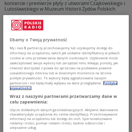
koncercie i premierze płyty z utworami Czajkowskiego i
Lutosławskiego w Muzeum Historii Żydów Polskich.
Zobacz więcej na temat:
Agata Zubel
MUZYKA
muzyka współczesna
Witold Lutosławski
Dbamy o Twoją prywatność
My i nasi
5
partnerzy przechowujemy lub uzyskujemy dostęp do
informacji na urządzeniu, takich jak unikalne identyfikatory w plikach
cookie w celu przetwarzania danych osobowych. Użytkownik może
zaakceptować swoje wybory lub zarządzać nimi, klikając poniżej, jak
również skorzystać z prawa do sprzeciwu na podstawie prawnie
uzasadnionego interesu lub w dowolnym momencie na stronie
polityki prywatności. Te wybory będą sygnalizowane naszym
partnerom i nie będą miały wpływu na dane przeglądania.
Polityka
prywatności
Rap, jidysz i Tokarczuk na jednym
Wraz z naszymi partnerami przetwarzamy dane w
celu zapewnienia:
festiwalu
Użycie dokładnych danych geolokalizacyjnych. Aktywne skanowanie
charakterystyki urządzenia do celów identyfikacji. Przechowywanie
- Ideą tego festiwalu jest, że polskie i międzynarodowe
informacji na urządzeniu lub dostęp do nich. Spersonalizowane
projekty tworzone są specjalnie z myślą o nim. Tak
reklamy i treści, pomiar reklam i treści, badnie odbiorców i
będzie i w tym roku - zapowiedział szef artystyczny
ulepszanie usług.