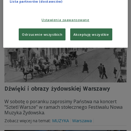
imprezy.
Lista partnerów (dostawców)
Zobacz więcej na temat:
koncert
literatura
MUZYKA
rap
Żydzi
Iza Żukowska
Ustawienia zaawansowane
Odrzucenie wszystkich
Akceptuję wszystkie
Dźwięki i obrazy żydowskiej Warszawy
W sobotę o poranku zaprosimy Państwa na koncert
"Sztetl Warsze" w ramach stołecznego Festiwalu Nowa
Muzyka Żydowska.
Zobacz więcej na temat:
MUZYKA
Warszawa