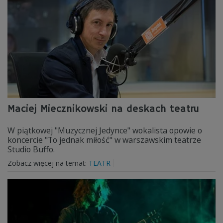
Maciej Miecznikowski na deskach teatru
W piątkowej "Muzycznej Jedynce" wokalista opowie o
koncercie "To jednak miłość" w warszawskim teatrze
Studio Buffo.
Zobacz więcej na temat:
TEATR