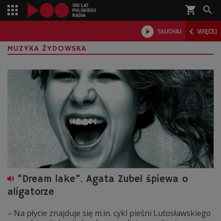
shopping_cart



SŁUCHAJ
WIĘCEJ

MUZYKA ŻYDOWSKA
"Dream lake". Agata Zubel śpiewa o
aligatorze
– Na płycie znajduje się m.in. cykl pieśni Lutosławskiego