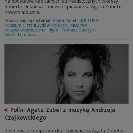
na podstawie kapitalnych surrealistycznych wierszy
Roberta Desnosa – mówiła śpiewaczka Agata Zubel o
nowym albumie.
Zobacz więcej na temat:
Agata Zubel
KULTURA
Muzeum Historii Żydów Polskich
MUZYKA
muzyka współczesna
płyta
Tomasz Obertyn
Witold Lutosławski
Polin: Agata Zubel z muzyką Andrzeja
Czajkowskiego
Rozmowa z kompozytorką i śpiewaczką Agatą Zubel o