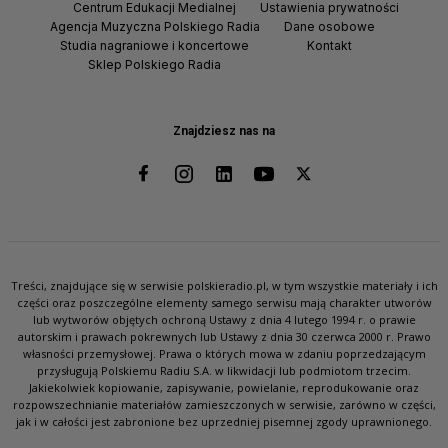
Centrum Edukacji Medialnej
Ustawienia prywatności
Agencja Muzyczna Polskiego Radia
Dane osobowe
Studia nagraniowe i koncertowe
Kontakt
Sklep Polskiego Radia
Znajdziesz nas na
Treści, znajdujące się w serwisie polskieradio.pl, w tym wszystkie materiały i ich
części oraz poszczególne elementy samego serwisu mają charakter utworów
lub wytworów objętych ochroną Ustawy z dnia 4 lutego 1994 r. o prawie
autorskim i prawach pokrewnych lub Ustawy z dnia 30 czerwca 2000 r. Prawo
własności przemysłowej. Prawa o których mowa w zdaniu poprzedzającym
przysługują Polskiemu Radiu S.A. w likwidacji lub podmiotom trzecim.
Jakiekolwiek kopiowanie, zapisywanie, powielanie, reprodukowanie oraz
rozpowszechnianie materiałów zamieszczonych w serwisie, zarówno w części,
jak i w całości jest zabronione bez uprzedniej pisemnej zgody uprawnionego.