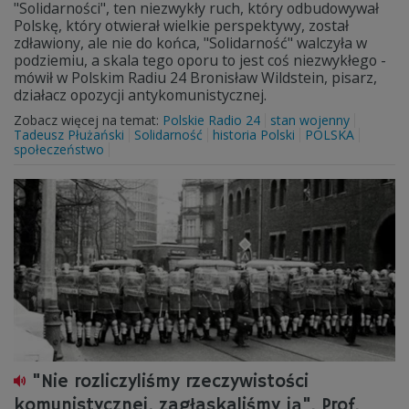
"Solidarności", ten niezwykły ruch, który odbudowywał
Polskę, który otwierał wielkie perspektywy, został
zdławiony, ale nie do końca, "Solidarność" walczyła w
podziemiu, a skala tego oporu to jest coś niezwykłego -
mówił w Polskim Radiu 24 Bronisław Wildstein, pisarz,
działacz opozycji antykomunistycznej.
Zobacz więcej na temat:
Polskie Radio 24
stan wojenny
Tadeusz Płużański
Solidarność
historia Polski
POLSKA
społeczeństwo
"Nie rozliczyliśmy rzeczywistości
komunistycznej, zagłaskaliśmy ją". Prof.