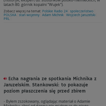
(historyk, ekspert ds. stosunków polsko-niemieckich, w
latach 80. górnik kopalni "Wujek").
Zobacz więcej na temat:
Polskie Radio 24
społeczeństwo
POLSKA
stan wojenny
Adam Michnik
Wojciech Jaruzelski
PRL
Echa nagrania ze spotkania Michnika z
Jaruzelskim. Stankowski: to pokazuje
poziom płaszczenia się przed zbirem
- Byłem zszokowany, oglądając materiał o Adamie
Michniku, choć od dawna nie miałem co do niego