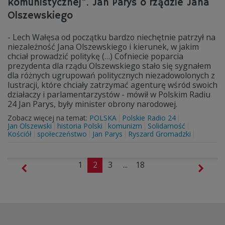
komunistycznej". Jan Parys o rządzie Jana
Olszewskiego
- Lech Wałęsa od początku bardzo niechętnie patrzył na
niezależność Jana Olszewskiego i kierunek, w jakim
chciał prowadzić politykę (…) Cofniecie poparcia
prezydenta dla rządu Olszewskiego stało się sygnałem
dla różnych ugrupowań politycznych niezadowolonych z
lustracji, które chciały zatrzymać agenturę wśród swoich
działaczy i parlamentarzystów - mówił w Polskim Radiu
24 Jan Parys, były minister obrony narodowej.
Zobacz więcej na temat:
POLSKA
Polskie Radio 24
Jan Olszewski
historia Polski
komunizm
Solidarność
Kościół
społeczeństwo
Jan Parys
Ryszard Gromadzki
1
2
3
...
18