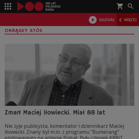
shopping_cart



SŁUCHAJ
WIĘCEJ

OKRĄGŁY STÓŁ
Zmarł Maciej Iłowiecki. Miał 88 lat
Nie żyje publicysta, komentator i dziennikarz Maciej
Iłowiecki. Znany był m.in. z programu "Bumerang"
emitowanego na antenie Polsat. Były członek KRRiT