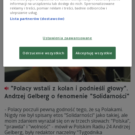
informacji na urządzeniu lub dostęp do nich. Spersonalizowane
Zobacz więcej na temat:
cenzura
dziennikarstwo
HISTORIA
reklamy i treści, pomiar reklam i treści, badnie odbiorców i
Jerzy Turowicz
PRL
Tygodnik Powszechny
ulepszanie usług.
Lista partnerów (dostawców)
Ustawienia zaawansowane
Odrzucenie wszystkich
Akceptuję wszystkie
"Polacy wstali z kolan i podnieśli głowy".
Andrzej Gelberg o fenomenie "Solidarności"
- Polacy poczuli pewną godność tego, że są Polakami.
Nigdy nie był spisany etos "Solidarności" jako takiej, ale
moim zdaniem wyrażał się on w trzech słowach: "Polska",
"prawda" i "wolność" - mówił w Polskim Radiu 24 Andrzej
Gelberg, były redaktor naczelny "Tygodnika