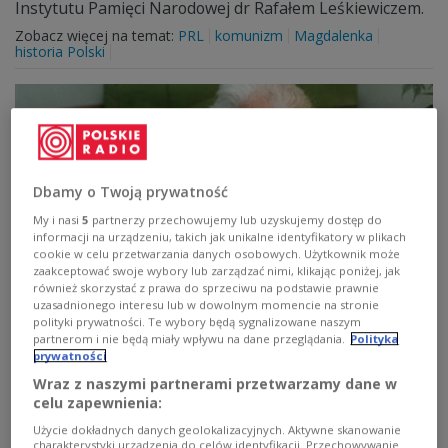
Instytutu Pamięci Narodowej dr Rafałem Leśkiewiczem.
Zobacz więcej na temat:
PRL
komunizm
Magdalenka
historia Polski
Dbamy o Twoją prywatność
My i nasi
5
partnerzy przechowujemy lub uzyskujemy dostęp do
informacji na urządzeniu, takich jak unikalne identyfikatory w plikach
cookie w celu przetwarzania danych osobowych. Użytkownik może
zaakceptować swoje wybory lub zarządzać nimi, klikając poniżej, jak
również skorzystać z prawa do sprzeciwu na podstawie prawnie
Jerzy Turowicz: robić to samo, tylko lepiej
uzasadnionego interesu lub w dowolnym momencie na stronie
polityki prywatności. Te wybory będą sygnalizowane naszym
partnerom i nie będą miały wpływu na dane przeglądania.
Polityka
– On się zawsze uśmiechał, a jednocześnie się
prywatności
wyczuwało, że istnieje ta jego strefa samotna – mówił o
Wraz z naszymi partnerami przetwarzamy dane w
Jerzym Turowiczu w 1999 roku pisarz prof. Zygmunt
celu zapewnienia:
Kubiak. Mijają 24 lata od śmierci wielkiego redaktora
"Tygodnika Powszechnego", choć dla przyjaciół po
Użycie dokładnych danych geolokalizacyjnych. Aktywne skanowanie
prostu człowieka, który emanował dobrocią i spokojem.
charakterystyki urządzenia do celów identyfikacji. Przechowywanie