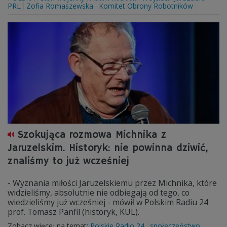
PRL
Zofia Romaszewska
Komitet Obrony Robotników
Szokująca rozmowa Michnika z
Jaruzelskim. Historyk: nie powinna dziwić,
znaliśmy to już wcześniej
- Wyznania miłości Jaruzelskiemu przez Michnika, które
widzieliśmy, absolutnie nie odbiegają od tego, co
wiedzieliśmy już wcześniej - mówił w Polskim Radiu 24
prof. Tomasz Panfil (historyk, KUL).
Zobacz więcej na temat:
Polskie Radio 24
społeczeństwo