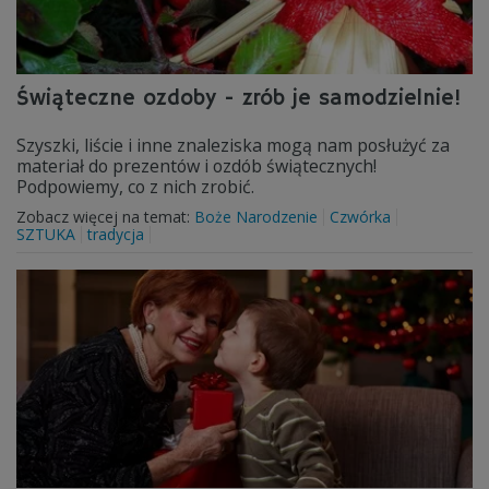
Świąteczne ozdoby - zrób je samodzielnie!
Szyszki, liście i inne znaleziska mogą nam posłużyć za
materiał do prezentów i ozdób świątecznych!
Podpowiemy, co z nich zrobić.
Zobacz więcej na temat:
Boże Narodzenie
Czwórka
SZTUKA
tradycja