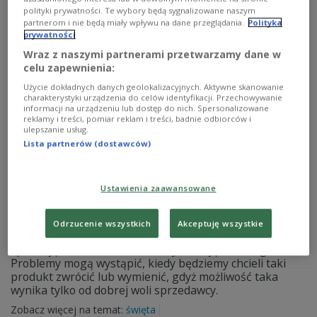
święta
polityki prywatności. Te wybory będą sygnalizowane naszym
partnerom i nie będą miały wpływu na dane przeglądania.
Polityka
prywatności
Wraz z naszymi partnerami przetwarzamy dane w
celu zapewnienia:
Użycie dokładnych danych geolokalizacyjnych. Aktywne skanowanie
charakterystyki urządzenia do celów identyfikacji. Przechowywanie
informacji na urządzeniu lub dostęp do nich. Spersonalizowane
reklamy i treści, pomiar reklam i treści, badnie odbiorców i
ulepszanie usług.
Lista partnerów (dostawców)
Co zrobić z nietrafionym prezentem
Ustawienia zaawansowane
gwiazdkowym?
Odrzucenie wszystkich
Akceptuję wszystkie
Prezenty, które znajdujemy pod choinką nie zawsze
spełniają nasze oczekiwania czy trafiają w nasz gust.
Problemy mogą wystąpić, kiedy będziemy chcieli taki
produkt zwrócić lub wymienić, gdyż możliwość taka
wynika tylko od dobrej woli sprzedawcy.
Zobacz więcej na temat:
święta