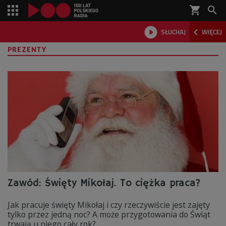
shopping_cart



SŁUCHAJ
WIĘCEJ

PREZENTY
Zawód: Święty Mikołaj. To ciężka praca?
Jak pracuje święty Mikołaj i czy rzeczywiście jest zajęty
tylko przez jedną noc? A może przygotowania do Świąt
trwają u niego cały rok?