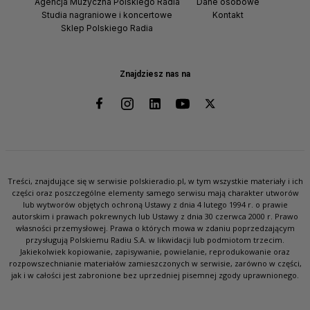
Agencja Muzyczna Polskiego Radia
Dane osobowe
Studia nagraniowe i koncertowe
Kontakt
Sklep Polskiego Radia
Znajdziesz nas na
Treści, znajdujące się w serwisie polskieradio.pl, w tym wszystkie materiały i ich
części oraz poszczególne elementy samego serwisu mają charakter utworów
lub wytworów objętych ochroną Ustawy z dnia 4 lutego 1994 r. o prawie
autorskim i prawach pokrewnych lub Ustawy z dnia 30 czerwca 2000 r. Prawo
własności przemysłowej. Prawa o których mowa w zdaniu poprzedzającym
przysługują Polskiemu Radiu S.A. w likwidacji lub podmiotom trzecim.
Jakiekolwiek kopiowanie, zapisywanie, powielanie, reprodukowanie oraz
rozpowszechnianie materiałów zamieszczonych w serwisie, zarówno w części,
jak i w całości jest zabronione bez uprzedniej pisemnej zgody uprawnionego.