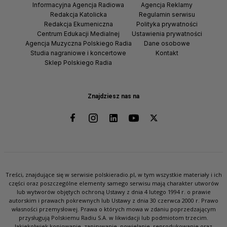
Informacyjna Agencja Radiowa
Agencja Reklamy
Redakcja Katolicka
Regulamin serwisu
Redakcja Ekumeniczna
Polityka prywatności
Centrum Edukacji Medialnej
Ustawienia prywatności
Agencja Muzyczna Polskiego Radia
Dane osobowe
Studia nagraniowe i koncertowe
Kontakt
Sklep Polskiego Radia
Znajdziesz nas na
Treści, znajdujące się w serwisie polskieradio.pl, w tym wszystkie materiały i ich
części oraz poszczególne elementy samego serwisu mają charakter utworów
lub wytworów objętych ochroną Ustawy z dnia 4 lutego 1994 r. o prawie
autorskim i prawach pokrewnych lub Ustawy z dnia 30 czerwca 2000 r. Prawo
własności przemysłowej. Prawa o których mowa w zdaniu poprzedzającym
przysługują Polskiemu Radiu S.A. w likwidacji lub podmiotom trzecim.
Jakiekolwiek kopiowanie, zapisywanie, powielanie, reprodukowanie oraz