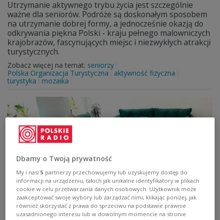
Utrzymanie aktywnego trybu życia jest szczególnie
ważne dla seniorów. Podróże są doskonałym sposobem
na utrzymanie dobrej formy, a jednocześnie okazją do
odkrywania piękna Polski - kraju pełnego malowniczych
krajobrazów, fascynujących miejsc i niezwykłych atrakcji
turystycznych.
Zobacz więcej na temat:
seniorzy
Polska Organizacja Turystyczna
aktywność fizyczna
turystyka
mozaika
Dbamy o Twoją prywatność
My i nasi
5
partnerzy przechowujemy lub uzyskujemy dostęp do
informacji na urządzeniu, takich jak unikalne identyfikatory w plikach
cookie w celu przetwarzania danych osobowych. Użytkownik może
zaakceptować swoje wybory lub zarządzać nimi, klikając poniżej, jak
"Pod jednym dachem" - reportaż Grażyny
również skorzystać z prawa do sprzeciwu na podstawie prawnie
uzasadnionego interesu lub w dowolnym momencie na stronie
Wielowieyskiej o wsparciu dla osób