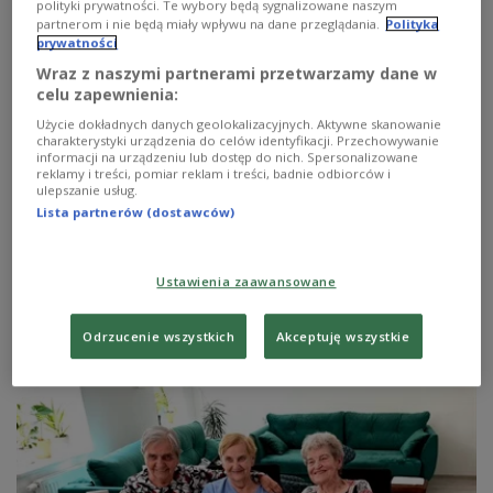
polityki prywatności. Te wybory będą sygnalizowane naszym
starszych, samotnych
partnerom i nie będą miały wpływu na dane przeglądania.
Polityka
prywatności
Co czwarty senior mierzy się z izolacją: 36 procent z
Wraz z naszymi partnerami przetwarzamy dane w
brakiem towarzystwa okresowo, a niemal co piąty
celu zapewnienia:
senior odczuwa samotność. Samotność ma wpływ na
Użycie dokładnych danych geolokalizacyjnych. Aktywne skanowanie
jakość życia i zdrowie psychiczne tej grupy
charakterystyki urządzenia do celów identyfikacji. Przechowywanie
społeczeństwa. W 2021 roku w Rybniku miasto
informacji na urządzeniu lub dostęp do nich. Spersonalizowane
reklamy i treści, pomiar reklam i treści, badnie odbiorców i
wyremontowało starą kamienicę. Znajduje się w niej
ulepszanie usług.
osiem mieszkań, w tym dwa mieszkania chronione.
Lista partnerów (dostawców)
Jedno z mieszkań jest przeznaczone dla seniorek:
mieszkają w nim trzy kobiety, które wcześniej się nie
znały. Dzisiaj są zachwycone i uważają, że to był
znakomity pomysł. To pierwszy taki projekt w Polsce.
Ustawienia zaawansowane
Czy będą kolejne?
Zobacz więcej na temat:
reportaż
seniorzy
mieszkanie
Odrzucenie wszystkich
Akceptuję wszystkie
opieka
pomoc społeczna
Rybnik
Grażyna Wielowieyska