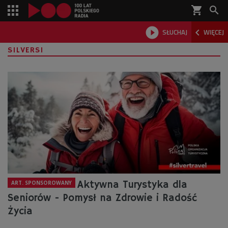
shopping_cart



SŁUCHAJ
WIĘCEJ

SILVERSI
Aktywna Turystyka dla
ART. SPONSOROWANY
Seniorów - Pomysł na Zdrowie i Radość
Życia