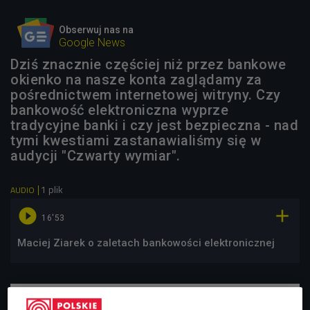
Obserwuj nas na
Google News
Dziś znacznie częściej niż przez bankowe
okienko na nasze konta zaglądamy za
pośrednictwem internetowej witryny. Czy
bankowość elektroniczna wyprze
tradycyjne banki i czy jest bezpieczna - nad
tymi kwestiami zastanawialiśmy się w
audycji "Czwarty wymiar".
1 plik
AUDIO


16'53
Maciej Ziarek o zaletach bankowości elektronicznej