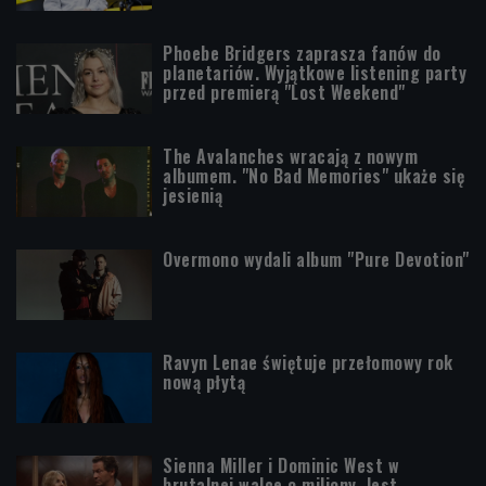
Phoebe Bridgers zaprasza fanów do
planetariów. Wyjątkowe listening party
przed premierą "Lost Weekend"
The Avalanches wracają z nowym
albumem. "No Bad Memories" ukaże się
jesienią
Overmono wydali album "Pure Devotion"
Ravyn Lenae świętuje przełomowy rok
nową płytą
Sienna Miller i Dominic West w
brutalnej walce o miliony. Jest