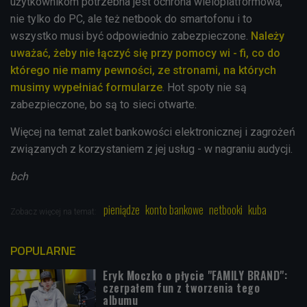
użytkownikom potrzebna jest ochrona wieloplatformowa,
nie tylko do PC, ale też netbook do smartofonu i to
wszystko musi być odpowiednio zabezpieczone.
Należy
uważać, żeby nie łączyć się
przy pomocy wi - fi
, co do
którego nie mamy pewności
, ze stronami, na których
musimy wypełniać formularze
. Hot spoty nie są
zabezpieczone, bo są to sieci otwarte.
Więcej na temat zalet bankowości elektronicznej i zagrożeń
związanych z korzystaniem z jej usług - w nagraniu audycji.
bch
pieniądze
konto bankowe
netbooki
kuba
Zobacz więcej na temat:
POPULARNE
Eryk Moczko o płycie "FAMILY BRAND":
czerpałem fun z tworzenia tego
albumu