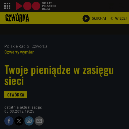
shopping_cart



WIĘCEJ
SŁUCHAJ

Polskie Radio
Czwórka
Czwarty wymiar
Twoje pieniądze w zasięgu
sieci
ostatnia aktualizacja:
05.03.2012 19:25