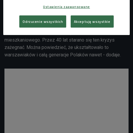
definiują rozwój miast w XX wieku. - My opowiadamy o
Ustawienia zaawansowane
budynkach, o osiedlach, o budownictwie wielorodzinnym,
zmianie obrazu miast - zdradza gość Kasi Dydo. - Po
Odrzucenie wszystkich
Akceptuję wszystkie
wojnie budownictwo "uprzemysłowione" miało być
zasadniczym sposobem rozwiązania kryzysu
mieszkaniowego. Przez 40 lat starano się ten kryzys
zażegnać. Można powiedzieć, że ukształtowało to
warszawiaków i całą generacje Polaków nawet - dodaje.