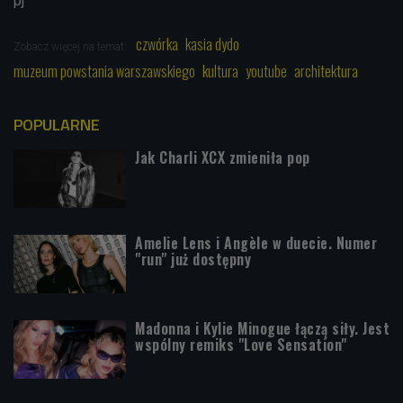
pj
czwórka
kasia dydo
Zobacz więcej na temat:
muzeum powstania warszawskiego
kultura
youtube
architektura
POPULARNE
Jak Charli XCX zmieniła pop
Amelie Lens i Angèle w duecie. Numer
"run" już dostępny
Madonna i Kylie Minogue łączą siły. Jest
wspólny remiks "Love Sensation"