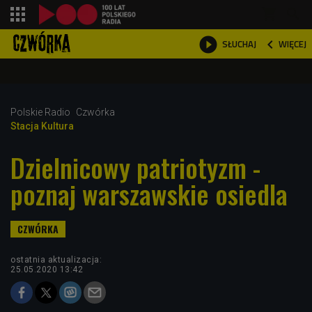
shopping_cart



WIĘCEJ
SŁUCHAJ

Polskie Radio
Czwórka
Stacja Kultura
Dzielnicowy patriotyzm -
poznaj warszawskie osiedla
ostatnia aktualizacja:
25.05.2020 13:42