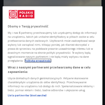
Dbamy o Twoją prywatność
My i nasi
5
partnerzy przechowujemy lub uzyskujemy dostęp do informacji
na urządzeniu, takich jak unikalne identyfikatory w plikach cookie w celu
przetwarzania danych osobowych. Użytkownik może zaakceptować swoje
wybory lub zarządzać nimi, klikając poniżej, jak również skorzystać z
Zdjęcie ilustracyjne
Foto: Arcaion/Pixabay
prawa do sprzeciwu na podstawie prawnie uzasadnionego interesu lub w
dowolnym momencie na stronie polityki prywatności. Te wybory będą
sygnalizowane naszym partnerom i nie będą miały wpływu na dane
- Większość warszawskich osiedli kojarzy się anonimowo.
przeglądania.
Polityka prywatności
My chcieliśmy pokazać, że nie wszystko jest takie
Wraz z naszymi partnerami przetwarzamy dane w celu
jednolite, jak się to wydaje - wyjaśnia varsavianista, który
w
zapewnienia:
każdy wtorek na fanpage’u Muzeum Powstania
Użycie dokładnych danych geolokalizacyjnych. Aktywne skanowanie
Warszawskiego poprowadzi nowy cykl spotkań on-line
charakterystyki urządzenia do celów identyfikacji. Przechowywanie
"Dzielnicowy patriotyzm".
informacji na urządzeniu lub dostęp do nich. Spersonalizowane reklamy i
treści, pomiar reklam i treści, badnie odbiorców i ulepszanie usług.
Lista partnerów (dostawców)
Blok, osiedle, dom, dzielnica - to pojęcia zaliczane do
najważniejszych, a zarazem kontrowersyjnych, które