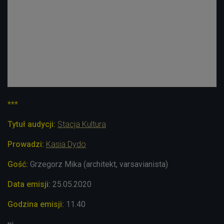
***
Tytuł audycji:
Stacja Kultura
Prowadzi:
Kasia Dydo
Gość:
Grzegorz Mika (architekt, varsavianista)
Data emisji:
25
.05
.2020
Godzina emisji:
11.40