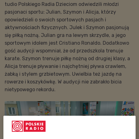
tudio Polskiego Radia Dzieciom odwiedzili młodzi
pasjonaci sportu: Julian, Szymon i Alicja, którzy
opowiedzieli o swoich sportowych pasjach i
aktywnościach fizycznych. Julek i Szymon pasjonują
się piłką nożną. Julian gra na lewym skrzydle, a jego
sportowym idolem jest Cristiano Ronaldo. Dodatkowo
gość audycji wspomniał, że od przedszkola trenuje
karate. Szymon trenuje piłkę nożną od drugiej klasy, a
Alicja trenuje pływanie i najchętniej pływa crawlem,
żabką i stylem grzbietowym. Uwielbia też jazdę na
rowerze i koszykówkę. W audycji nie zabrakło bicia
nietypowego rekordu.