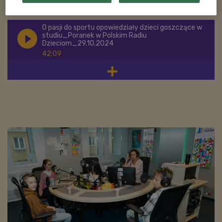
POSŁUCHAJ
O pasji do sportu opowiedziały dzieci goszczące w
studiu_Poranek w Polskim Radiu
Dzieciom_29.10.2024
42:09