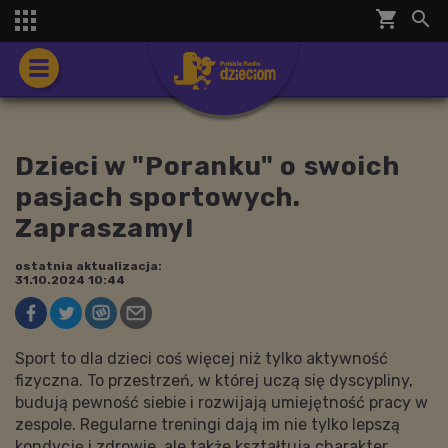
shopping_cart


Dzieci w "Poranku" o swoich
pasjach sportowych.
Zapraszamy!
ostatnia aktualizacja:
31.10.2024 10:44
Sport to dla dzieci coś więcej niż tylko aktywność
fizyczna. To przestrzeń, w której uczą się dyscypliny,
budują pewność siebie i rozwijają umiejętność pracy w
zespole. Regularne treningi dają im nie tylko lepszą
kondycję i zdrowie, ale także kształtują charakter,