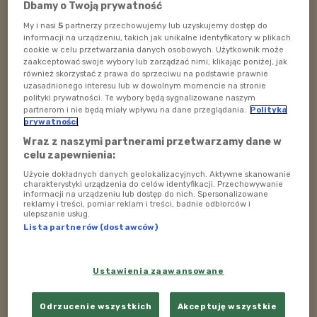
Dbamy o Twoją prywatność
My i nasi
5
partnerzy przechowujemy lub uzyskujemy dostęp do
informacji na urządzeniu, takich jak unikalne identyfikatory w plikach
cookie w celu przetwarzania danych osobowych. Użytkownik może
zaakceptować swoje wybory lub zarządzać nimi, klikając poniżej, jak
również skorzystać z prawa do sprzeciwu na podstawie prawnie
uzasadnionego interesu lub w dowolnym momencie na stronie
polityki prywatności. Te wybory będą sygnalizowane naszym
partnerom i nie będą miały wpływu na dane przeglądania.
Polityka
prywatności
Pasja do sportu tematem audycji Polskiego Radia Dzieciom
Wraz z naszymi partnerami przetwarzamy dane w
Dzieci z pasją opowiedziały o codziennych treningach,
celu zapewnienia:
które są dla nich okazją do spełniania marzeń. Dają im
Użycie dokładnych danych geolokalizacyjnych. Aktywne skanowanie
charakterystyki urządzenia do celów identyfikacji. Przechowywanie
dużo radości oraz satysfakcji. Rozmawiali również o
informacji na urządzeniu lub dostęp do nich. Spersonalizowane
swoich lekcjach wychowania fizycznego i
reklamy i treści, pomiar reklam i treści, badnie odbiorców i
ulepszanie usług.
wyobrażeniach o idealnych lekcjach WF-u, gdyby to oni
Lista partnerów (dostawców)
mogli je prowadzić.
Jak mogłaby wyglądać taka wymarzona lekcja WF'u?
Ustawienia zaawansowane
Zapraszamy do wysłuchania załączonego zapisu
audycji.
Odrzucenie wszystkich
Akceptuję wszystkie