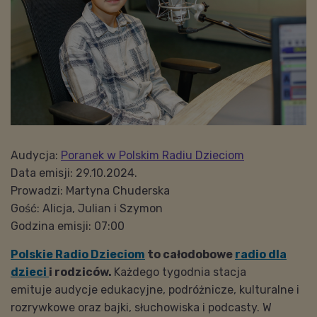
Audycja:
Poranek w Polskim Radiu Dzieciom
Data emisji: 29.10.2024.
Prowadzi: Martyna Chuderska
Gość: Alicja, Julian i Szymon
Godzina emisji: 07:00
Polskie Radio Dzieciom
to całodobowe
radio dla
dzieci
i rodziców.
Każdego tygodnia stacja
emituje audycje edukacyjne, podróżnicze, kulturalne i
rozrywkowe oraz bajki, słuchowiska i podcasty. W