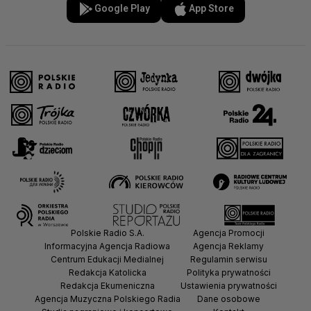
Google Play
App Store
Polskie Radio S.A.
Agencja Promocji
Informacyjna Agencja Radiowa
Agencja Reklamy
Centrum Edukacji Medialnej
Regulamin serwisu
Redakcja Katolicka
Polityka prywatności
Redakcja Ekumeniczna
Ustawienia prywatności
Agencja Muzyczna Polskiego Radia
Dane osobowe