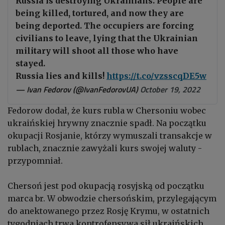
Russia is destroying Ukrainians. People are
being killed, tortured, and now they are
being deported. The occupiers are forcing
civilians to leave, lying that the Ukrainian
military will shoot all those who have
stayed.
Russia lies and kills!
https://t.co/vzsscqDE5w
— Ivan Fedorov (@IvanFedorovUA)
October 19, 2022
Fedorow dodał, że kurs rubla w Chersoniu wobec
ukraińskiej hrywny znacznie spadł. Na początku
okupacji Rosjanie, którzy wymuszali transakcje w
rublach, znacznie zawyżali kurs swojej waluty -
przypomniał.
Chersoń jest pod okupacją rosyjską od początku
marca br. W obwodzie chersońskim, przylegającym
do anektowanego przez Rosję Krymu, w ostatnich
tygodniach trwa kontrofensywa sił ukraińskich.