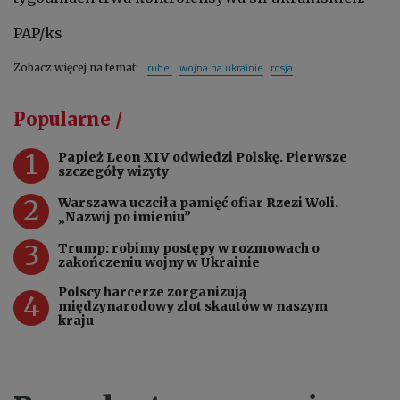
PAP/ks
rubel
wojna na ukrainie
rosja
Zobacz więcej na temat:
Popularne /
1
Papież Leon XIV odwiedzi Polskę. Pierwsze
szczegóły wizyty
2
Warszawa uczciła pamięć ofiar Rzezi Woli.
„Nazwij po imieniu”
3
Trump: robimy postępy w rozmowach o
zakończeniu wojny w Ukrainie
Polscy harcerze zorganizują
4
międzynarodowy zlot skautów w naszym
kraju