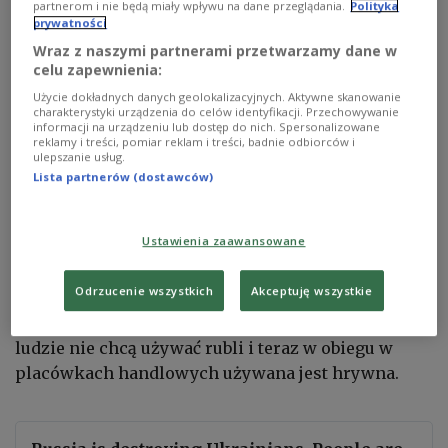
partnerom i nie będą miały wpływu na dane przeglądania.
Polityka
przez Rosję miast w na południu Ukrainy, zaczęli
prywatności
pozbywać się rosyjskich rubli, spodziewając się
Wraz z naszymi partnerami przetwarzamy dane w
celu zapewnienia:
wyzwolenia tych terenów przez siły ukraińskie –
powiedział w niedzielę lojalny wobec władz w
Użycie dokładnych danych geolokalizacyjnych. Aktywne skanowanie
charakterystyki urządzenia do celów identyfikacji. Przechowywanie
Kijowie
mer Melitopola
Iwan Fedorow
.
informacji na urządzeniu lub dostęp do nich. Spersonalizowane
reklamy i treści, pomiar reklam i treści, badnie odbiorców i
ulepszanie usług.
"Wszyscy zdają sobie sprawę, że deokupacja
Lista partnerów (dostawców)
obwodu chersońskiego, a potem rejonu Melitopola,
jest nieunikniona" - powiedział Feodorow,
Ustawienia zaawansowane
cytowany przez agencję Ukrinform. Jak mówił, w
Chersoniu "stacje benzynowe w ogóle odmawiają
Odrzucenie wszystkich
Akceptuję wszystkie
przyjmowania pieniędzy rosyjskich, taka sama
tendencja jest w Melitopolu". Opisywał też, że
ludzie nie chcą używać rubli i teraz w obiegu w
placówkach handlowych używana jest hrywna.