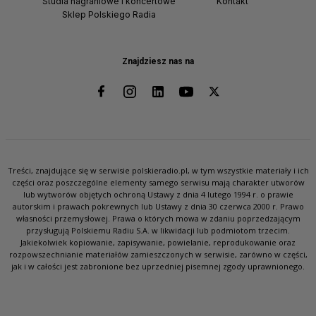
Studia nagraniowe i koncertowe
Kontakt
Sklep Polskiego Radia
Znajdziesz nas na
Treści, znajdujące się w serwisie polskieradio.pl, w tym wszystkie materiały i ich
części oraz poszczególne elementy samego serwisu mają charakter utworów
lub wytworów objętych ochroną Ustawy z dnia 4 lutego 1994 r. o prawie
autorskim i prawach pokrewnych lub Ustawy z dnia 30 czerwca 2000 r. Prawo
własności przemysłowej. Prawa o których mowa w zdaniu poprzedzającym
przysługują Polskiemu Radiu S.A. w likwidacji lub podmiotom trzecim.
Jakiekolwiek kopiowanie, zapisywanie, powielanie, reprodukowanie oraz
rozpowszechnianie materiałów zamieszczonych w serwisie, zarówno w części,
jak i w całości jest zabronione bez uprzedniej pisemnej zgody uprawnionego.