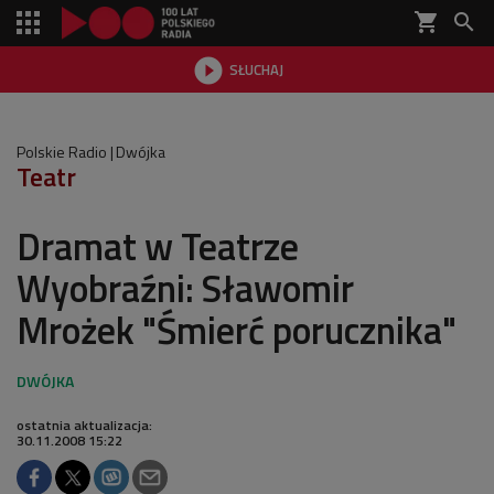
shopping_cart


SŁUCHAJ

Polskie Radio
Dwójka
Teatr
Dramat w Teatrze
Wyobraźni: Sławomir
Mrożek "Śmierć porucznika"
ostatnia aktualizacja:
30.11.2008 15:22