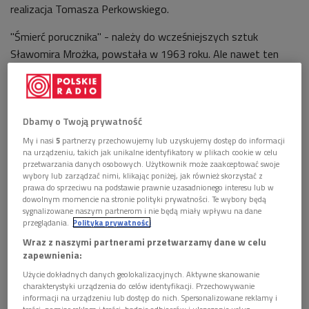
realizacja Tomasza Perkowskiego.
"Śmierć porucznika" - należy do wcześniejszych sztuk
Sławomira Mrożka, powstała w 1963 roku. Ale nawet ten
wczesny utwór zdradza charakterystyczny styl pisarza i
sposób postrzegania przez niego ludzi i zdarzeń. Mrożek -
jeden z największych szyderców we współczesnej literaturze,
Dbamy o Twoją prywatność
ostrze swojej satyry wymierza w dogmaty i stereotypy
polityczne, społeczne a także literackie. W "Śmierci
My i nasi
5
partnerzy przechowujemy lub uzyskujemy dostęp do informacji
na urządzeniu, takich jak unikalne identyfikatory w plikach cookie w celu
porucznika" mamy do czynienia z tym ostatnim przypadkiem.
przetwarzania danych osobowych. Użytkownik może zaakceptować swoje
Porucznik Orson, którego bohaterską śmierć
wybory lub zarządzać nimi, klikając poniżej, jak również skorzystać z
prawa do sprzeciwu na podstawie prawnie uzasadnionego interesu lub w
rozsławił znany poeta, wbrew legendzie, wcale nie zginął. A
dowolnym momencie na stronie polityki prywatności. Te wybory będą
przez to, że ocalał - stracił dobre imię i narzeczoną... W
sygnalizowane naszym partnerom i nie będą miały wpływu na dane
przeglądania.
Polityka prywatności
utworze tym autor także - niejako polemizuje z obowiązującą
Wraz z naszymi partnerami przetwarzamy dane w celu
przez lata postawą "na klęczkach" wobec wieszczów,
zapewnienia:
przedstawiając ogrom cierpienia Wykolejonej Młodzieży,
Użycie dokładnych danych geolokalizacyjnych. Aktywne skanowanie
którą zmuszano w szkole do zachwytów nad obcymi jej
charakterystyki urządzenia do celów identyfikacji. Przechowywanie
duchowo, romantycznymi uniesieniami...
informacji na urządzeniu lub dostęp do nich. Spersonalizowane reklamy i