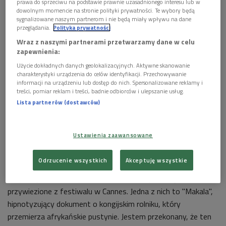
prawa do sprzeciwu na podstawie prawnie uzasadnionego interesu lub w
dowolnym momencie na stronie polityki prywatności. Te wybory będą
sygnalizowane naszym partnerom i nie będą miały wpływu na dane
przeglądania.
Polityka prywatności
Wraz z naszymi partnerami przetwarzamy dane w celu
zapewnienia:
Użycie dokładnych danych geolokalizacyjnych. Aktywne skanowanie
charakterystyki urządzenia do celów identyfikacji. Przechowywanie
informacji na urządzeniu lub dostęp do nich. Spersonalizowane reklamy i
treści, pomiar reklam i treści, badnie odbiorców i ulepszanie usług.
Lista partnerów (dostawców)
Ustawienia zaawansowane
Takie dzieła prezentowane są m.in. na festiwalowym
Odrzucenie wszystkich
Akceptuję wszystkie
konkursie. – To wybór 12 filmów, czasami ryzykownych,
radykalnych, odważnych. Wśród nich dwie produkcje
przywiezione z festiwalu w Cannes. Jedna z nich to "Makala",
hipnotyzujący dokument o kongijskim rolniku, który
przemierza afrykańskie pustynie. Jestem przekonany, że ten