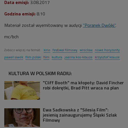
Data emisji:
3
.08.2017
Godzina emisji:
8.10
Materiał został wyemitowany w audycji
"Poranek Dwójki"
.
mc/bch
Zobacz więcej na temat:
kino
festiwal filmowy
wrocław
nowe horyzonty
paweł siwek
film polski
film
kultura
joanna kos-krauze
krzysztof krauze
KULTURA W POLSKIM RADIU:
"Cliff Booth" ma kłopoty: David Fincher
robi dokrętki, Brad Pitt wraca na plan
Ewa Sadkowska z "Silesia Film":
jesienią zainaugurujemy Śląski Szlak
Filmowy