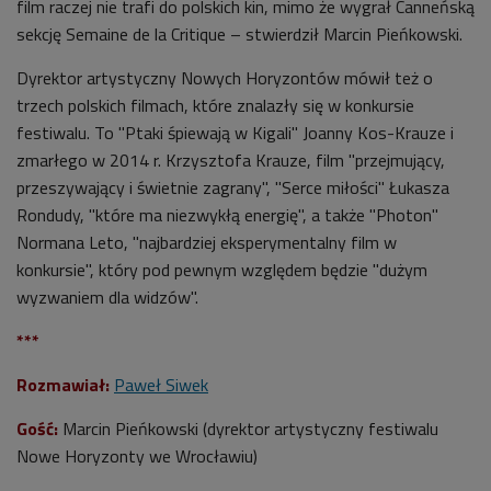
film raczej nie trafi do polskich kin, mimo że wygrał Canneńską
sekcję Semaine de la Critique – stwierdził Marcin Pieńkowski.
Dyrektor artystyczny Nowych Horyzontów mówił też o
trzech polskich filmach, które znalazły się w konkursie
festiwalu. To "Ptaki śpiewają w Kigali" Joanny Kos-Krauze i
zmarłego w 2014 r. Krzysztofa Krauze, film "przejmujący,
przeszywający i świetnie zagrany", "Serce miłości" Łukasza
Rondudy, "które ma niezwykłą energię", a także "Photon"
Normana Leto, "najbardziej eksperymentalny film w
konkursie", który pod pewnym względem będzie "dużym
wyzwaniem dla widzów".
***
Rozmawiał:
Paweł Siwek
Gość:
Marcin Pieńkowski (
dyrektor artystyczny festiwalu
Nowe Horyzonty we Wrocławiu
)