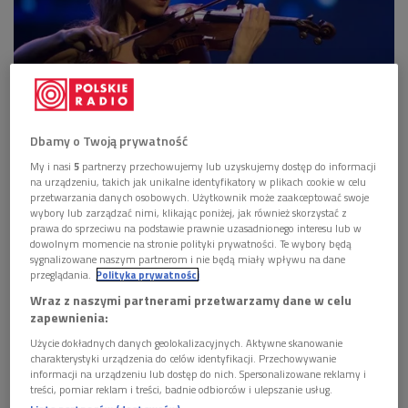
Dbamy o Twoją prywatność
Skrzypaczka Jennifer Pike
Foto: PAP/Grzegorz Michałowski
My i nasi
5
partnerzy przechowujemy lub uzyskujemy dostęp do informacji
Trwa II Międzynarodowy Konkurs Muzyczny im. Karola
na urządzeniu, takich jak unikalne identyfikatory w plikach cookie w celu
Szymanowskiego. 14 września ma miejsce finał w
przetwarzania danych osobowych. Użytkownik może zaakceptować swoje
wybory lub zarządzać nimi, klikając poniżej, jak również skorzystać z
kategorii skrzypiec.
prawa do sprzeciwu na podstawie prawnie uzasadnionego interesu lub w
dowolnym momencie na stronie polityki prywatności. Te wybory będą
W przerwie występów udało nam się porozmawiać z
sygnalizowane naszym partnerom i nie będą miały wpływu na dane
jedną z jurorek, Jennifer Pike, która opowiedziała o
przeglądania.
Polityka prywatności
swoich polskich korzeniach, fascynacji polską muzyką,
Wraz z naszymi partnerami przetwarzamy dane w celu
a także o poziomie tegorocznego konkursu.
zapewnienia:
Konkurs Szymanowskiego odbywa się łącznie w
Użycie dokładnych danych geolokalizacyjnych. Aktywne skanowanie
charakterystyki urządzenia do celów identyfikacji. Przechowywanie
czterech kategoriach: fortepian, skrzypce, kwartety
informacji na urządzeniu lub dostęp do nich. Spersonalizowane reklamy i
smyczkowe i głos. Gala finałowa będzie miała miejsce
treści, pomiar reklam i treści, badnie odbiorców i ulepszanie usług.