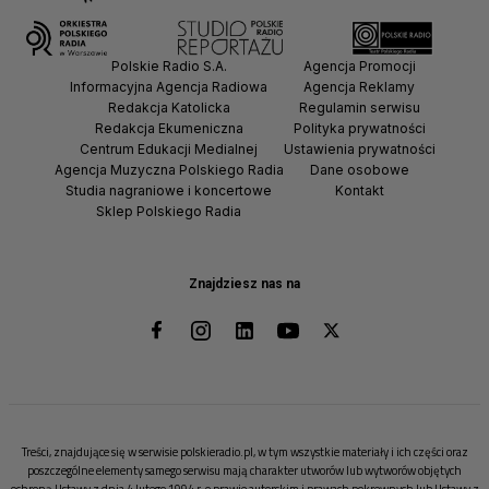
Polskie Radio S.A.
Agencja Promocji
Informacyjna Agencja Radiowa
Agencja Reklamy
Redakcja Katolicka
Regulamin serwisu
Redakcja Ekumeniczna
Polityka prywatności
Centrum Edukacji Medialnej
Ustawienia prywatności
Agencja Muzyczna Polskiego Radia
Dane osobowe
Studia nagraniowe i koncertowe
Kontakt
Sklep Polskiego Radia
Znajdziesz nas na
Treści, znajdujące się w serwisie polskieradio.pl, w tym wszystkie materiały i ich części oraz
poszczególne elementy samego serwisu mają charakter utworów lub wytworów objętych
ochroną Ustawy z dnia 4 lutego 1994 r. o prawie autorskim i prawach pokrewnych lub Ustawy z