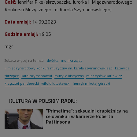
Gość:
Jennifer Pike (skrzypaczka, jurorka II Międzynarodowego
Konkursu Muzycznego im. Karola Szymanowskiego)
Data emisji:
14.09.2023
Godzina emisji:
19.05
mgc
Zobacz więcej na temat:
dwójka
monika zając
ii międzynarodowy konkurs muzyczny im. karola szymanowskiego
katowice
skrzypce
karol szymanowski
muzyka klasyczna
mieczysław karłowicz
krzysztof penderecki
witold lutosławski
henryk mikołaj górecki
KULTURA W POLSKIM RADIU:
"Primetime": seksualni drapieżnicy na
celowniku i w kamerze Roberta
Pattinsona