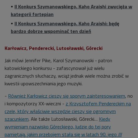
II Konkurs Szymanowskiego. Kaho Araishi zwycięża w
kategorii fortepian
II Konkurs Szymanowskiego. Kaho Araishi: będę
bardzo dobrze wspominać ten dzień
Karłowicz, Penderecki, Lutosławski, Górecki
Jak mówi Jennifer Pike, Karol Szymanowski - patron
katowickiego konkursu - zafascynował już wielu
zagranicznych słuchaczy, wciąż jednak wiele można zrobić w
kwestii upowszechniania jego muzyki.
-
Również Karłowicz cieszy się sporym zainteresowaniem
, no
i kompozytorzy XX-wieczni -
z Krzysztofem Pendereckim na
czele, który właściwie wszędzie cieszy się ogromnym
szacunkiem
. Ale także Lutosławski, Górecki…
Kiedy
wymieniam nazwisko Góreckiego, ludzie do tej pory
pamiętają, jakim przebojem stała się w latach 90. jego
III