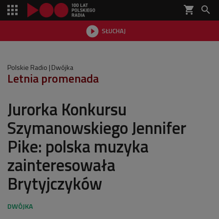
shopping_cart


SŁUCHAJ

Polskie Radio
Dwójka
Letnia promenada
Jurorka Konkursu
Szymanowskiego Jennifer
Pike: polska muzyka
zainteresowała
Brytyjczyków