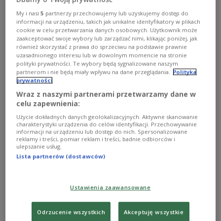
My i nasi
5
partnerzy przechowujemy lub uzyskujemy dostęp do
informacji na urządzeniu, takich jak unikalne identyfikatory w plikach
cookie w celu przetwarzania danych osobowych. Użytkownik może
zaakceptować swoje wybory lub zarządzać nimi, klikając poniżej, jak
również skorzystać z prawa do sprzeciwu na podstawie prawnie
uzasadnionego interesu lub w dowolnym momencie na stronie
polityki prywatności. Te wybory będą sygnalizowane naszym
Wilk: Polskę trzeba odzyskać dla młodych
partnerom i nie będą miały wpływu na dane przeglądania.
Polityka
prywatności
ludzi
Wraz z naszymi partnerami przetwarzamy dane w
celu zapewnienia:
Polskę trzeba odzyskać dla młodych ludzi - przekonywał
na konwencji wyborczej w Bydgoszczy kandydat na
Użycie dokładnych danych geolokalizacyjnych. Aktywne skanowanie
prezydenta Jacek Wilk (Kongres Nowej Prawicy).
charakterystyki urządzenia do celów identyfikacji. Przechowywanie
informacji na urządzeniu lub dostęp do nich. Spersonalizowane
Zobacz więcej na temat:
Jacek Wilk
polityka
reklamy i treści, pomiar reklam i treści, badnie odbiorców i
wybory prezydenckie
wybory prezydenckie 2015
ulepszanie usług.
Lista partnerów (dostawców)
Ustawienia zaawansowane
Odrzucenie wszystkich
Akceptuję wszystkie